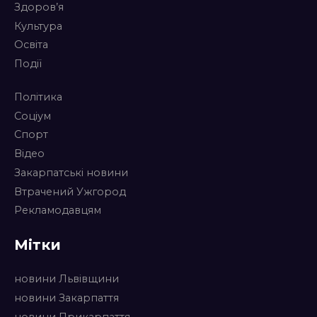
Здоров’я
Культура
Освіта
Події
Політика
Соціум
Спорт
Відео
Закарпатські новини
Втрачений Ужгород
Рекламодавцям
Мітки
новини Львівщини
новини Закарпаття
новини Прикарпаття