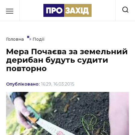
Перейти
до
РУБРИКИ
вмісту
Економіка
»
Головна
Події
Здоров’я
Мера Почаєва за земельний
дерибан будуть судити
Культура
повторно
Освіта
Опубліковано:
16:29, 16.03.2015
Події
Політика
Соціум
Спорт