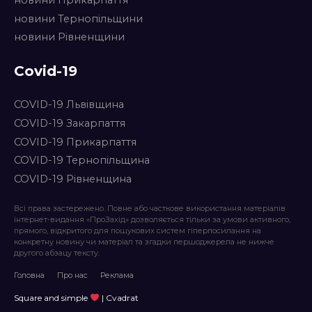
новини Тернопільщини
новини Рівненщини
Covid-19
COVID-19 Львівщина
COVID-19 Закарпаття
COVID-19 Прикарпаття
COVID-19 Тернопільщина
COVID-19 Рівненщина
Всі права застережено. Повне або часткове використання матеріалів
інтернет-видання «ПроЗахід» дозволяється тільки за умови активного,
прямого, відкритого для пошукових систем гіперпосилання на
конкретну новину чи матеріал та згадки першоджерела не нижче
другого абзацу тексту.
Головна
Про нас
Реклама
Square and simple
| Cvadrat