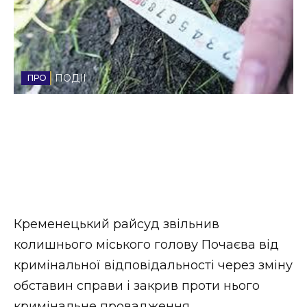
Стиль життя
Втрачений Ужгород
ПОДІЇ
Втрачений Ужгород (відеоверсія)
ЗАКАРПАТСЬКІ НОВИНИ
НОВИНИ ЗАХІДНОЇ УКРАЇНИ
Кременецький райсуд звільнив
колишнього міського голову Почаєва від
ФОТО
кримінальної відповідальності через зміну
обставин справи і закрив проти нього
кримінальне провадження.