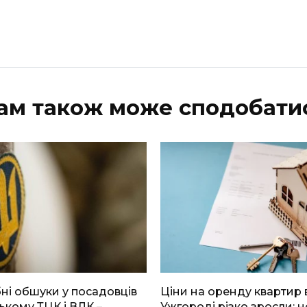
ам також може сподобати
і обшуки у посадовців
Ціни на оренду квартир 
ькому ТЦК і ВЛК –
Ужгороді різко зросли: н