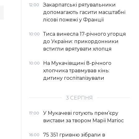
Закарпатські рятувальники
12:00
допомагають гасити масштабні
лісові пожежі у Франції
Тиса винесла 17-річного угорця
10:00
до України: прикордонники
встигли врятувати хлопця
На Мукачівщині 8-річного
10:00
хлопчика травмував кінь:
дитину госпіталізували
3 СЕРПНЯ
У Мукачеві готують прем’єру
17:00
вистави за твором Марії Матіос
75 351 гривню зібрали в
16:00