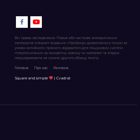
Всі права застережено. Повне або часткове використання
матеріалів інтернет-видання «ПроЗахід» дозволяється тільки за
умови активного, прямого, відкритого для пошукових систем
гіперпосилання на конкретну новину чи матеріал та згадки
першоджерела не нижче другого абзацу тексту.
Головна
Про нас
Реклама
Square and simple
| Cvadrat