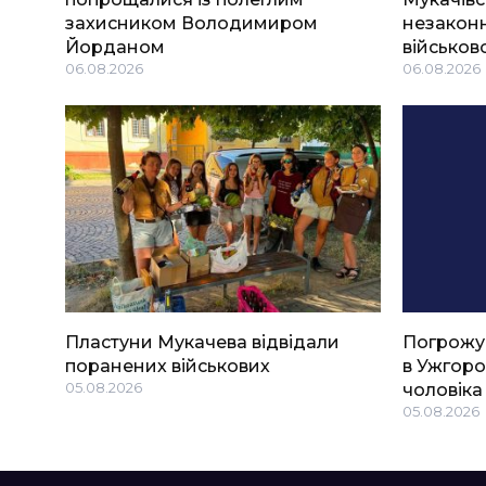
захисником Володимиром
незаконн
Йорданом
військов
06.08.2026
06.08.2026
Пластуни Мукачева відвідали
Погрожу
поранених військових
в Ужгоро
05.08.2026
чоловіка
05.08.2026