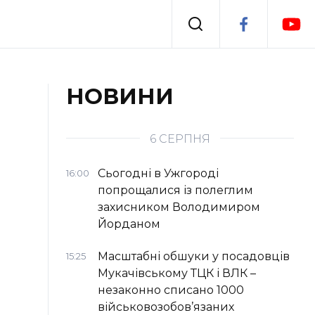
Події
НОВИНИ
я
Втрачений Ужгород
6 СЕРПНЯ
Сьогодні в Ужгороді
16:00
попрощалися із полеглим
захисником Володимиром
Йорданом
Масштабні обшуки у посадовців
15:25
Мукачівському ТЦК і ВЛК –
незаконно списано 1000
військовозобов’язаних