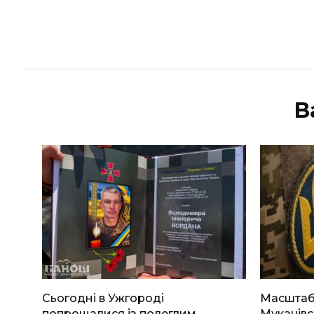
В
Сьогодні в Ужгороді
Масштабн
попрощалися із полеглим
Мукачівс