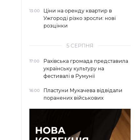
Ціни на оренду квартир в
13:00
Ужгороді різко зросли: нові
розцінки
5 СЕРПНЯ
Рахівська громада представила
17:00
українську культуру на
фестивалі в Румунії
Пластуни Мукачева відвідали
16:00
поранених військових