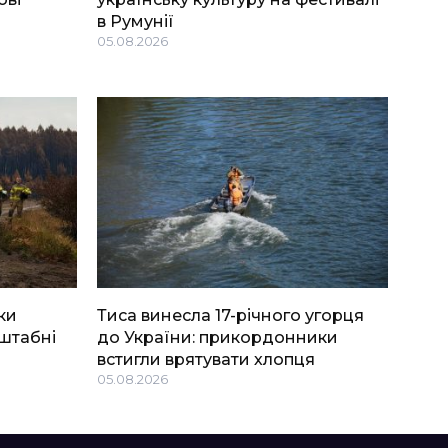
в Румунії
05.08.2026
ки
Тиса винесла 17-річного угорця
штабні
до України: прикордонники
встигли врятувати хлопця
05.08.2026