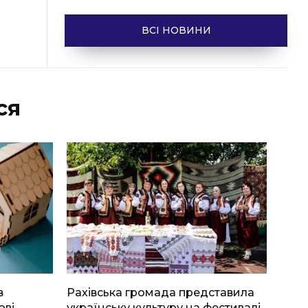
ВСІ НОВИНИ
ся
в
Рахівська громада представила
ові
українську культуру на фестивалі