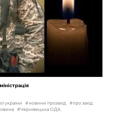
міністрація
ої україни
новини прозахід
про захід
ковина
Чернівецька ОДА