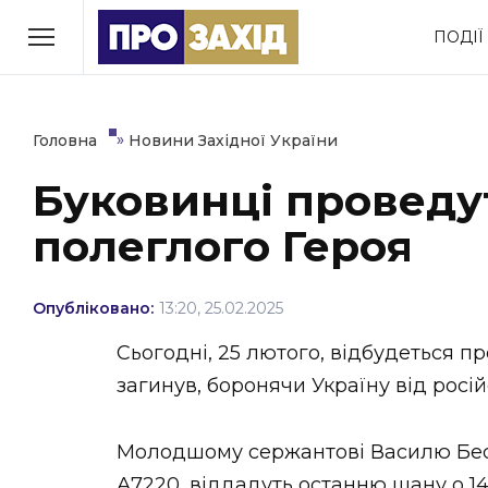
Перейти
ПОДІЇ
до
РУБРИКИ
вмісту
Економіка
Здоров’я
»
Головна
Новини Західної України
Буковинці проведу
Політика
Соціум
полеглого Героя
Втрачений Ужгород
(відеоверсія)
Опубліковано:
13:20, 25.02.2025
Сьогодні, 25 лютого, відбудеться 
загинув, боронячи Україну від росій
ЗАКАРПАТСЬКІ НОВИНИ
Молодшому сержантові Василю Бесл
А7220, віддадуть останню шану о 14