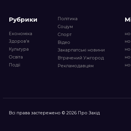
Рубрики
М
Політика
Соціум
Економіка
но
Спорт
Здоров’я
но
Відео
Культура
но
Закарпатські новини
Освіта
но
Втрачений Ужгород
Події
но
Рекламодавцям
Всі права застережено © 2026 Про Захід