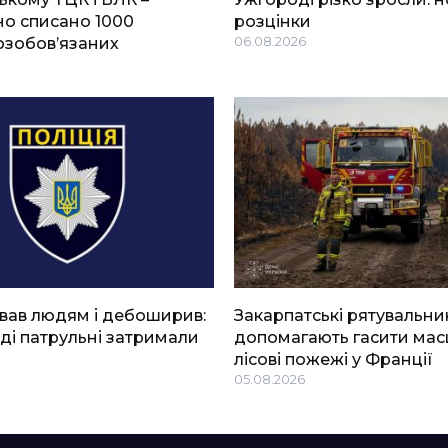
о списано 1000
розцінки
озобов’язаних
06.08.2026
вав людям і дебоширив:
Закарпатські рятувальни
ді патрульні затримали
допомагають гасити мас
лісові пожежі у Франції
05.08.2026