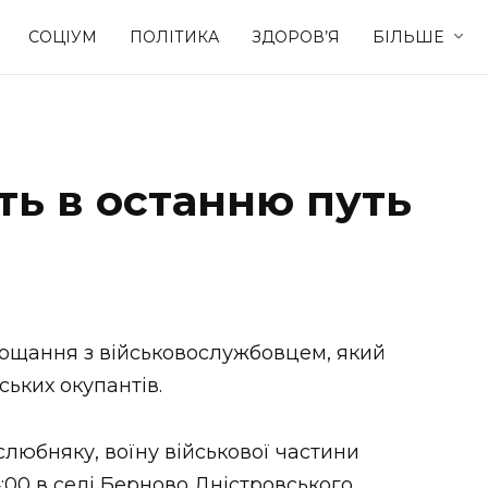
СОЦІУМ
ПОЛІТИКА
ЗДОРОВ’Я
БІЛЬШЕ
Культура
Освіта
ть в останню путь
Спорт
Стиль житт
прощання з військовослужбовцем, який
ських окупантів.
юбняку, воїну військової частини
:00 в селі Берново Дністровського