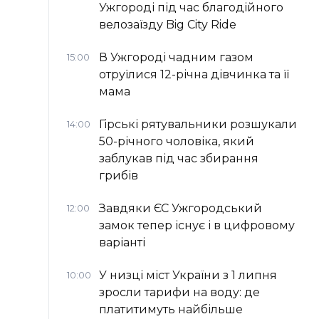
Ужгороді під час благодійного
велозаїзду Big Сity Ride
В Ужгороді чадним газом
15:00
отруїлися 12-річна дівчинка та її
мама
Гірські рятувальники розшукали
14:00
50-річного чоловіка, який
заблукав під час збирання
грибів
Завдяки ЄС Ужгородський
12:00
замок тепер існує і в цифровому
варіанті
У низці міст України з 1 липня
10:00
зросли тарифи на воду: де
платитимуть найбільше