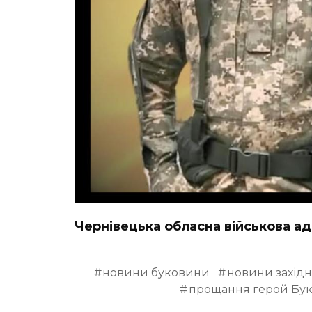
Чернівецька обласна військова ад
новини буковини
новини західн
прощання герой Бу