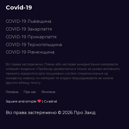
Covid-19
COVID-19 Львівщина
COVID-19 Закарпаття
COVID-19 Прикарпаття
COVID-19 Тернопільщина
COVID-19 Рівненщина
Всі права застережено. Повне або часткове використання матеріалів
інтернет-видання «ПроЗахід» дозволяється тільки за умови активного,
прямого, відкритого для пошукових систем гіперпосилання на
конкретну новину чи матеріал та згадки першоджерела не нижче
другого абзацу тексту.
Головна
Про нас
Реклама
Square and simple
| Cvadrat
Всі права застережено © 2026 Про Захід