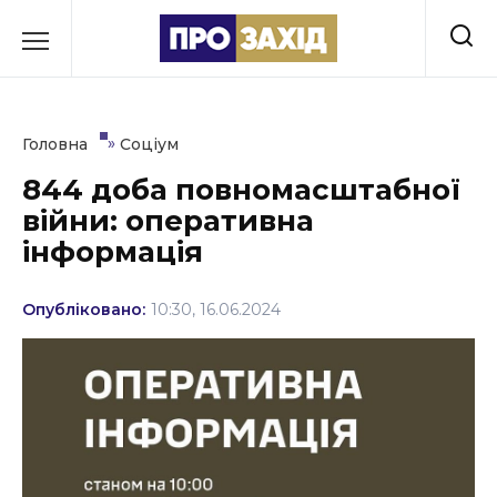
Перейти
до
РУБРИКИ
вмісту
Економіка
»
Головна
Соціум
Здоров’я
844 доба повномасштабної
війни: оперативна
Культура
інформація
Освіта
Опубліковано:
10:30, 16.06.2024
Події
Політика
Соціум
Спорт