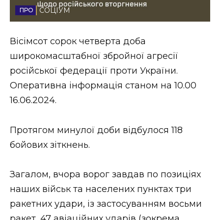
СОЦІУМ
Стиль життя
Втрачений Ужгород
Вісімсот сорок четверта доба
широкомасштабної збройної агресії
Втрачений Ужгород (відеоверсія)
російської федерації проти України.
Оперативна інформація станом на 10.00
16.06.2024.
ЗАКАРПАТСЬКІ НОВИНИ
Протягом минулої доби відбулося 118
бойових зіткнень.
НОВИНИ ЗАХІДНОЇ УКРАЇНИ
Загалом, вчора ворог завдав по позиціях
ФОТО
наших військ та населених пунктах три
ракетних удари, із застосуванням восьми
ракет, 47 авіаційних ударів (зокрема,