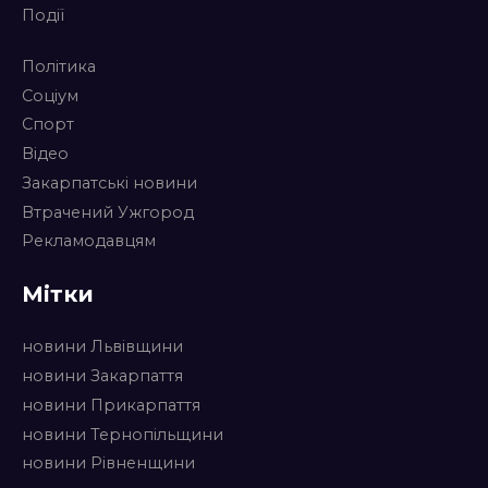
Події
Політика
Соціум
Спорт
Відео
Закарпатські новини
Втрачений Ужгород
Рекламодавцям
Мітки
новини Львівщини
новини Закарпаття
новини Прикарпаття
новини Тернопільщини
новини Рівненщини