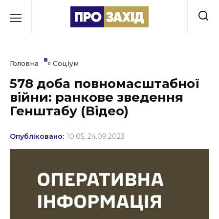
Перейти
до
РУБРИКИ
вмісту
Економіка
»
Головна
Соціум
Здоров’я
578 доба повномасштабної
війни: ранкове зведення
Культура
Генштабу (Відео)
Освіта
Опубліковано:
10:05, 24.09.2023
Події
Політика
Соціум
Спорт