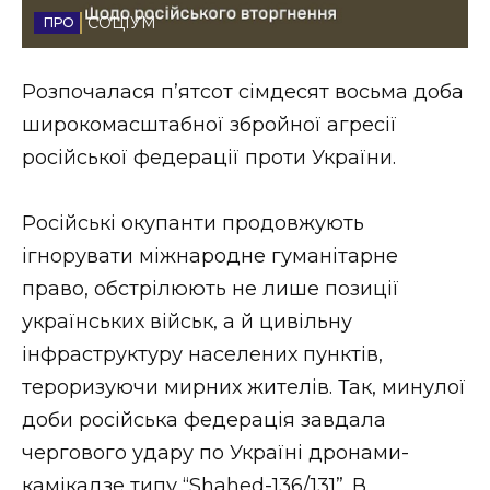
СОЦІУМ
Стиль життя
Втрачений Ужгород
Розпочалася п’ятсот сімдесят восьма доба
широкомасштабної збройної агресії
Втрачений Ужгород (відеоверсія)
російської федерації проти України.
Російські окупанти продовжують
ЗАКАРПАТСЬКІ НОВИНИ
ігнорувати міжнародне гуманітарне
право, обстрілюють не лише позиції
українських військ, а й цивільну
НОВИНИ ЗАХІДНОЇ УКРАЇНИ
інфраструктуру населених пунктів,
тероризуючи мирних жителів. Так, минулої
ФОТО
доби російська федерація завдала
чергового удару по Україні дронами-
камікадзе типу “Shahed-136/131”. В