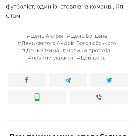
футболіст, один із “стовпів” в команді, Яп
Стам.
День Анлрія
День Богдана
День святого Андрія Боголюбського
День Юхима
Новини прозахід.
новини україни
Цей день