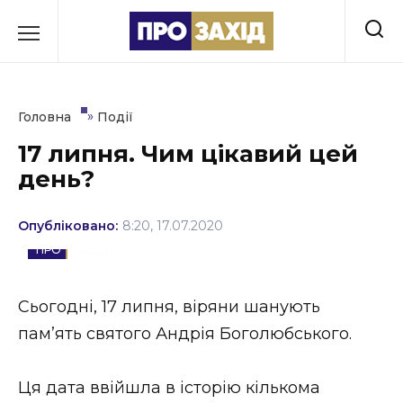
Перейти
до
РУБРИКИ
вмісту
Економіка
»
Головна
Події
Здоров’я
17 липня. Чим цікавий цей
день?
Культура
Освіта
Опубліковано:
8:20, 17.07.2020
ПОДІЇ
Події
Політика
Cьогодні, 17 липня, віряни шанують
пам’ять святого Андрія Боголюбського.
Соціум
Спорт
Ця дата ввійшла в історію кількома