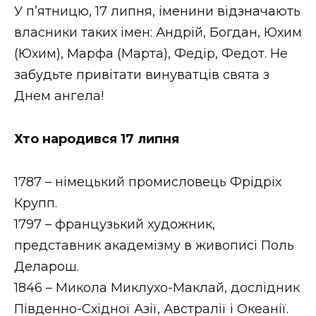
ВІДЕО
У п’ятницю, 17 липня, іменини відзначають
власники таких імен: Андрій, Богдан, Юхим
(Юхим), Марфа (Марта), Федір, Федот. Не
забудьте привітати винуватців свята з
Днем ангела!
Хто народився 17 липня
1787 – німецький промисловець Фрідріх
Крупп.
1797 – французький художник,
представник академізму в живописі Поль
Деларош.
1846 – Микола Миклухо-Маклай, дослідник
Південно-Східної Азії, Австралії і Океанії.