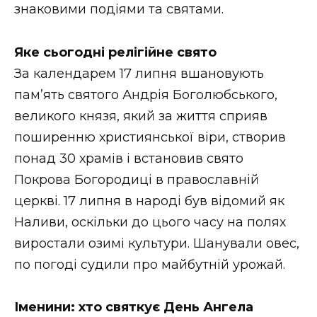
знаковими подіями та святами.
Стиль життя
Втрачений Ужгород
Яке сьогодні релігійне свято
За календарем 17 липня вшановують
Втрачений Ужгород (відеоверсія)
пам’ять святого Андрія Боголюбського,
великого князя, який за життя сприяв
поширенню християнської віри, створив
ЗАКАРПАТСЬКІ НОВИНИ
понад 30 храмів і встановив свято
Покрова Богородиці в православній
церкві. 17 липня в народі був відомий як
НОВИНИ ЗАХІДНОЇ УКРАЇНИ
Наливи, оскільки до цього часу на полях
виростали озимі культури. Шанували овес,
по погоді судили про майбутній урожай.
ФОТО
Іменини: хто святкує День Ангела