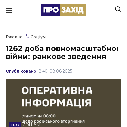
Перейти
до
РУБРИКИ
вмісту
Економіка
»
Головна
Соціум
Здоров’я
1262 доба повномасштабної
війни: ранкове зведення
Культура
Освіта
Опубліковано:
8:40, 08.08.2025
Події
Політика
Соціум
Спорт
СОЦІУМ