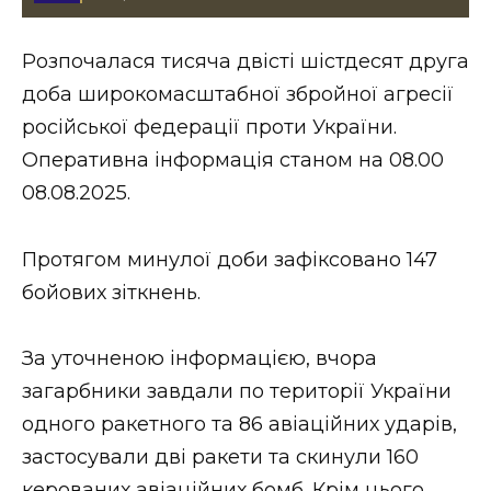
Стиль життя
Розпочалася тисяча двісті шістдесят друга
Втрачений Ужгород
доба широкомасштабної збройної агресії
Втрачений Ужгород (відеоверсія)
російської федерації проти України.
Оперативна інформація станом на 08.00
08.08.2025.
ЗАКАРПАТСЬКІ НОВИНИ
Протягом минулої доби зафіксовано 147
бойових зіткнень.
НОВИНИ ЗАХІДНОЇ УКРАЇНИ
За уточненою інформацією, вчора
загарбники завдали по території України
ФОТО
одного ракетного та 86 авіаційних ударів,
застосували дві ракети та скинули 160
керованих авіаційних бомб. Крім цього,