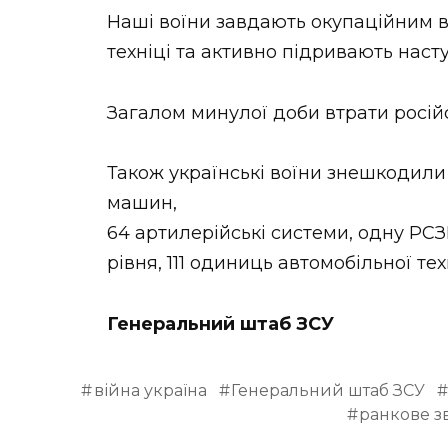
Наші воїни завдають окупаційним ві
техніці та активно підривають наст
Загалом минулої доби втрати російс
Також українські воїни знешкодили 
машин,
64 артилерійські системи, одну РС
рівня, 111 одиниць автомобільної тех
Генеральний штаб ЗСУ
війна україна
Генеральний штаб ЗСУ
ранкове з