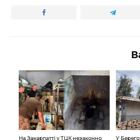
В
На Закарпатті у ТЦК незаконно
У Берего