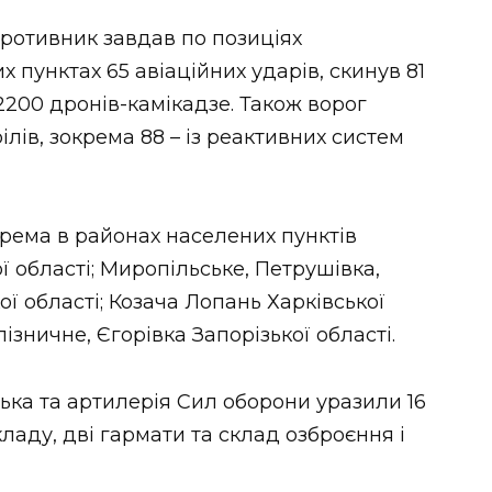
ротивник завдав по позиціях
х пунктах 65 авіаційних ударів, скинув 81
200 дронів-камікадзе. Також ворог
лів, зокрема 88 – із реактивних систем
крема в районах населених пунктів
ї області; Миропільське, Петрушівка,
ої області; Козача Лопань Харківської
лізничне, Єгорівка Запорізької області.
ська та артилерія Сил оборони уразили 16
аду, дві гармати та склад озброєння і