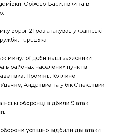
дюмівки, Оріхово-Василівки та в
о.
у ворог 21 раз атакував українські
ружби, Торецька.
ж минулої доби наші захисники
а в районах населених пунктів
ветівка, Промінь, Котлине,
Удачне, Андріївка та у бік Олексіївки.
їнські оборонці відбили 9 атак
я.
оборони успішно відбили дві атаки