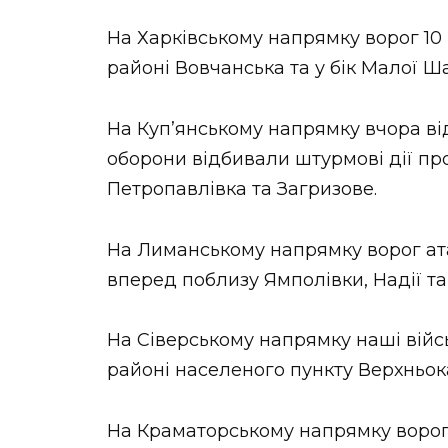
На Харківському напрямку ворог 10
районі Вовчанська та у бік Малої Ша
На Куп’янському напрямку вчора від
оборони відбивали штурмові дії пр
Петропавлівка та Загризове.
На Лиманському напрямку ворог ата
вперед поблизу Ямполівки, Надії та
На Сіверському напрямку наші війс
районі населеного пункту Верхньок
На Краматорському напрямку ворог 