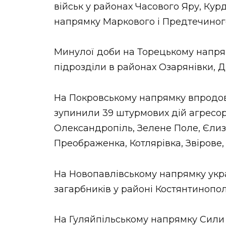
військ у районах Часового Яру, Кур
напрямку Маркового і Предтечиног
Минулої доби на Торецькому напрямк
підрозділи в районах Озарянівки, Д
На Покровському напрямку впродов
зупинили 39 штурмових дій агресор
Олександропіль, Зелене Поле, Єлиза
Преображенка, Котлярівка, Звірове, 
На Новопавлівському напрямку укра
загарбників у районі Костянтинопол
На Гуляйпільському напрямку Сили 