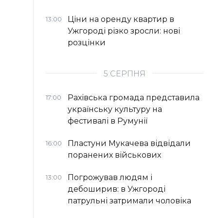
Ціни на оренду квартир в
13:00
Ужгороді різко зросли: нові
розцінки
5 СЕРПНЯ
Рахівська громада представила
17:00
українську культуру на
фестивалі в Румунії
Пластуни Мукачева відвідали
16:00
поранених військових
Погрожував людям і
13:00
дебоширив: в Ужгороді
патрульні затримали чоловіка