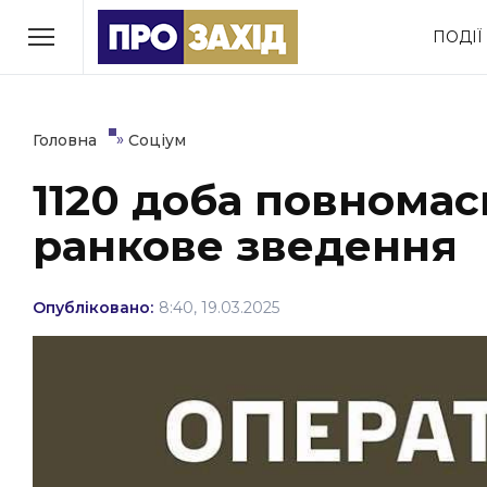
Перейти
ПОДІЇ
до
РУБРИКИ
вмісту
Економіка
Здоров’я
»
Головна
Соціум
1120 доба повномас
Політика
Соціум
ранкове зведення
Втрачений Ужгород
(відеоверсія)
Опубліковано:
8:40, 19.03.2025
ЗАКАРПАТСЬКІ НОВИНИ