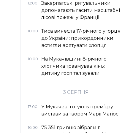
Закарпатські рятувальники
12:00
допомагають гасити масштабні
лісові пожежі у Франції
Тиса винесла 17-річного угорця
10:00
до України: прикордонники
встигли врятувати хлопця
На Мукачівщині 8-річного
10:00
хлопчика травмував кінь:
дитину госпіталізували
3 СЕРПНЯ
У Мукачеві готують прем’єру
17:00
вистави за твором Марії Матіос
75 351 гривню зібрали в
16:00