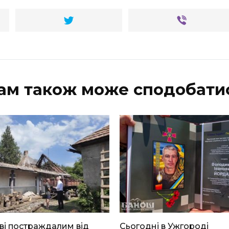
ам також може сподобати
ві постраждалим від
Сьогодні в Ужгороді