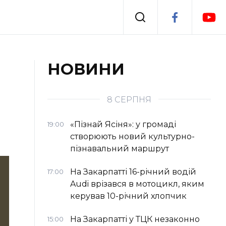
Події
НОВИНИ
я
Втрачений Ужгород
8 СЕРПНЯ
«Пізнай Ясіня»: у громаді
19:00
створюють новий культурно-
пізнавальний маршрут
На Закарпатті 16-річний водій
17:00
Audi врізався в мотоцикл, яким
керував 10-річний хлопчик
На Закарпатті у ТЦК незаконно
15:00