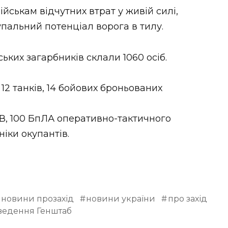
йськам відчутних втрат у живій силі,
упальний потенціал ворога в тилу.
ьких загарбників склали 1060 осіб.
12 танків, 14 бойових броньованих
ЗВ, 100 БпЛА оперативно-тактичного
ніки окупантів.
новини прозахід
новини україни
про захід
ведення Генштаб