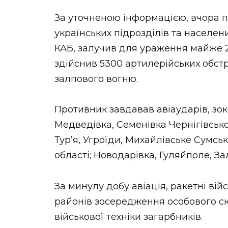
За уточненою інформацією, вчора п
українських підрозділів та населени
КАБ, залучив для ураження майже 2
здійснив 5300 артилерійських обстрі
залпового вогню.
Противник завдавав авіаударів, зо
Медведівка, Семенівка Чернігівсько
Тур’я, Угроїди, Михайлівське Сумськ
області; Новодарівка, Гуляйполе, За
За минулу добу авіація, ракетні вій
районів зосередження особового скл
військової техніки загарбників.