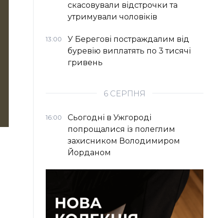
скасовували відстрочки та
утримували чоловіків
У Берегові постраждалим від
13:00
буревію виплатять по 3 тисячі
гривень
6 СЕРПНЯ
Сьогодні в Ужгороді
16:00
попрощалися із полеглим
захисником Володимиром
Йорданом