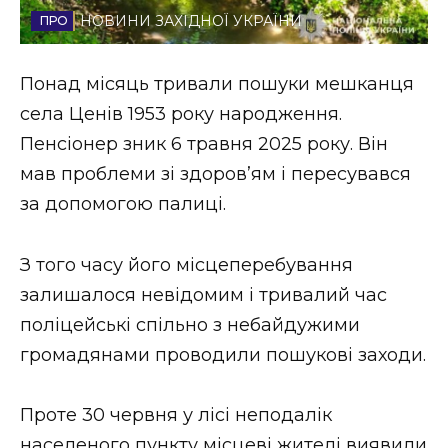
НОВИНИ ЗАХІДНОЇ УКРАЇНИ
Стиль життя
Втрачений Ужгород
Понад місяць тривали пошуки мешканця
села Ценів 1953 року народження.
Втрачений Ужгород (відеоверсія)
Пенсіонер зник 6 травня 2025 року. Він
мав проблеми зі здоров’ям і пересувався
за допомогою палиці.
ЗАКАРПАТСЬКІ НОВИНИ
З того часу його місцеперебування
залишалося невідомим і тривалий час
НОВИНИ ЗАХІДНОЇ УКРАЇНИ
поліцейські спільно з небайдужими
громадянами проводили пошукові заходи.
ФОТО
Проте 30 червня у лісі неподалік
населеного пункту місцеві жителі виявили