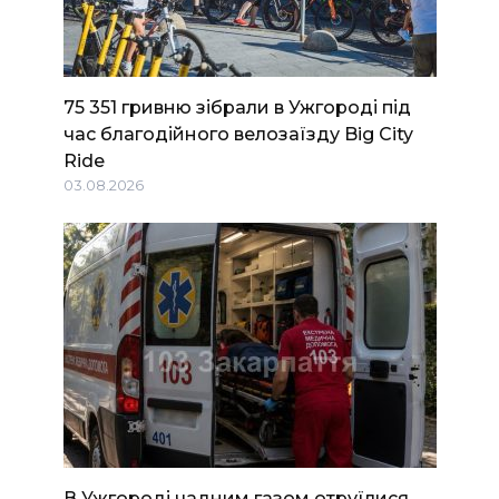
75 351 гривню зібрали в Ужгороді під
час благодійного велозаїзду Big Сity
Ride
03.08.2026
В Ужгороді чадним газом отруїлися