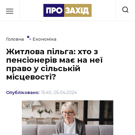
Перейти
до
РУБРИКИ
вмісту
Економіка
»
Головна
Економіка
Здоров’я
Житлова пільга: хто з
пенсіонерів має на неї
Культура
право у сільській
Освіта
місцевості?
Події
Опубліковано:
15:40, 05.04.2024
Політика
Соціум
Спорт