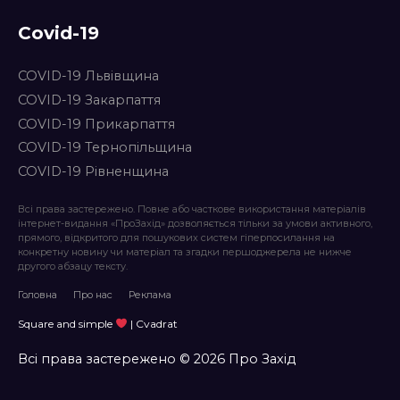
Covid-19
COVID-19 Львівщина
COVID-19 Закарпаття
COVID-19 Прикарпаття
COVID-19 Тернопільщина
COVID-19 Рівненщина
Всі права застережено. Повне або часткове використання матеріалів
інтернет-видання «ПроЗахід» дозволяється тільки за умови активного,
прямого, відкритого для пошукових систем гіперпосилання на
конкретну новину чи матеріал та згадки першоджерела не нижче
другого абзацу тексту.
Головна
Про нас
Реклама
Square and simple
| Cvadrat
Всі права застережено © 2026 Про Захід