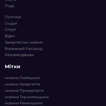
Події
Політика
Соціум
Спорт
Відео
Закарпатські новини
Втрачений Ужгород
Рекламодавцям
Мітки
новини Львівщини
новини Закарпаття
новини Прикарпаття
новини Тернопільщини
новини Рівненщини