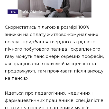
Стиль життя
ЕКОНОМІКА
Втрачений Ужгород
Скористатись пільгою в розмірі 100%
Втрачений Ужгород (відеоверсія)
знижки на оплату житлово-комунальних
послуг, придбання твердого та рідкого
пічного побутового палива і скрапленого
ЗАКАРПАТСЬКІ НОВИНИ
газу можуть пенсіонери окремих професій,
які працювали в сільській місцевості та
продовжують там проживати після виходу
НОВИНИ ЗАХІДНОЇ УКРАЇНИ
на пенсію.
ФОТО
Йдеться про педагогічних, медичних і
фармацевтичних працівників, спеціалістів
із захисту рослин, працівники музеїв,