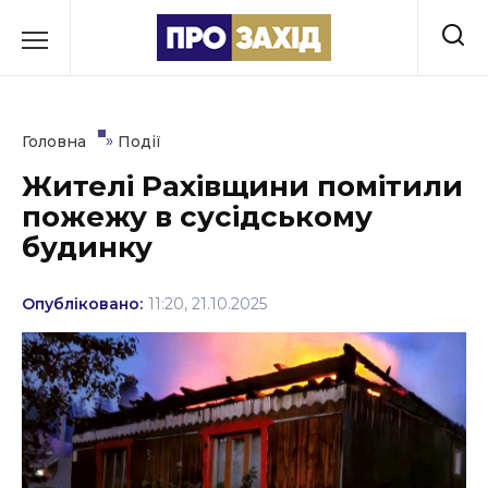
Перейти
до
РУБРИКИ
вмісту
Економіка
»
Головна
Події
Здоров’я
Жителі Рахівщини помітили
пожежу в сусідському
Культура
будинку
Освіта
Опубліковано:
11:20, 21.10.2025
Події
Політика
Соціум
Спорт