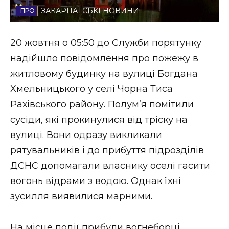
ЗАКАРПАТСЬКІ НОВИНИ
Стиль життя
Втрачений Ужгород
20 жовтня о 05:50 до Служби порятунку
надійшло повідомлення про пожежу в
Втрачений Ужгород (відеоверсія)
житловому будинку на вулиці Богдана
Хмельницького у селі Чорна Тиса
Рахівського району. Полум’я помітили
ЗАКАРПАТСЬКІ НОВИНИ
сусіди, які прокинулися від тріску на
вулиці. Вони одразу викликали
рятувальників і до прибуття підрозділів
НОВИНИ ЗАХІДНОЇ УКРАЇНИ
ДСНС допомагали власнику оселі гасити
вогонь відрами з водою. Однак їхні
ФОТО
зусилля виявилися марними.
На місце події прибули вогнеборці