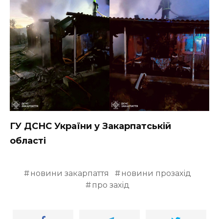
ГУ ДСНС України у Закарпатській
області
новини закарпаття
новини прозахід
про захід