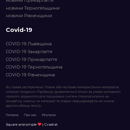
новини Прикарпаття
новини Тернопільщини
новини Рівненщини
Covid-19
COVID-19 Львівщина
COVID-19 Закарпаття
COVID-19 Прикарпаття
COVID-19 Тернопільщина
COVID-19 Рівненщина
Всі права застережено. Повне або часткове використання матеріалів
інтернет-видання «ПроЗахід» дозволяється тільки за умови активного,
прямого, відкритого для пошукових систем гіперпосилання на
конкретну новину чи матеріал та згадки першоджерела не нижче
другого абзацу тексту.
Головна
Про нас
Реклама
Square and simple
| Cvadrat