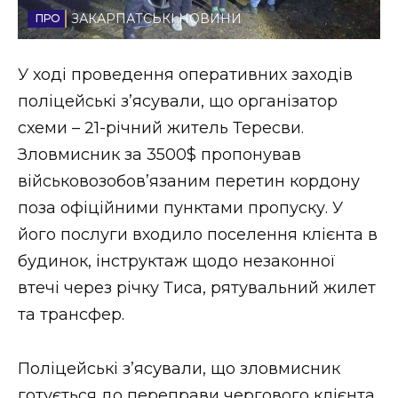
ЗАКАРПАТСЬКІ НОВИНИ
Стиль життя
Втрачений Ужгород
У ході проведення оперативних заходів
поліцейські з’ясували, що організатор
Втрачений Ужгород (відеоверсія)
схеми – 21-річний житель Тересви.
Зловмисник за 3500$ пропонував
військовозобов’язаним перетин кордону
ЗАКАРПАТСЬКІ НОВИНИ
поза офіційними пунктами пропуску. У
його послуги входило поселення клієнта в
будинок, інструктаж щодо незаконної
НОВИНИ ЗАХІДНОЇ УКРАЇНИ
втечі через річку Тиса, рятувальний жилет
та трансфер.
ФОТО
Поліцейські з’ясували, що зловмисник
готується до переправи чергового клієнта