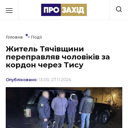
Перейти
до
РУБРИКИ
вмісту
Економіка
»
Головна
Події
Здоров’я
Житель Тячівщини
переправляв чоловіків за
Культура
кордон через Тису
Освіта
Опубліковано:
13:00, 27.11.2024
Події
Політика
Соціум
Спорт