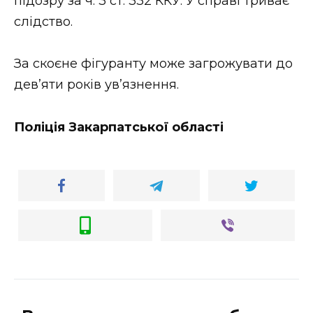
підозру за ч. 3 ст. 332 ККУ. У справі триває
слідство.
За скоєне фігуранту може загрожувати до
дев’яти років ув’язнення.
Поліція Закарпатської області