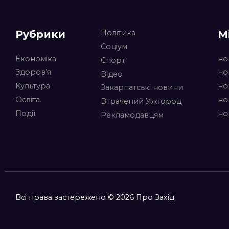
Рубрики
М
Політика
Соціум
Економіка
но
Спорт
Здоров’я
но
Відео
Культура
но
Закарпатські новини
Освіта
но
Втрачений Ужгород
Події
но
Рекламодавцям
Всі права застережено © 2026 Про Захід