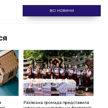
ВСІ НОВИНИ
ся
в
Рахівська громада представила
ові
українську культуру на фестивалі