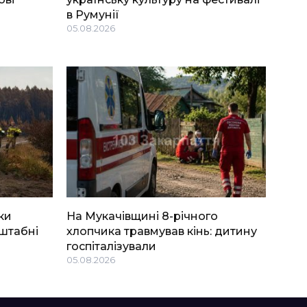
в Румунії
05.08.2026
ки
На Мукачівщині 8-річного
штабні
хлопчика травмував кінь: дитину
госпіталізували
05.08.2026