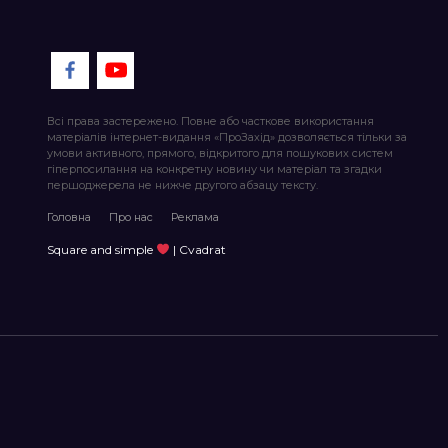
Всі права застережено. Повне або часткове використання
матеріалів інтернет-видання «ПроЗахід» дозволяється тільки за
умови активного, прямого, відкритого для пошукових систем
гіперпосилання на конкретну новину чи матеріал та згадки
першоджерела не нижче другого абзацу тексту.
Головна
Про нас
Реклама
Square and simple
| Cvadrat