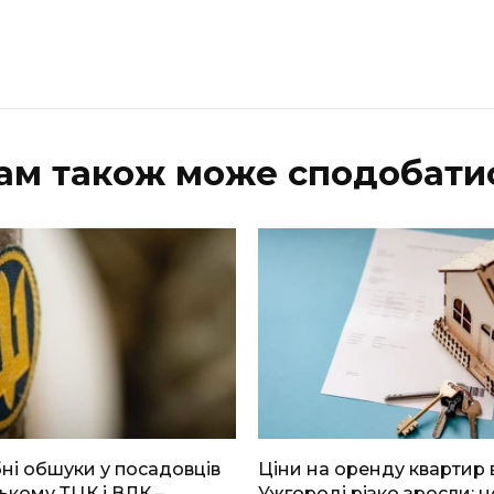
ам також може сподобати
і обшуки у посадовців
Ціни на оренду квартир 
ькому ТЦК і ВЛК –
Ужгороді різко зросли: н