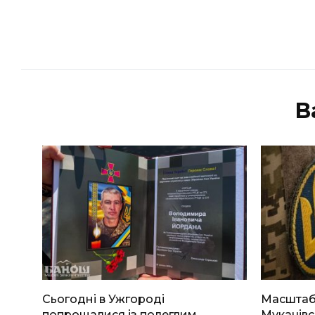
В
Сьогодні в Ужгороді
Масштабн
попрощалися із полеглим
Мукачівс