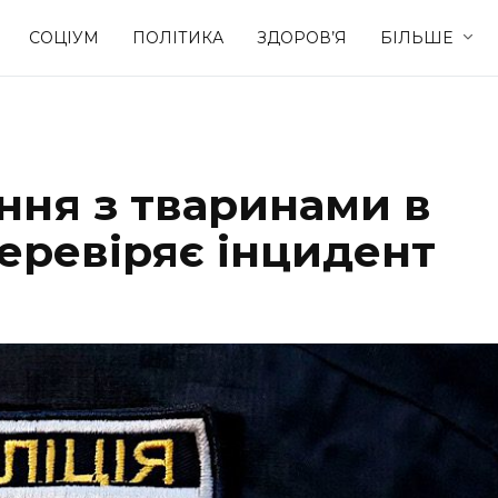
СОЦІУМ
ПОЛІТИКА
ЗДОРОВ’Я
БІЛЬШЕ
Культура
Освіта
ня з тваринами в
Спорт
Стиль житт
перевіряє інцидент