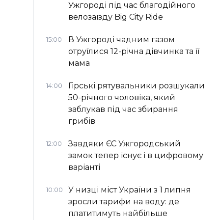
Ужгороді під час благодійного
велозаїзду Big Сity Ride
В Ужгороді чадним газом
15:00
отруїлися 12-річна дівчинка та її
мама
Гірські рятувальники розшукали
14:00
50-річного чоловіка, який
заблукав під час збирання
грибів
Завдяки ЄС Ужгородський
12:00
замок тепер існує і в цифровому
варіанті
У низці міст України з 1 липня
10:00
зросли тарифи на воду: де
платитимуть найбільше