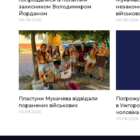
захисником Володимиром
незаконн
Йорданом
військов
06.08.2026
06.08.2026
Пластуни Мукачева відвідали
Погрожу
поранених військових
в Ужгоро
05.08.2026
чоловіка
05.08.2026