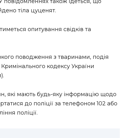
У повідомленнях також ідеться, що
йдено тіла цуценят.
итиметься опитування свідків та
окого поводження з тваринами, подія
9 Кримінального кодексу України
).
н, які мають будь-яку інформацію щодо
ертатися до поліції за телефоном 102 або
іння поліції.