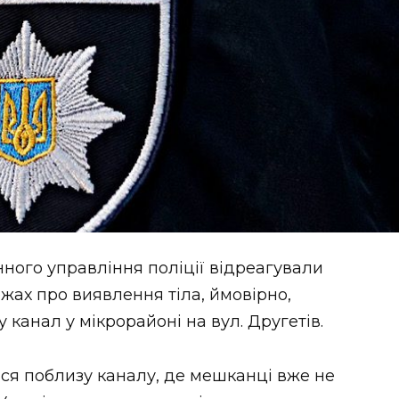
ного управління поліції відреагували
жах про виявлення тіла, ймовірно,
у канал у мікрорайоні на вул. Другетів.
вся поблизу каналу, де мешканці вже не