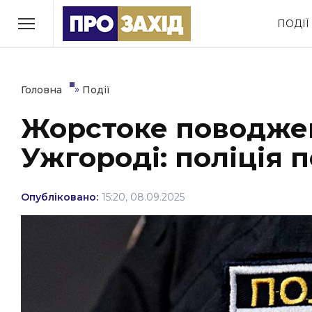
Перейти
ПОДІЇ
до
РУБРИКИ
вмісту
Економіка
Здоров’я
»
Головна
Події
Жорстоке поводжен
Політика
Соціум
Ужгороді: поліція 
Втрачений Ужгород
(відеоверсія)
Опубліковано:
15:20, 08.09.2025
ЗАКАРПАТСЬКІ НОВИНИ