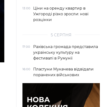
Ціни на оренду квартир в
13:00
Ужгороді різко зросли: нові
розцінки
5 СЕРПНЯ
Рахівська громада представила
17:00
українську культуру на
фестивалі в Румунії
Пластуни Мукачева відвідали
16:00
поранених військових