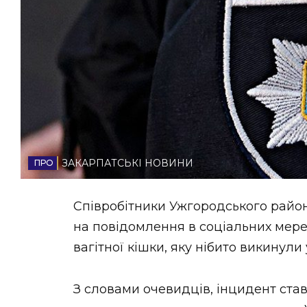
НОВИНИ ЗАХІДНОЇ УКРАЇНИ
ФОТО
ВІДЕО
ЗАКАРПАТСЬКІ НОВИНИ
Співробітники Ужгородського район
на повідомлення в соціальних мере
вагітної кішки, яку нібито викинули 
З словами очевидців, інцидент ста