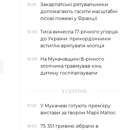
Закарпатські рятувальники
12:00
допомагають гасити масштабні
лісові пожежі у Франції
Тиса винесла 17-річного угорця
10:00
до України: прикордонники
встигли врятувати хлопця
На Мукачівщині 8-річного
10:00
хлопчика травмував кінь:
дитину госпіталізували
3 СЕРПНЯ
У Мукачеві готують прем’єру
17:00
вистави за твором Марії Матіос
75 351 гривню зібрали в
16:00