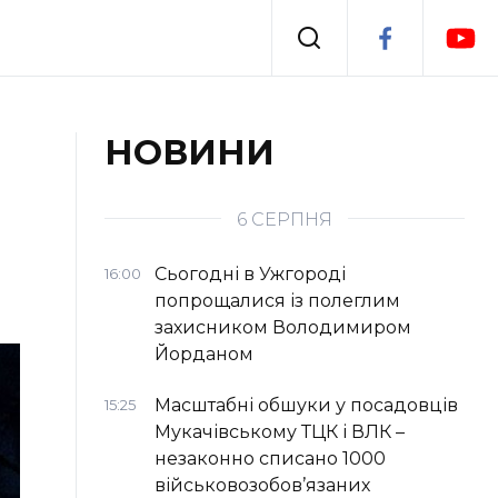
Події
НОВИНИ
я
Втрачений Ужгород
6 СЕРПНЯ
Сьогодні в Ужгороді
16:00
попрощалися із полеглим
захисником Володимиром
Йорданом
Масштабні обшуки у посадовців
15:25
Мукачівському ТЦК і ВЛК –
незаконно списано 1000
військовозобов’язаних