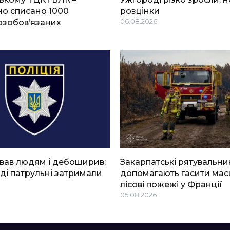
о списано 1000
розцінки
озобов’язаних
06.08.2026
вав людям і дебоширив:
Закарпатські рятувальни
ді патрульні затримали
допомагають гасити мас
лісові пожежі у Франції
05.08.2026