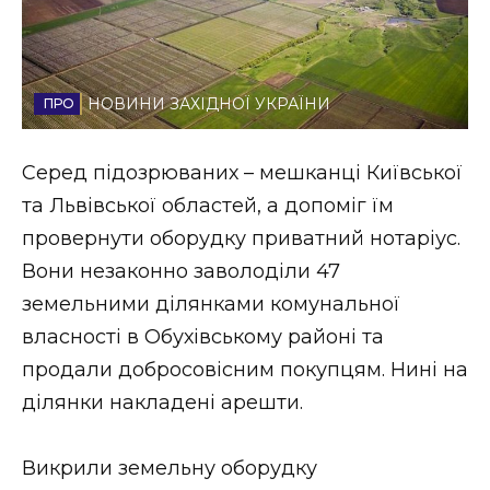
Стиль життя
Втрачений Ужгород
НОВИНИ ЗАХІДНОЇ УКРАЇНИ
Втрачений Ужгород (відеоверсія)
Серед підозрюваних – мешканці Київської
та Львівської областей, а допоміг їм
ЗАКАРПАТСЬКІ НОВИНИ
провернути оборудку приватний нотаріус.
Вони незаконно заволоділи 47
земельними ділянками комунальної
НОВИНИ ЗАХІДНОЇ УКРАЇНИ
власності в Обухівському районі та
продали добросовісним покупцям. Нині на
ділянки накладені арешти.
ФОТО
Викрили земельну оборудку