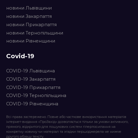
новини Львівщини
новини Закарпаття
новини Прикарпаття
новини Тернопільщини
новини Рівненщини
Covid-19
COVID-19 Львівщина
COVID-19 Закарпаття
COVID-19 Прикарпаття
COVID-19 Тернопільщина
COVID-19 Рівненщина
Всі права застережено. Повне або часткове використання матеріалів
інтернет-видання «ПроЗахід» дозволяється тільки за умови активного,
прямого, відкритого для пошукових систем гіперпосилання на
конкретну новину чи матеріал та згадки першоджерела не нижче
другого абзацу тексту.