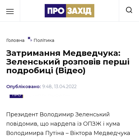
Перейти
до
РУБРИКИ
вмісту
Економіка
»
Головна
Політика
Здоров’я
Затримання Медведчука:
Зеленський розповів перші
Культура
подробиці (Відео)
Освіта
Опубліковано:
9:48, 13.04.2022
Події
ОСТАННІ НОВИНИ
Політика
Президент Володимир Зеленський
Соціум
повідомив, що нардепа із ОПЗЖ і кума
Спорт
Володимира Путіна – Віктора Медведчука