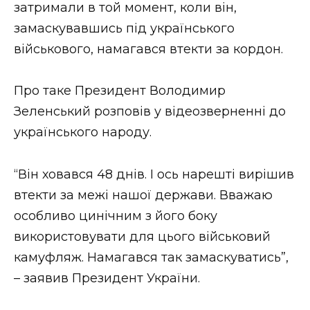
затримали в той момент, коли він,
Стиль життя
замаскувавшись під українського
Втрачений Ужгород
військового, намагався втекти за кордон.
Втрачений Ужгород (відеоверсія)
Про таке Президент Володимир
Зеленський розповів у відеозверненні до
українського народу.
ЗАКАРПАТСЬКІ НОВИНИ
“Він ховався 48 днів. І ось нарешті вирішив
втекти за межі нашої держави. Вважаю
НОВИНИ ЗАХІДНОЇ УКРАЇНИ
особливо цинічним з його боку
використовувати для цього військовий
камуфляж. Намагався так замаскуватись”,
ФОТО
– заявив Президент України.