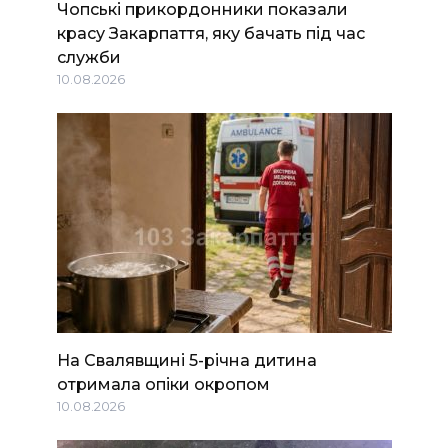
Чопські прикордонники показали
красу Закарпаття, яку бачать під час
служби
10.08.2026
На Свалявщині 5-річна дитина
отримала опіки окропом
10.08.2026