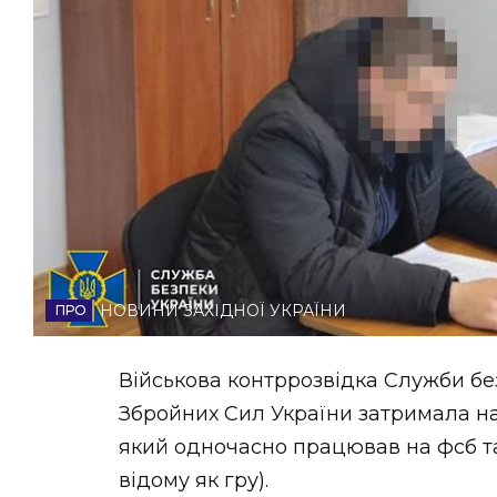
НОВИНИ ЗАХІДНОЇ УКРАЇНИ
ФОТО
ВІДЕО
НОВИНИ ЗАХІДНОЇ УКРАЇНИ
Військова контррозвідка Служби б
Збройних Сил України затримала на
який одночасно працював на фсб та
відому як гру).