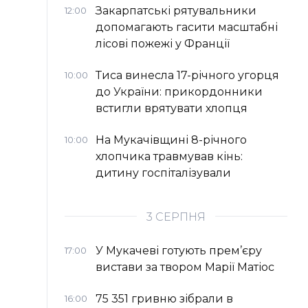
Закарпатські рятувальники
12:00
допомагають гасити масштабні
лісові пожежі у Франції
Тиса винесла 17-річного угорця
10:00
до України: прикордонники
встигли врятувати хлопця
На Мукачівщині 8-річного
10:00
хлопчика травмував кінь:
дитину госпіталізували
3 СЕРПНЯ
У Мукачеві готують прем’єру
17:00
вистави за твором Марії Матіос
75 351 гривню зібрали в
16:00