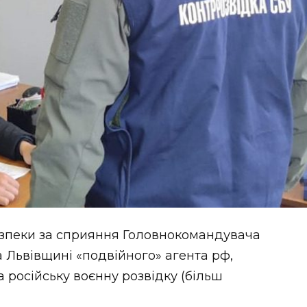
езпеки за сприяння Головнокомандувача
 Львівщині «подвійного» агента рф,
 російську воєнну розвідку (більш