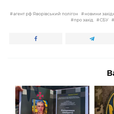
агент рф Яворівський полігон
новини західн
про захід
СБУ
В