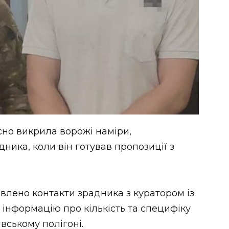
сно викрила ворожі наміри,
ника, коли він готував пропозиції з
влено контакти зрадника з куратором із
в інформацію про кількість та специфіку
івському полігоні.