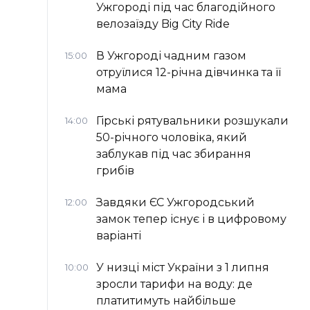
Ужгороді під час благодійного
велозаїзду Big Сity Ride
В Ужгороді чадним газом
15:00
отруїлися 12-річна дівчинка та її
мама
Гірські рятувальники розшукали
14:00
50-річного чоловіка, який
заблукав під час збирання
грибів
Завдяки ЄС Ужгородський
12:00
замок тепер існує і в цифровому
варіанті
У низці міст України з 1 липня
10:00
зросли тарифи на воду: де
платитимуть найбільше