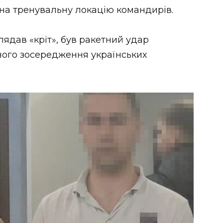
 на тренувальну локацію командирів.
лядав «кріт», був ракетний удар
ного зосередження українських