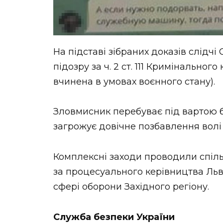
На підставі зібраних доказів слідч
підозру за ч. 2 ст. 111 Кримінальног
вчинена в умовах воєнного стану).
Зловмисник перебуває під вартою б
загрожує довічне позбавлення волі
Комплексні заходи проводили спільн
за процесуального керівництва Льві
сфері оборони Західного регіону.
Служба безпеки України