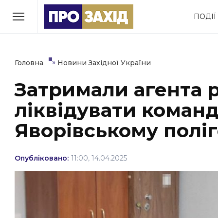
Перейти
ПОДІЇ
до
РУБРИКИ
вмісту
Економіка
Здоров’я
»
Головна
Новини Західної України
Затримали агента 
Політика
Соціум
ліквідувати команд
Втрачений Ужгород
(відеоверсія)
Яворівському поліг
Опубліковано:
11:00, 14.04.2025
ЗАКАРПАТСЬКІ НОВИНИ