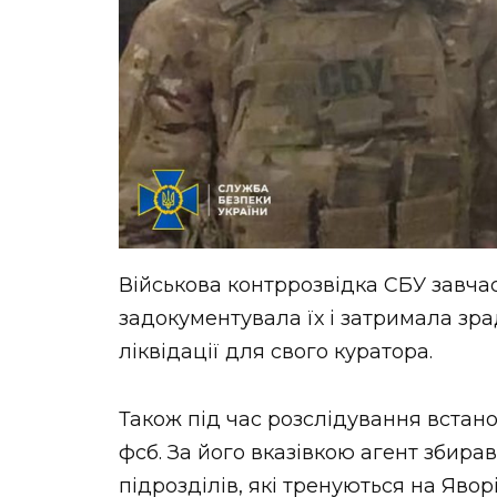
Військова контррозвідка СБУ завча
задокументувала їх і затримала зрад
ліквідації для свого куратора.
Також під час розслідування встано
фсб. За його вказівкою агент збира
підрозділів, які тренуються на Явор