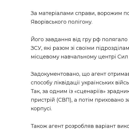
За матеріалами справи, ворожим п
Яворівського полігону.
Його завдання від гру рф полягало 
ЗСУ, які разом зі своїми підрозділ
місцевому навчальному центрі Сил
Задокументовано, що агент отримав
способу ліквідації українських війсь
Так, за одним із «сценаріїв» зрадн
пристрій (СВП), а потім приховано 
корпусі.
Також агент розробляв варіант вик