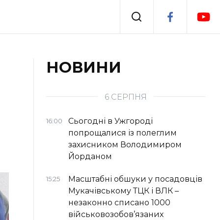
Події
НОВИНИ
я
Втрачений Ужгород
6 СЕРПНЯ
Сьогодні в Ужгороді
16:00
попрощалися із полеглим
захисником Володимиром
Йорданом
Масштабні обшуки у посадовців
15:25
Мукачівському ТЦК і ВЛК –
незаконно списано 1000
військовозобов’язаних