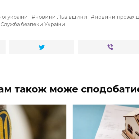
ої україни
новини Львівщини
новини прозахі
Служба безпеки України
ам також може сподобати