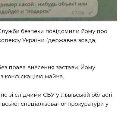
і Служби безпеки повідомили йому про
о кодексу України (державна зрада,
ез права внесення застави. Йому
 з конфіскацією майна.
о зі слідчими СБУ у Львівській області
вської спеціалізованої прокуратури у