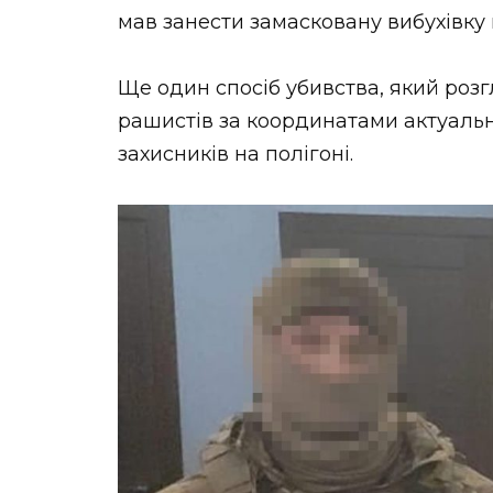
мав занести замасковану вибухівку
Ще один спосіб убивства, який розг
рашистів за координатами актуаль
захисників на полігоні.