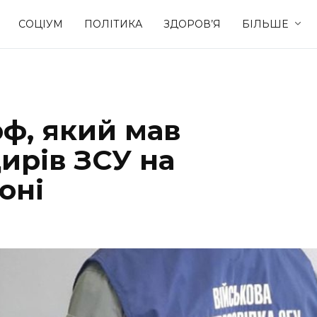
СОЦІУМ
ПОЛІТИКА
ЗДОРОВ’Я
БІЛЬШЕ
Культура
Освіта
рф, який мав
Спорт
Стиль житт
ирів ЗСУ на
оні