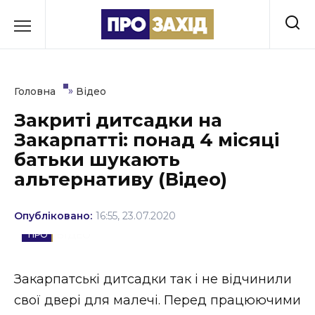
Перейти
до
РУБРИКИ
вмісту
Економіка
»
Головна
Відео
Здоров’я
Закриті дитсадки на
Закарпатті: понад 4 місяці
Культура
батьки шукають
Освіта
альтернативу (Відео)
Події
Опубліковано:
16:55, 23.07.2020
Політика
ВІДЕО
Соціум
Закарпатські дитсадки так і не відчинили
Спорт
свої двері для малечі. Перед працюючими