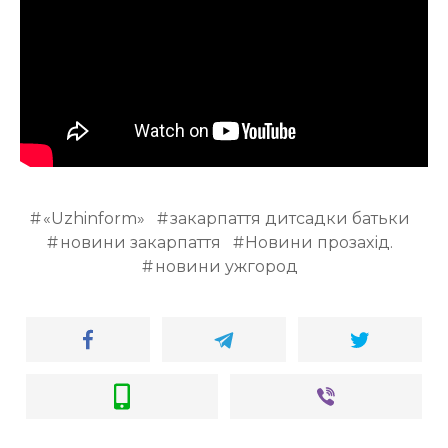
ВІДЕО
«Uzhinform»
закарпаття дитсадки батьки
новини закарпаття
Новини прозахід.
новини ужгород