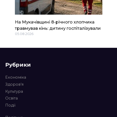
На Мукачівщині 8-річного хлопчика
травмував кінь: дитину госпіталізували
05.08.2026
Рубрики
Економіка
Здоров’я
Культура
Освіта
Події