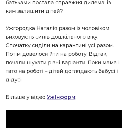
батьками постала справжня дилема: із
Стиль життя
ким залишити дітей?
Втрачений Ужгород
Ужгородка Наталія разом із чоловіком
Втрачений Ужгород (відеоверсія)
виховують синів дошкільного віку.
Спочатку сиділи на карантині усі разом.
Потім довелося йти на роботу. Відтак,
ЗАКАРПАТСЬКІ НОВИНИ
почали шукати різні варіанти. Поки мама і
тато на роботі – дітей доглядають бабусі і
дідусі.
НОВИНИ ЗАХІДНОЇ УКРАЇНИ
Більше у відео
УжІнформ
:
ФОТО