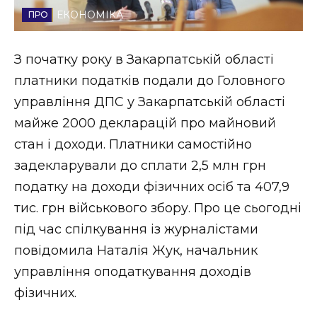
ЕКОНОМІКА
Стиль життя
Втрачений Ужгород
З початку року в Закарпатській області
платники податків подали до Головного
Втрачений Ужгород (відеоверсія)
управління ДПС у Закарпатській області
майже 2000 декларацій про майновий
стан і доходи. Платники самостійно
ЗАКАРПАТСЬКІ НОВИНИ
задекларували до сплати 2,5 млн грн
податку на доходи фізичних осіб та 407,9
тис. грн військового збору. Про це сьогодні
НОВИНИ ЗАХІДНОЇ УКРАЇНИ
під час спілкування із журналістами
повідомила Наталія Жук, начальник
ФОТО
управління оподаткування доходів
фізичних.