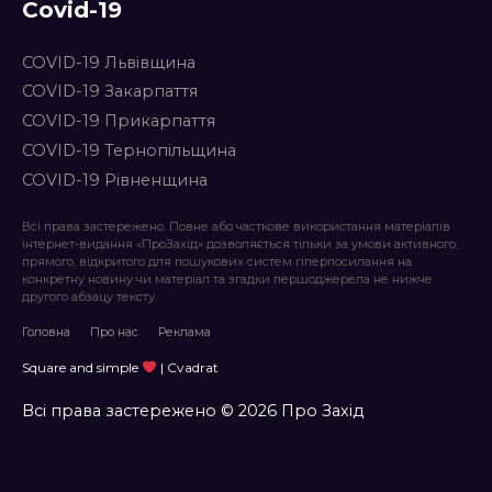
Covid-19
COVID-19 Львівщина
COVID-19 Закарпаття
COVID-19 Прикарпаття
COVID-19 Тернопільщина
COVID-19 Рівненщина
Всі права застережено. Повне або часткове використання матеріалів
інтернет-видання «ПроЗахід» дозволяється тільки за умови активного,
прямого, відкритого для пошукових систем гіперпосилання на
конкретну новину чи матеріал та згадки першоджерела не нижче
другого абзацу тексту.
Головна
Про нас
Реклама
Square and simple
| Cvadrat
Всі права застережено © 2026 Про Захід