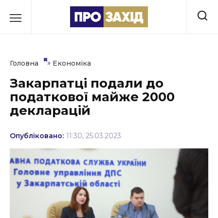
Перейти
до
РУБРИКИ
вмісту
Економіка
»
Головна
Економіка
Здоров’я
Закарпатці подали до
податкової майже 2000
Культура
декларацій
Освіта
Опубліковано:
11:30, 25.03.2023
Події
Політика
Соціум
Спорт