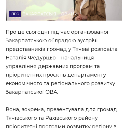
Стиль життя
ЗАКАРПАТСЬКІ НОВИНИ
Втрачений Ужгород
Про це сьогодні під час організованої
Втрачений Ужгород (відеоверсія)
Закарпатською облрадою зустрічі
представників громад у Тячеві розповіла
Наталія Федурцьо – начальниця
ЗАКАРПАТСЬКІ НОВИНИ
управління державних програм та
пріоритетних проєктів департаменту
економічного та регіонального розвитку
НОВИНИ ЗАХІДНОЇ УКРАЇНИ
Закарпатської ОВА.
ФОТО
Вона, зокрема, презентувала для громад
Тячівського та Рахівського району
пріоритетні програми розвитку регіону в