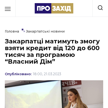
Перейти
до
РУБРИКИ
вмісту
Економіка
»
Головна
Закарпатські новини
Здоров’я
Закарпатці матимуть змогу
взяти кредит від 120 до 600
Культура
тисяч за програмою
Освіта
“Власний Дім”
Події
Опубліковано:
18:00, 21.03.2023
Політика
Соціум
Спорт