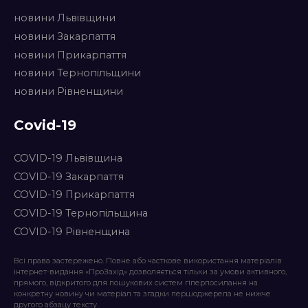
новини Львівщини
новини Закарпаття
новини Прикарпаття
новини Тернопільщини
новини Рівненщини
Covid-19
COVID-19 Львівщина
COVID-19 Закарпаття
COVID-19 Прикарпаття
COVID-19 Тернопільщина
COVID-19 Рівненщина
Всі права застережено. Повне або часткове використання матеріалів
інтернет-видання «ПроЗахід» дозволяється тільки за умови активного,
прямого, відкритого для пошукових систем гіперпосилання на
конкретну новину чи матеріал та згадки першоджерела не нижче
другого абзацу тексту.