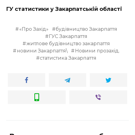
ГУ статистики у Закарпатськiй областi
«Про Захід»
будівництво Закарпаття
ГУС Закарпаття
житлове будівництво закарпаття
новини Закарпаття\
Новини прозахід.
статистика Закарпаття