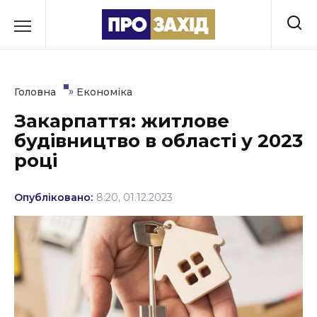
Перейти
до
РУБРИКИ
вмісту
Економіка
»
Головна
Економіка
Здоров’я
Закарпаття: житлове
будівництво в області у 2023
Культура
році
Освіта
Опубліковано:
8:20, 01.12.2023
Події
Політика
Соціум
Спорт