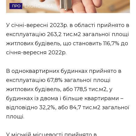
ЕКОНОМІКА
Стиль життя
Втрачений Ужгород
У січні-вересні 2023р. в області прийнято в
експлуатацію 263,2 тис.м2 загальної площі
Втрачений Ужгород (відеоверсія)
житлових будівель, що становить 116,7% до
січня-вересня 2022р.
ЗАКАРПАТСЬКІ НОВИНИ
В одноквартирних будинках прийнято в
експлуатацію 67,8% загальної площі
житлових будівель, або 178,5 тис.м2, у
НОВИНИ ЗАХІДНОЇ УКРАЇНИ
будинках із двома і більше квартирами –
відповідно 32,2%, або 84,7 тис.м2 загальної
ФОТО
площі.
У міській місцевості прийнято в