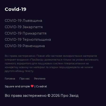
Covid-19
COVID-19 Львівщина
COVID-19 Закарпаття
COVID-19 Прикарпаття
COVID-19 Тернопільщина
COVID-19 Рівненщина
Всі права застережено. Повне або часткове використання матеріалів
інтернет-видання «ПроЗахід» дозволяється тільки за умови активного,
прямого, відкритого для пошукових систем гіперпосилання на
конкретну новину чи матеріал та згадки першоджерела не нижче
другого абзацу тексту.
Головна
Про нас
Реклама
Square and simple
| Cvadrat
Всі права застережено © 2026 Про Захід