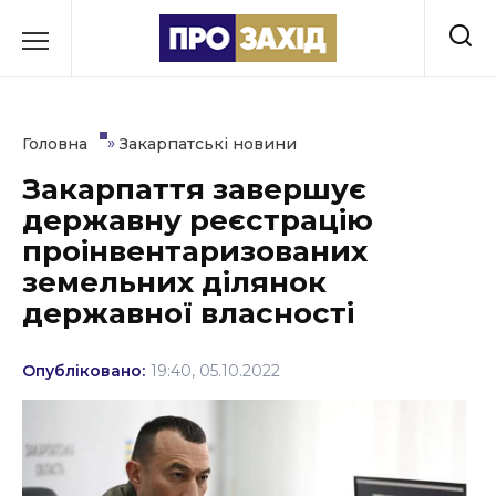
Перейти
до
РУБРИКИ
вмісту
Економіка
»
Головна
Закарпатські новини
Здоров’я
Закарпаття завершує
державну реєстрацію
Культура
проінвентаризованих
Освіта
земельних ділянок
державної власності
Події
Політика
Опубліковано:
19:40, 05.10.2022
Соціум
Спорт