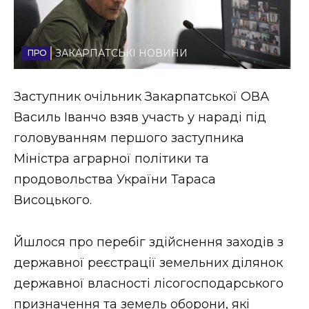
Стиль життя
Втрачений Ужгород
ЗАКАРПАТСЬКІ НОВИНИ
Втрачений Ужгород (відеоверсія)
Заступник очільник Закарпатської ОВА
Василь Іванчо взяв участь у нараді під
головуванням першого заступника
ЗАКАРПАТСЬКІ НОВИНИ
Міністра аграрної політики та
продовольства України Тараса
Висоцького.
НОВИНИ ЗАХІДНОЇ УКРАЇНИ
Йшлося про перебіг здійснення заходів з
ФОТО
державної реєстрації земельних ділянок
державної власності лісогосподарського
призначення та земель оборони, які