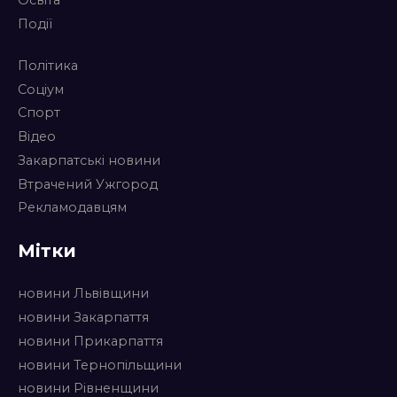
Освіта
Події
Політика
Соціум
Спорт
Відео
Закарпатські новини
Втрачений Ужгород
Рекламодавцям
Мітки
новини Львівщини
новини Закарпаття
новини Прикарпаття
новини Тернопільщини
новини Рівненщини