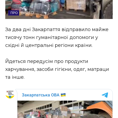
Стиль життя
ВІДЕО
Втрачений Ужгород
За два дні Закарпаття відправило майже
Втрачений Ужгород (відеоверсія)
тисячу тонн гуманітарної допомоги у
східні й центральні регіони країни.
ЗАКАРПАТСЬКІ НОВИНИ
Йдеться передусім про продукти
харчування, засоби гігієни, одяг, матраци
та інше.
НОВИНИ ЗАХІДНОЇ УКРАЇНИ
ФОТО