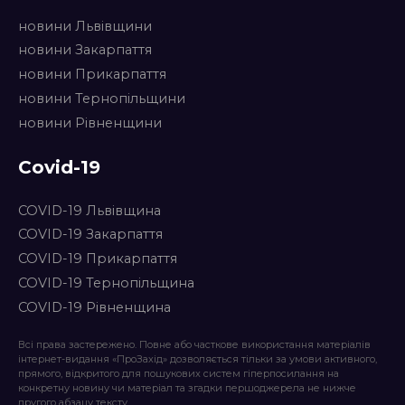
новини Львівщини
новини Закарпаття
новини Прикарпаття
новини Тернопільщини
новини Рівненщини
Covid-19
COVID-19 Львівщина
COVID-19 Закарпаття
COVID-19 Прикарпаття
COVID-19 Тернопільщина
COVID-19 Рівненщина
Всі права застережено. Повне або часткове використання матеріалів
інтернет-видання «ПроЗахід» дозволяється тільки за умови активного,
прямого, відкритого для пошукових систем гіперпосилання на
конкретну новину чи матеріал та згадки першоджерела не нижче
другого абзацу тексту.