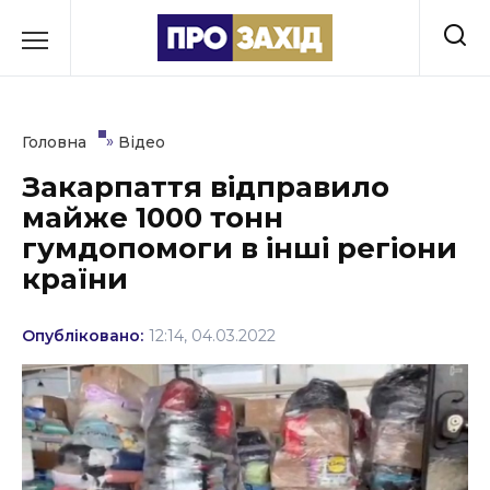
Перейти
до
РУБРИКИ
вмісту
Економіка
»
Головна
Відео
Здоров’я
Закарпаття відправило
майже 1000 тонн
Культура
гумдопомоги в інші регіони
Освіта
країни
Події
Опубліковано:
12:14, 04.03.2022
Політика
Соціум
Спорт