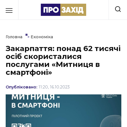
Перейти
до
РУБРИКИ
вмісту
Економіка
»
Головна
Економіка
Здоров’я
Закарпаття: понад 62 тисячі
осіб скористалися
Культура
послугами «Митниця в
Освіта
смартфоні»
Події
Опубліковано:
11:20, 16.10.2023
Політика
Соціум
Спорт