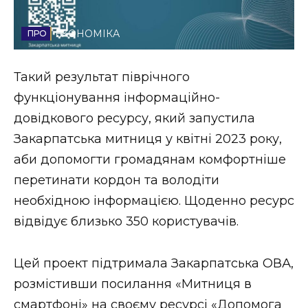
Стиль життя
ЕКОНОМІКА
Втрачений Ужгород
Такий результат піврічного
Втрачений Ужгород (відеоверсія)
функціонування інформаційно-
довідкового ресурсу, який запустила
Закарпатська митниця у квітні 2023 року,
ЗАКАРПАТСЬКІ НОВИНИ
аби допомогти громадянам комфортніше
перетинати кордон та володіти
необхідною інформацією. Щоденно ресурс
НОВИНИ ЗАХІДНОЇ УКРАЇНИ
відвідує близько 350 користувачів.
ФОТО
Цей проект підтримала Закарпатська ОВА,
розмістивши посилання «Митниця в
смартфоні» на своєму ресурсі «Допомога