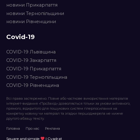
новини Прикарпаття
новини Тернопільщини
новини Рівненщини
Covid-19
COVID-19 Львівщина
COVID-19 Закарпаття
COVID-19 Прикарпаття
COVID-19 Тернопільщина
COVID-19 Рівненщина
Всі права застережено. Повне або часткове використання матеріалів
інтернет-видання «ПроЗахід» дозволяється тільки за умови активного,
прямого, відкритого для пошукових систем гіперпосилання на
конкретну новину чи матеріал та згадки першоджерела не нижче
другого абзацу тексту.
Головна
Про нас
Реклама
Square and simple
| Cvadrat