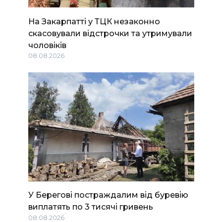
На Закарпатті у ТЦК незаконно
скасовували відстрочки та утримували
чоловіків
08.08.2026
У Берегові постраждалим від буревію
виплатять по 3 тисячі гривень
08.08.2026