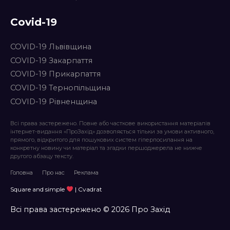
Covid-19
COVID-19 Львівщина
COVID-19 Закарпаття
COVID-19 Прикарпаття
COVID-19 Тернопільщина
COVID-19 Рівненщина
Всі права застережено. Повне або часткове використання матеріалів
інтернет-видання «ПроЗахід» дозволяється тільки за умови активного,
прямого, відкритого для пошукових систем гіперпосилання на
конкретну новину чи матеріал та згадки першоджерела не нижче
другого абзацу тексту.
Головна
Про нас
Реклама
Square and simple
| Cvadrat
Всі права застережено © 2026 Про Захід