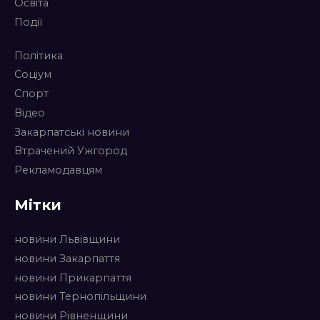
Освіта
Події
Політика
Соціум
Спорт
Відео
Закарпатські новини
Втрачений Ужгород
Рекламодавцям
Мітки
новини Львівщини
новини Закарпаття
новини Прикарпаття
новини Тернопільщини
новини Рівненщини