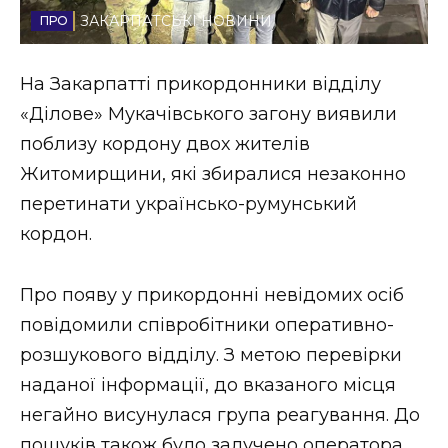
ЗАКАРПАТСЬКІ НОВИНИ
Стиль життя
Втрачений Ужгород
На Закарпатті прикордонники відділу
«Ділове» Мукачівського загону виявили
Втрачений Ужгород (відеоверсія)
поблизу кордону двох жителів
Житомирщини, які збиралися незаконно
перетинати українсько-румунський
ЗАКАРПАТСЬКІ НОВИНИ
кордон.
Про появу у прикордонні невідомих осіб
НОВИНИ ЗАХІДНОЇ УКРАЇНИ
повідомили співробітники оперативно-
розшукового відділу. З метою перевірки
ФОТО
наданої інформації, до вказаного місця
негайно висунулася група реагування. До
пошуків також було залучено оператора