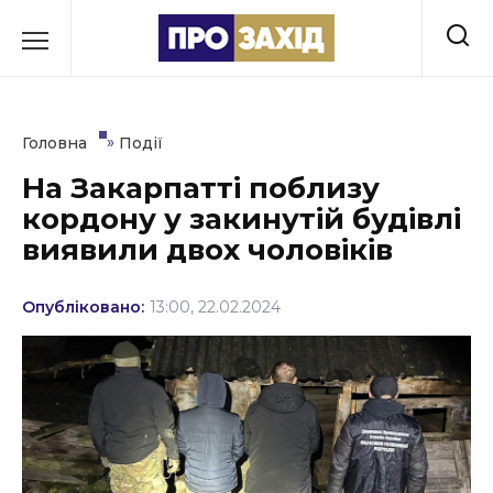
Перейти
до
РУБРИКИ
вмісту
Економіка
»
Головна
Події
Здоров’я
На Закарпатті поблизу
кордону у закинутій будівлі
Культура
виявили двох чоловіків
Освіта
Опубліковано:
13:00, 22.02.2024
Події
Політика
Соціум
Спорт