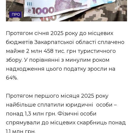
Стиль життя
ЕКОНОМІКА
Втрачений Ужгород
Протягом січня 2025 року до місцевих
Втрачений Ужгород (відеоверсія)
бюджетів Закарпатської області сплачено
майже 2 млн 458 тис. грн туристичного
збору. У порівнянні з минулим роком
ЗАКАРПАТСЬКІ НОВИНИ
надходження цього податку зросли на
64%.
НОВИНИ ЗАХІДНОЇ УКРАЇНИ
Протягом першого місяця 2025 року
найбільше сплатили юридичні особи –
ФОТО
понад 1,3 млн грн. Фізичні особи
спрямували до місцевих скарбниць понад
1,1 млн грн.