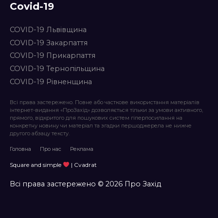
Covid-19
COVID-19 Львівщина
COVID-19 Закарпаття
COVID-19 Прикарпаття
COVID-19 Тернопільщина
COVID-19 Рівненщина
Всі права застережено. Повне або часткове використання матеріалів
інтернет-видання «ПроЗахід» дозволяється тільки за умови активного,
прямого, відкритого для пошукових систем гіперпосилання на
конкретну новину чи матеріал та згадки першоджерела не нижче
другого абзацу тексту.
Головна
Про нас
Реклама
Square and simple
| Cvadrat
Всі права застережено © 2026 Про Захід