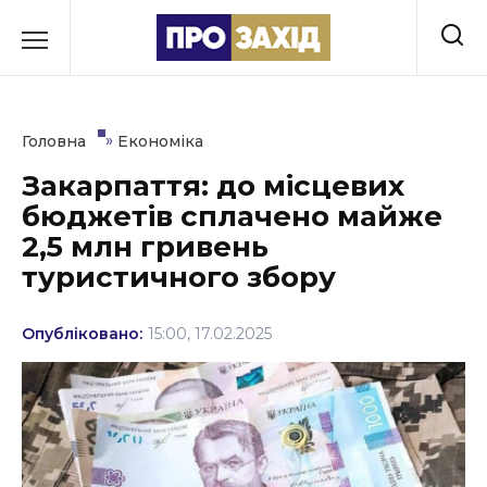
Перейти
до
РУБРИКИ
вмісту
Економіка
»
Головна
Економіка
Здоров’я
Закарпаття: до місцевих
бюджетів сплачено майже
Культура
2,5 млн гривень
Освіта
туристичного збору
Події
Опубліковано:
15:00, 17.02.2025
Політика
Соціум
Спорт