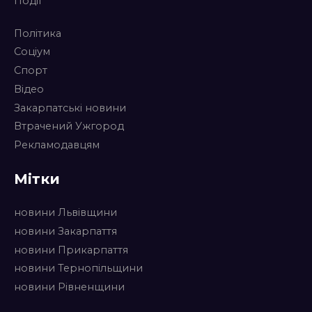
Події
Політика
Соціум
Спорт
Відео
Закарпатські новини
Втрачений Ужгород
Рекламодавцям
Мітки
новини Львівщини
новини Закарпаття
новини Прикарпаття
новини Тернопільщини
новини Рівненщини