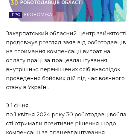
Стиль життя
ЕКОНОМІКА
Втрачений Ужгород
Закарпатський обласний центр зайнятості
Втрачений Ужгород (відеоверсія)
продовжує розгляд заяв від роботодавців
на отримання компенсації витрат на
оплату праці за працевлаштування
ЗАКАРПАТСЬКІ НОВИНИ
внутрішньо переміщених осіб внаслідок
проведення бойових дій під час воєнного
стану в Україні.
НОВИНИ ЗАХІДНОЇ УКРАЇНИ
З 1 січня
ФОТО
по 1 квітня 2024 року 30 роботодавцівобла
сті отримали позитивне рішення щодо
компенсації за працевлаштування