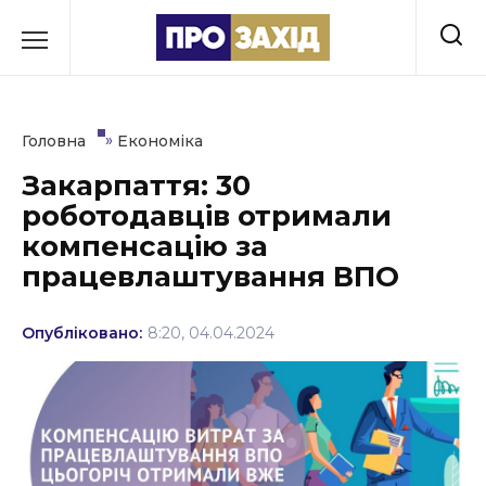
Перейти
до
РУБРИКИ
вмісту
Економіка
»
Головна
Економіка
Здоров’я
Закарпаття: 30
роботодавців отримали
Культура
компенсацію за
Освіта
працевлаштування ВПО
Події
Опубліковано:
8:20, 04.04.2024
Політика
Соціум
Спорт