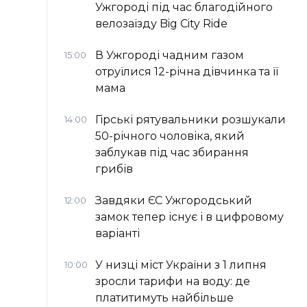
Ужгороді під час благодійного
велозаїзду Big Сity Ride
В Ужгороді чадним газом
15:00
отруїлися 12-річна дівчинка та її
мама
Гірські рятувальники розшукали
14:00
50-річного чоловіка, який
заблукав під час збирання
грибів
Завдяки ЄС Ужгородський
12:00
замок тепер існує і в цифровому
варіанті
У низці міст України з 1 липня
10:00
зросли тарифи на воду: де
платитимуть найбільше