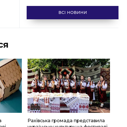
ВСІ НОВИНИ
ся
в
Рахівська громада представила
ові
українську культуру на фестивалі