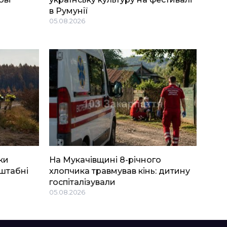
в Румунії
05.08.2026
ки
На Мукачівщині 8-річного
штабні
хлопчика травмував кінь: дитину
госпіталізували
05.08.2026