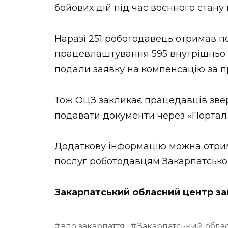
бойових дій під час воєнного стану в
НОВИНИ ЗАХІДНОЇ УКРАЇНИ
Наразі 251 роботодавець отримав п
працевлаштування 595 внутрішньо п
ФОТО
подали заявку на компенсацію за 
Тож ОЦЗ закликає працедавців звер
подавати документи через «Портал 
ВІДЕО
Додаткову інформацію можна отрима
послуг роботодавцям Закарпатськог
Закарпатський обласний центр за
впо закарпаття
Закарпатський облас