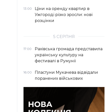
Ціни на оренду квартир в
13:00
Ужгороді різко зросли: нові
розцінки
5 СЕРПНЯ
Рахівська громада представила
17:00
українську культуру на
фестивалі в Румунії
Пластуни Мукачева відвідали
16:00
поранених військових