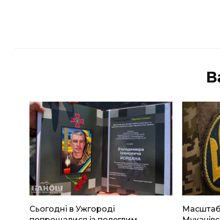
В
Сьогодні в Ужгороді
Масштабн
попрощалися із полеглим
Мукачівс