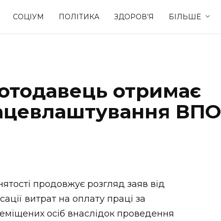
СОЦІУМ
ПОЛІТИКА
ЗДОРОВ’Я
БІЛЬШЕ
Культура
Освіта
ботодавець отримає
Спорт
Стиль житт
рацевлаштування ВПО
ятості продовжує розгляд заяв від
ації витрат на оплату праці за
еміщених осіб внаслідок проведення