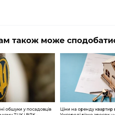
ам також може сподобати
і обшуки у посадовців
Ціни на оренду квартир 
ькому ТЦК і ВЛК –
Ужгороді різко зросли: н