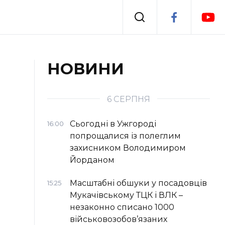
Події
НОВИНИ
я
Втрачений Ужгород
6 СЕРПНЯ
Сьогодні в Ужгороді
16:00
попрощалися із полеглим
захисником Володимиром
Йорданом
Масштабні обшуки у посадовців
15:25
Мукачівському ТЦК і ВЛК –
незаконно списано 1000
військовозобов’язаних