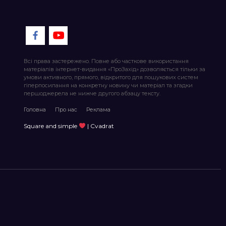
Всі права застережено. Повне або часткове використання
матеріалів інтернет-видання «ПроЗахід» дозволяється тільки за
умови активного, прямого, відкритого для пошукових систем
гіперпосилання на конкретну новину чи матеріал та згадки
першоджерела не нижче другого абзацу тексту.
Головна
Про нас
Реклама
Square and simple
| Cvadrat