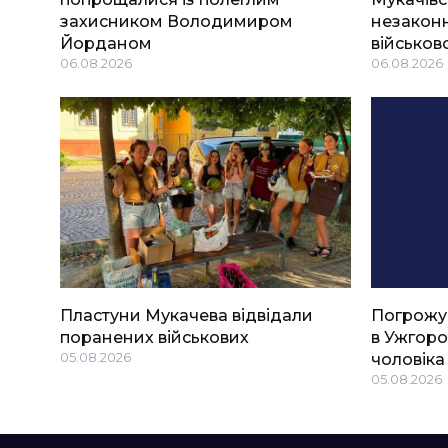
захисником Володимиром
незаконн
Йорданом
військов
06.08.2026
06.08.2026
Пластуни Мукачева відвідали
Погрожу
поранених військових
в Ужгоро
05.08.2026
чоловіка
05.08.2026