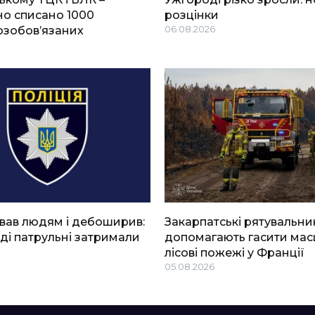
о списано 1000
розцінки
озобов’язаних
06.08.2026
вав людям і дебоширив:
Закарпатські рятувальни
ді патрульні затримали
допомагають гасити мас
лісові пожежі у Франції
05.08.2026