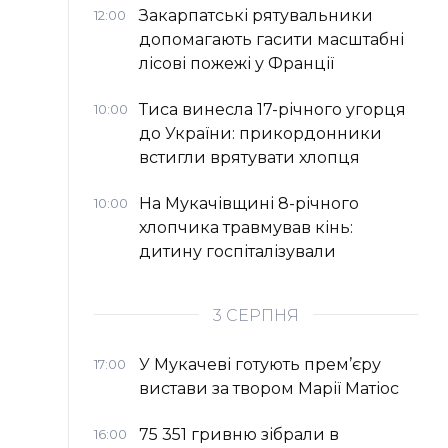
Закарпатські рятувальники
12:00
допомагають гасити масштабні
лісові пожежі у Франції
Тиса винесла 17-річного угорця
10:00
до України: прикордонники
встигли врятувати хлопця
На Мукачівщині 8-річного
10:00
хлопчика травмував кінь:
дитину госпіталізували
3 СЕРПНЯ
У Мукачеві готують прем’єру
17:00
вистави за твором Марії Матіос
75 351 гривню зібрали в
16:00