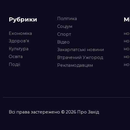
Рубрики
М
Політика
Соціум
Економіка
но
Спорт
Здоров’я
но
Відео
Культура
но
Закарпатські новини
Освіта
но
Втрачений Ужгород
Події
но
Рекламодавцям
Всі права застережено © 2026 Про Захід