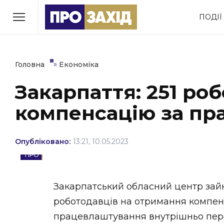
Перейти
ПОДІЇ
до
РУБРИКИ
вмісту
Економіка
Здоров’я
»
Головна
Економіка
Закарпаття: 251 ро
Політика
Соціум
компенсацію за п
Втрачений Ужгород
(відеоверсія)
Опубліковано:
13:21, 10.05.2023
ЕКОНОМІКА
ЗАКАРПАТСЬКІ НОВИНИ
Закарпатський обласний центр зайн
роботодавців на отримання компенс
працевлаштування внутрішньо пер