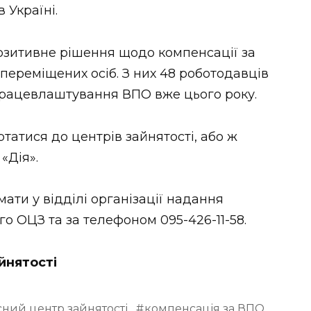
 Україні.
озитивне рішення щодо компенсації за
ереміщених осіб. З них 48 роботодавців
працевлаштування ВПО вже цього року.
татися до центрів зайнятості, або ж
«Дія».
ти у відділі організації надання
о ОЦЗ та за телефоном 095-426-11-58.
йнятості
ний центр зайнятості
компенсація за ВПО