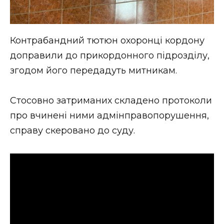
Контрабандний тютюн охоронці кордону
доправили до прикордонного підрозділу,
згодом його передадуть митникам.
Стосовно затриманих складено протоколи
про вчинені ними адмінправопорушення,
справу скеровано до суду.