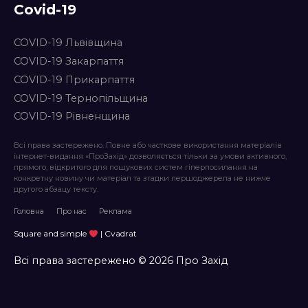
Covid-19
COVID-19 Львівщина
COVID-19 Закарпаття
COVID-19 Прикарпаття
COVID-19 Тернопільщина
COVID-19 Рівненщина
Всі права застережено. Повне або часткове використання матеріалів
інтернет-видання «ПроЗахід» дозволяється тільки за умови активного,
прямого, відкритого для пошукових систем гіперпосилання на
конкретну новину чи матеріал та згадки першоджерела не нижче
другого абзацу тексту.
Головна
Про нас
Реклама
Square and simple
| Cvadrat
Всі права застережено © 2026 Про Захід