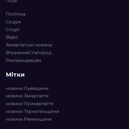
Події
Політика
Соціум
Спорт
Відео
Закарпатські новини
Втрачений Ужгород
Рекламодавцям
Мітки
новини Львівщини
новини Закарпаття
новини Прикарпаття
новини Тернопільщини
новини Рівненщини