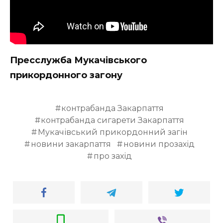
Пресслужба Мукачівського
прикордонного загону
контрабанда Закарпаття
контрабанда сигарети Закарпаття
Мукачівський прикордонний загін
новини закарпаття
новини прозахід
про захід