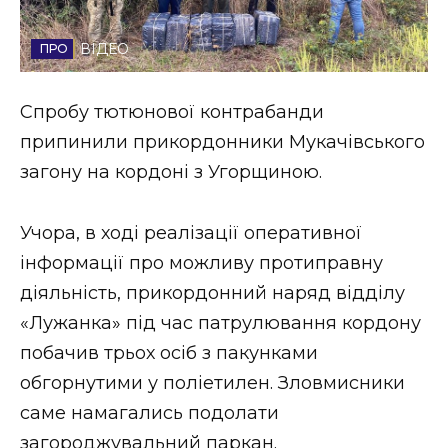
Стиль життя
ВІДЕО
Втрачений Ужгород
Спробу тютюнової контрабанди
Втрачений Ужгород (відеоверсія)
припинили прикордонники Мукачівського
загону на кордоні з Угорщиною.
ЗАКАРПАТСЬКІ НОВИНИ
Учора, в ході реалізації оперативної
інформації про можливу протиправну
діяльність, прикордонний наряд відділу
НОВИНИ ЗАХІДНОЇ УКРАЇНИ
«Лужанка» під час патрулювання кордону
побачив трьох осіб з пакунками
ФОТО
обгорнутими у поліетилен. Зловмисники
саме намагались подолати
загороджувальний паркан.