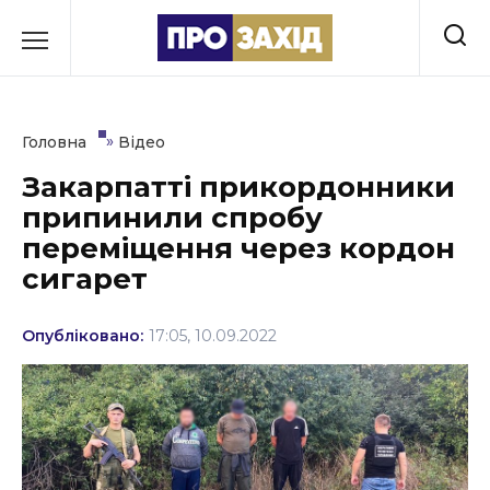
Перейти
до
РУБРИКИ
вмісту
Економіка
»
Головна
Відео
Здоров’я
Закарпатті прикордонники
припинили спробу
Культура
переміщення через кордон
Освіта
сигарет
Події
Опубліковано:
17:05, 10.09.2022
Політика
Соціум
Спорт