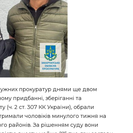
ружних прокуратур днями ще двом
ому придбанні, зберіганні та
 (ч. 2 ст. 307 КК України), обрали
атримали чоловіків минулого тижня на
ого районів. За рішенням суду вони