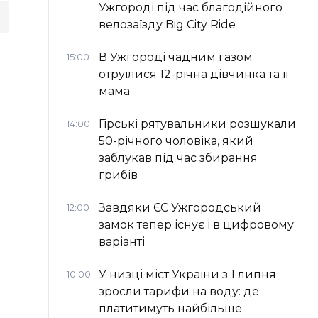
Ужгороді під час благодійного
велозаїзду Big Сity Ride
В Ужгороді чадним газом
15:00
отруїлися 12-річна дівчинка та її
мама
Гірські рятувальники розшукали
14:00
50-річного чоловіка, який
заблукав під час збирання
грибів
Завдяки ЄС Ужгородський
12:00
замок тепер існує і в цифровому
варіанті
У низці міст України з 1 липня
10:00
зросли тарифи на воду: де
платитимуть найбільше