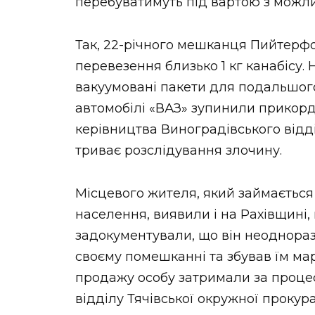
перебуватимуть під вартою з можлив
Так, 22-річного мешканця Пийтерфо
перевезення близько 1 кг канабісу.
вакуумовані пакети для подальшого 
автомобілі «ВАЗ» зупинили прикорд
керівництва Виноградівського відд
триває розслідування злочину.
Місцевого жителя, який займаєтьс
населення, виявили і на Рахівщині,
задокументували, що він неодноразо
своєму помешканні та збував їм мар
продажу особу затримали за процес
відділу Тячівської окружної прокур