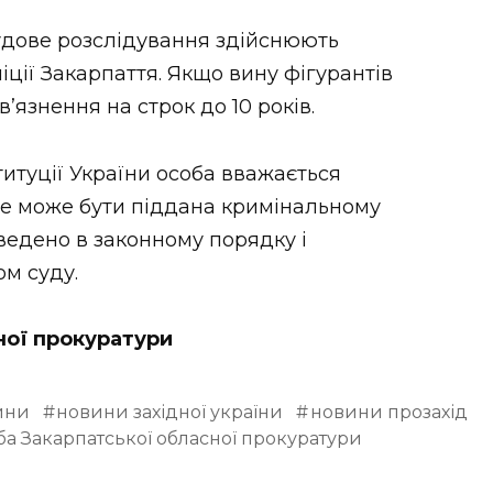
дове розслідування здійснюють
іції Закарпаття. Якщо вину фігурантів
в’язнення на строк до 10 років.
ституції України особа вважається
не може бути піддана кримінальному
ведено в законному порядку і
м суду.
ної прокуратури
ини
новини західної україни
новини прозахід
а Закарпатської обласної прокуратури