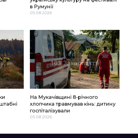
в Румунії
05.08.2026
ки
На Мукачівщині 8-річного
штабні
хлопчика травмував кінь: дитину
госпіталізували
05.08.2026