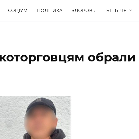
СОЦІУМ
ПОЛІТИКА
ЗДОРОВ’Я
БІЛЬШЕ
Культура
Освіта
которговцям обрали
Спорт
Стиль житт