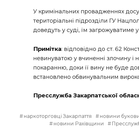
У кримінальних провадженнях досу
територіальні підрозділи ГУ Нацпол
доведуть у суді, їм загрожуватиме у
Примітка
: відповідно до ст. 62 Кон
невинуватою у вчиненні злочину і 
покаранню, доки її вину не буде до
встановлено обвинувальним вироко
Пресслужба Закарпатської облас
наркоторговці Закарпаття
новини буков
новини Рахівщини
Пресслужб