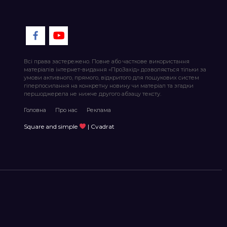
Всі права застережено. Повне або часткове використання
матеріалів інтернет-видання «ПроЗахід» дозволяється тільки за
умови активного, прямого, відкритого для пошукових систем
гіперпосилання на конкретну новину чи матеріал та згадки
першоджерела не нижче другого абзацу тексту.
Головна
Про нас
Реклама
Square and simple
| Cvadrat