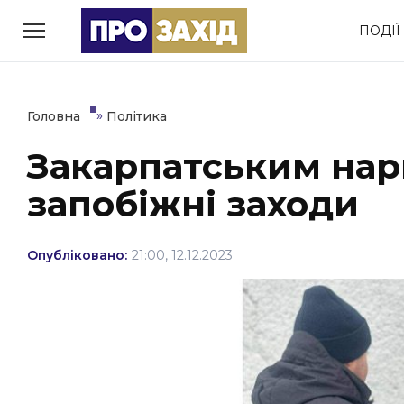
Перейти
ПОДІЇ
до
РУБРИКИ
вмісту
Економіка
Здоров’я
»
Головна
Політика
Закарпатським нар
Політика
Соціум
запобіжні заходи
Втрачений Ужгород
(відеоверсія)
Опубліковано:
21:00, 12.12.2023
ЗАКАРПАТСЬКІ НОВИНИ