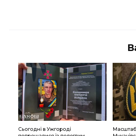
В
Сьогодні в Ужгороді
Масштабн
попрощалися із полеглим
Мукачівс