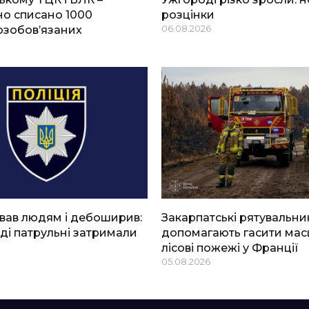
о списано 1000
розцінки
озобов’язаних
06.08.2026
вав людям і дебоширив:
Закарпатські рятувальни
ді патрульні затримали
допомагають гасити мас
лісові пожежі у Франції
05.08.2026