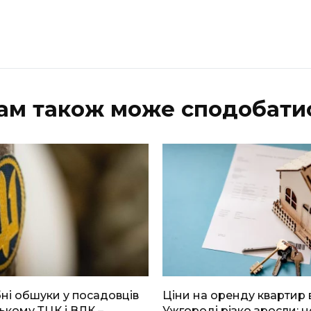
ам також може сподобати
і обшуки у посадовців
Ціни на оренду квартир 
ькому ТЦК і ВЛК –
Ужгороді різко зросли: н