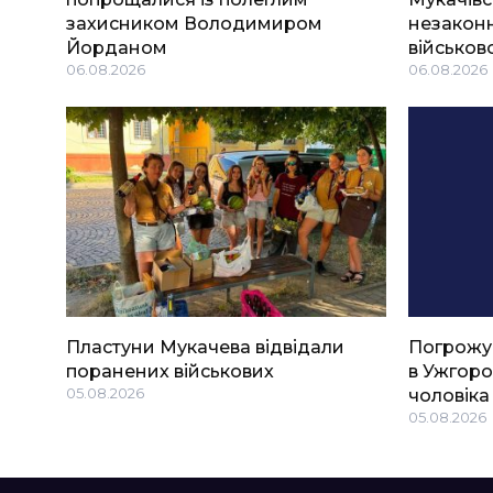
захисником Володимиром
незаконн
Йорданом
військов
06.08.2026
06.08.2026
Пластуни Мукачева відвідали
Погрожу
поранених військових
в Ужгоро
05.08.2026
чоловіка
05.08.2026