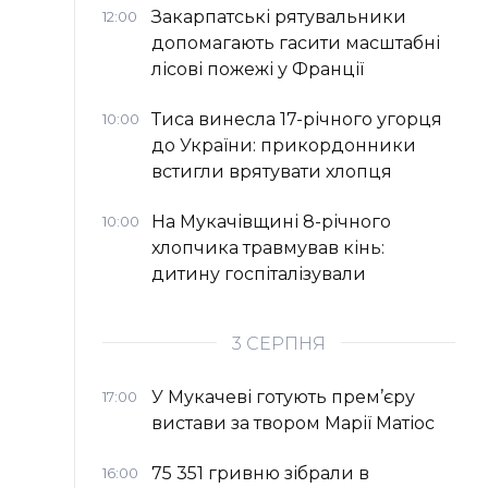
Закарпатські рятувальники
12:00
допомагають гасити масштабні
лісові пожежі у Франції
Тиса винесла 17-річного угорця
10:00
до України: прикордонники
встигли врятувати хлопця
На Мукачівщині 8-річного
10:00
хлопчика травмував кінь:
дитину госпіталізували
3 СЕРПНЯ
У Мукачеві готують прем’єру
17:00
вистави за твором Марії Матіос
75 351 гривню зібрали в
16:00