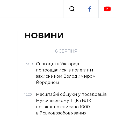
Події
НОВИНИ
я
Втрачений Ужгород
6 СЕРПНЯ
Сьогодні в Ужгороді
16:00
попрощалися із полеглим
захисником Володимиром
Йорданом
Масштабні обшуки у посадовців
15:25
Мукачівському ТЦК і ВЛК –
незаконно списано 1000
військовозобов’язаних