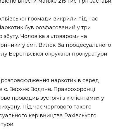
істю внести майже 215 тис. грн застави.
лвівської громади викрили під час
 Наркотик був розфасований у три
збуту. Чоловіка з «товаром» на
онники у смт. Вилок. За процесуального
ілу Берегівської окружної прокуратури
я розповсюдження наркотиків серед
 в с. Верхнє Водяне. Правоохоронці
во проводив зустрічі з «клієнтами» у
ихуану. Під час чергового такого
уального керівництва Рахівського
атури.