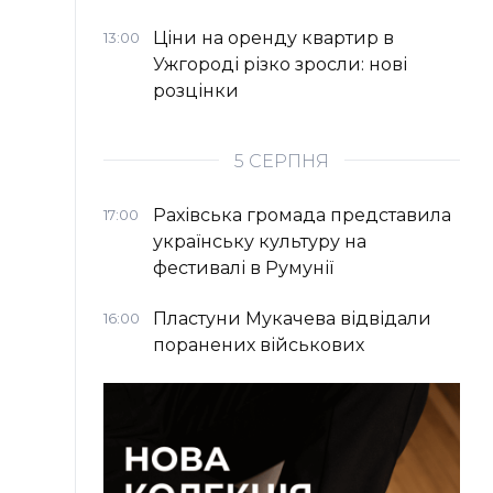
Ціни на оренду квартир в
13:00
Ужгороді різко зросли: нові
розцінки
5 СЕРПНЯ
Рахівська громада представила
17:00
українську культуру на
фестивалі в Румунії
Пластуни Мукачева відвідали
16:00
поранених військових