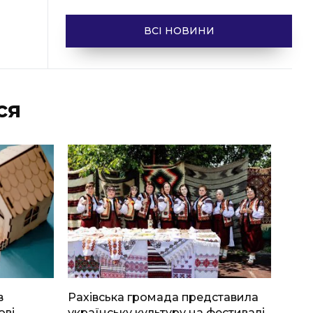
ВСІ НОВИНИ
ся
в
Рахівська громада представила
ові
українську культуру на фестивалі