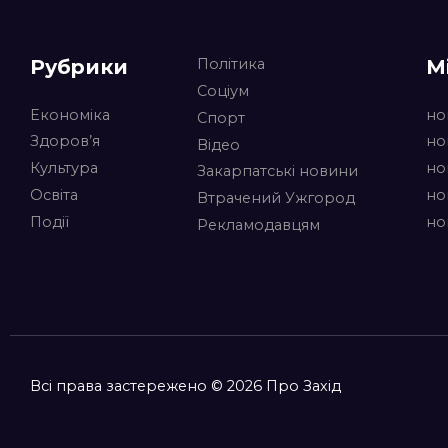
Рубрики
М
Політика
Соціум
Економіка
но
Спорт
Здоров’я
но
Відео
Культура
но
Закарпатські новини
Освіта
но
Втрачений Ужгород
Події
но
Рекламодавцям
Всі права застережено © 2026 Про Захід