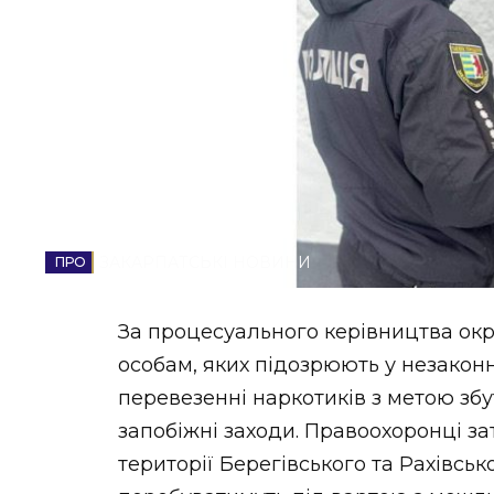
НОВИНИ ЗАХІДНОЇ УКРАЇНИ
ФОТО
ВІДЕО
ЗАКАРПАТСЬКІ НОВИНИ
За процесуального керівництва ок
особам, яких підозрюють у незаконн
перевезенні наркотиків з метою збуту
запобіжні заходи. Правоохоронці з
території Берегівського та Рахівськ