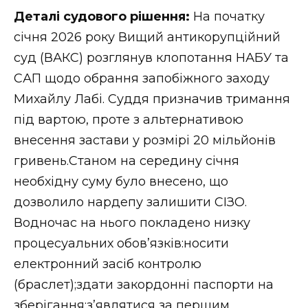
ВІДЕО
Деталі судового рішення:
На початку
січня 2026 року Вищий антикорупційний
суд (ВАКС) розглянув клопотання НАБУ та
САП щодо обрання запобіжного заходу
Михайлу Лабі. Суддя призначив тримання
під вартою, проте з альтернативою
внесення застави у розмірі 20 мільйонів
гривень.Станом на середину січня
необхідну суму було внесено, що
дозволило нардепу залишити СІЗО.
Водночас на нього покладено низку
процесуальних обов’язків:носити
електронний засіб контролю
(браслет);здати закордонні паспорти на
зберігання;з’являтися за першим