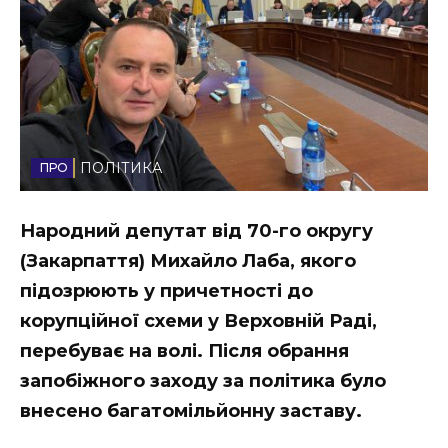
Стиль життя
Втрачений Ужгород
Втрачений Ужгород (відеоверсія)
ПОЛІТИКА
ЗАКАРПАТСЬКІ НОВИНИ
Народний депутат від 70-го округу
(Закарпаття) Михайло Лаба, якого
підозрюють у причетності до
НОВИНИ ЗАХІДНОЇ УКРАЇНИ
корупційної схеми у Верховній Раді,
перебуває на волі. Після обрання
ФОТО
запобіжного заходу за політика було
внесено багатомільйонну заставу.