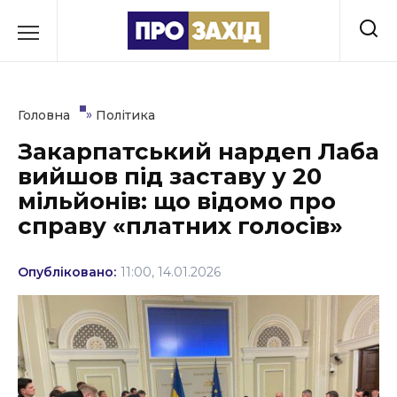
Перейти
до
РУБРИКИ
вмісту
Економіка
»
Головна
Політика
Здоров’я
Закарпатський нардеп Лаба
вийшов під заставу у 20
Культура
мільйонів: що відомо про
Освіта
справу «платних голосів»
Події
Опубліковано:
11:00, 14.01.2026
Політика
Соціум
Спорт