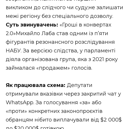
викликом до слідчого чи суду;не залишати
межі регіону без спеціального дозволу.
Суть звинувачень:
«Гроші в конвертах
2.0»Михайло Лаба став одним із п’яти
фігурантів резонансного розслідування
НАБУ. За версією слідства, у парламенті
діяла організована група, яка з 2021 року
займалася «продажем» голосів.
Як працювала схема:
Депутати
отримували вказівки через закритий чат у
WhatsApp. За голосування «за» або
«проти» конкретних законопроєктів
обранцям нібито виплачували від $2 000$
до $20 000$ готівкою.