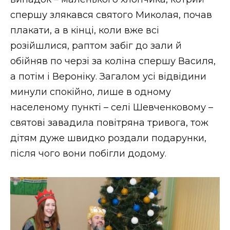
спершу злякався святого Миколая, почав
плакати, а в кінці, коли вже всі
розійшлися, раптом забіг до зали й
обійняв по черзі за коліна спершу Василя,
а потім і Вероніку. Загалом усі відвідини
минули спокійно, лише в одному
населеному пункті – селі Шевченковому –
святові завадила повітряна тривога, тож
дітям дуже швидко роздали подарунки,
після чого вони побігли додому.