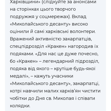
Харківщини» (слідкуйте за анонсами
на сторінках цього творчого
подружжя у соцмережах). Вклад
«Миколайського десанту» високо
оцінили й самі харківські волонтери.
Вражений активністю закарпатців,
спецпідрозділ «Кракен» нагородив їх
подяками. «Для нас це дуже почесно,
бо «Кракен» – легендарний підрозділ,
подяка від якого – крутіше будь-якої
медалі», – кажуть учасники
«Миколайського десанту», закарпатці,
котрі навчили малих харків’ян чистити
чобітки до Дня св. Миколая і співати
колядки.