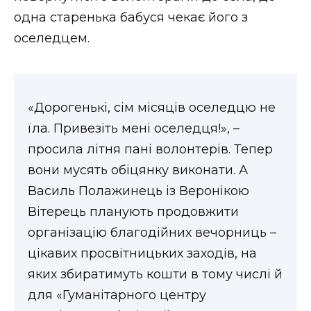
одна старенька бабуся чекає його з
оселедцем.
«Дорогенькі, сім місяців оселедцю не
їла. Привезіть мені оселедця!», –
просила літня пані волонтерів. Тепер
вони мусять обіцянку виконати. А
Василь Полажинець із Веронікою
Вітерець планують продовжити
організацію благодійних вечорниць –
цікавих просвітницьких заходів, на
яких збиратимуть кошти в тому числі й
для «Гуманітарного центру