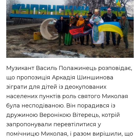
Музикант Василь Полажинець розповідає,
що пропозиція Аркадія Шиншинова
зіграти для дітей із деокупованих
населених пунктів роль святого Миколая
була несподіваною. Він порадився із
дружиною Веронікою Вітерець, котрій
запропонували перевтілитися у
помічницю Миколая, і разом вирішили, що