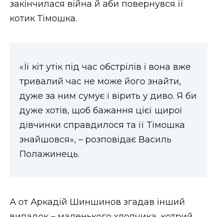
закінчилася війна й аби повернувся її
котик Тімошка.
«Її кіт утік під час обстрілів і вона вже
тривалий час не може його знайти,
дуже за ним сумує і вірить у диво. Я би
дуже хотів, щоб бажання цієї щирої
дівчинки справдилося та її Тімошка
знайшовся», – розповідає Василь
Полажинець.
А от Аркадій Шиншинов згадав інший
випадок – маленького хлопчика, котрий