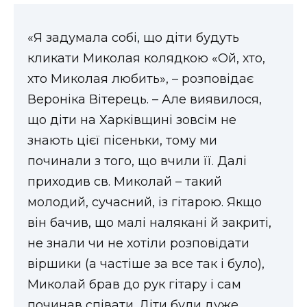
«Я задумала собі, що діти будуть
кликати Миколая колядкою «Ой, хто,
хто Миколая любить», – розповідає
Вероніка Вітерець. – Але виявилося,
що діти на Харківщині зовсім не
знають цієї пісеньки, тому ми
починали з того, що вчили її. Далі
приходив св. Миколай – такий
молодий, сучасний, із гітарою. Якщо
він бачив, що малі налякані й закриті,
не знали чи не хотіли розповідати
віршики (а частіше за все так і було),
Миколай брав до рук гітару і сам
починав співати. Діти були дуже