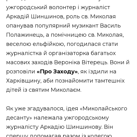
ВІДЕО
ужгородський волонтер і журналіст
Аркадій Шиншинов, роль св. Миколая
опанував популярний музикант Василь
Полажинець, а помічницею св. Миколая,
веселою ельфійкою, погодилася стати
журналістка й організаторка багатьох
масових заходів Вероніка Вітерець. Вони й
розповіли
«Про Заходу»
, як їздили на
Харківщину, аби познайомити тамтешніх
дітей із святим Миколаєм.
Як уже згадувалося, ідея «Миколайського
десанту» належала ужгородському
журналісту Аркадію Шиншинову. Він
спершу допомагав разом із колегою