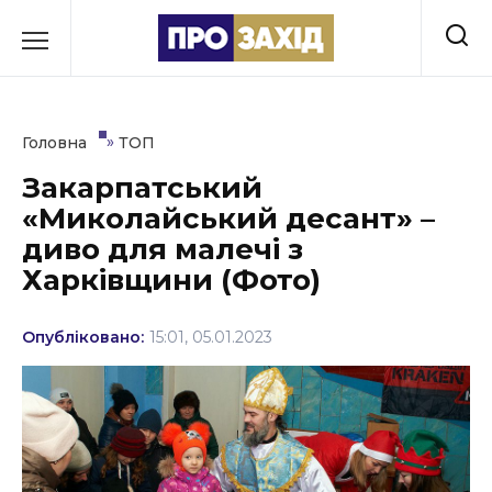
Перейти
до
РУБРИКИ
вмісту
Економіка
»
Головна
ТОП
Здоров’я
Закарпатський
«Миколайський десант» –
Культура
диво для малечі з
Освіта
Харківщини (Фото)
Події
Опубліковано:
15:01, 05.01.2023
Політика
Соціум
Спорт