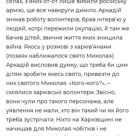
селах, з яких от-от лише вибили російську
армію, ще все навкруги диміло. Аркадій
знімав роботу волонтерів, брав інтерв’ю у
людей, котрі пережили окупацію, й там же
бачив дітей, звичне життя яких знищила
війна. Якось у розмові з харків’янами
(позаяк наближалося свято Миколая)
Аркадій висловив думку, що треба би цим
дітям зробити якесь свято, привезти до
них святого Миколая. «Кого-кого?», –
сміялися харківські волонтери. Звісно,
вони чули про такого персонажа, але
уявлення не мали, хто він такий чи як його
треба зустрічати. Ніхто на Харківщині не
начищав для Миколая чобітків і не