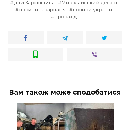
діти Харківщина
Миколайський десант
новини закарпаття
новини україни
про захід
Вам також може сподобатися