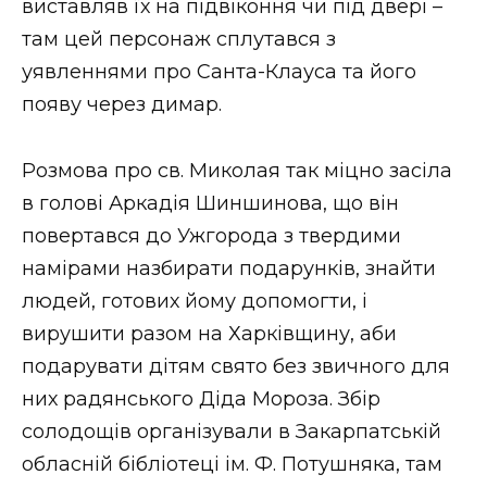
виставляв їх на підвіконня чи під двері –
там цей персонаж сплутався з
уявленнями про Санта-Клауса та його
появу через димар.
Розмова про св. Миколая так міцно засіла
в голові Аркадія Шиншинова, що він
повертався до Ужгорода з твердими
намірами назбирати подарунків, знайти
людей, готових йому допомогти, і
вирушити разом на Харківщину, аби
подарувати дітям свято без звичного для
них радянського Діда Мороза. Збір
солодощів організували в Закарпатській
обласній бібліотеці ім. Ф. Потушняка, там