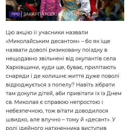
Стиль життя
ЗАКАРПАТСЬКІ НОВИНИ
Втрачений Ужгород
Цю акцію її учасники назвали
Втрачений Ужгород (відеоверсія)
«Миколайським десантом» – бо як іще
назвати доволі ризиковану поїздку в
нещодавно звільнені від окупантів села
ЗАКАРПАТСЬКІ НОВИНИ
Харківщини, куди ще, буває, прилітають
снаряди і де колишнє життя дуже поволі
відроджується з попелу? Навіть зібрати
НОВИНИ ЗАХІДНОЇ УКРАЇНИ
там докупи дітей, аби привітати їх із Днем
св. Миколая є справою непростою і
ФОТО
небезпечною, тож вітати доводилося
швидко, але влучно – тому й «десант». У
ролі ідейного натхненника виступив