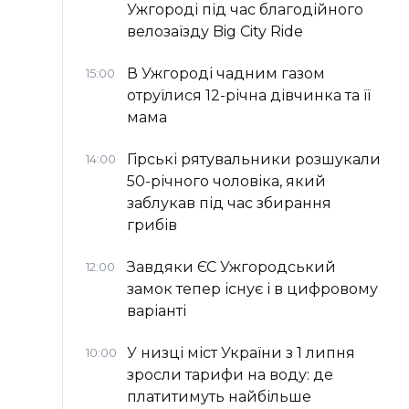
Ужгороді під час благодійного
велозаїзду Big Сity Ride
В Ужгороді чадним газом
15:00
отруїлися 12-річна дівчинка та її
мама
Гірські рятувальники розшукали
14:00
50-річного чоловіка, який
заблукав під час збирання
грибів
Завдяки ЄС Ужгородський
12:00
замок тепер існує і в цифровому
варіанті
У низці міст України з 1 липня
10:00
зросли тарифи на воду: де
платитимуть найбільше