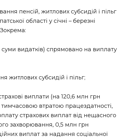
ання пенсій, житлових субсидій і пільг
тської області у січні – березні
 Зокрема:
ої суми видатків) спрямовано на виплату
ня житлових субсидій і пільг;
страхові виплати (на 120,6 млн грн
з тимчасовою втратою працездатності,
 оплату страхових виплат від нещасного
го захворювання, 0,5 млн грн
йних виплат за надання соціальної