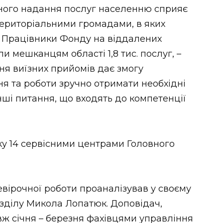
сного надання послуг населенню сприяє
територіальними громадами, в яких
я. Працівники Фонду на віддалених
и мешканцям області 1,8 тис. послуг, –
ня виїзних прийомів дає змогу
я та роботи зручно отримати необхідні
інші питання, що входять до компетенції
ку 14 сервісними центрами Головного
вірочної роботи проаналізував у своєму
озділу Микола Лопатюк. Доповідач,
ж січня – березня фахівцями управління