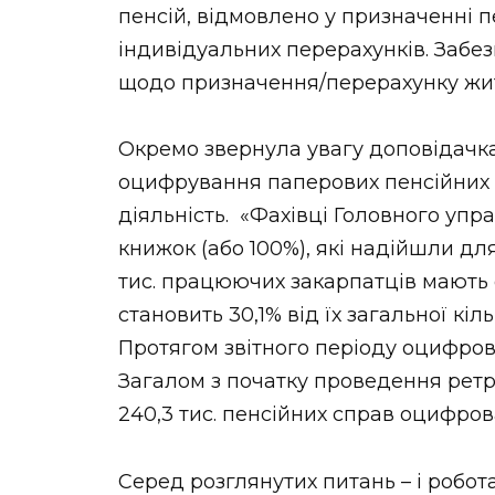
пенсій, відмовлено у призначенні пен
індивідуальних перерахунків. Забе
щодо призначення/перерахунку житл
Окремо звернула увагу доповідач
оцифрування паперових пенсійних 
діяльність. «Фахівці Головного упр
книжок (або 100%), які надійшли дл
тис. працюючих закарпатців мають
становить 30,1% від їх загальної кіл
Протягом звітного періоду оцифрова
Загалом з початку проведення ретр
240,3 тис. пенсійних справ оцифрован
Серед розглянутих питань – і робот