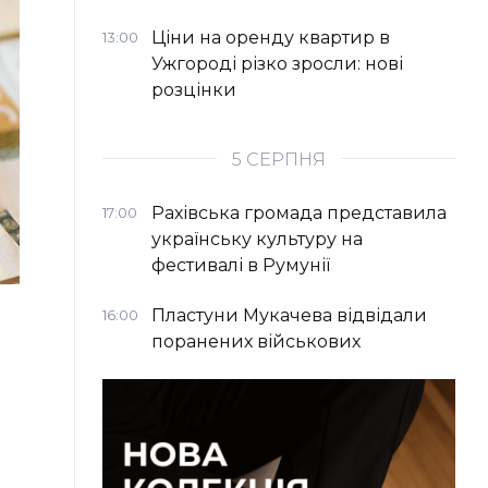
Ціни на оренду квартир в
13:00
Ужгороді різко зросли: нові
розцінки
5 СЕРПНЯ
Рахівська громада представила
17:00
українську культуру на
фестивалі в Румунії
Пластуни Мукачева відвідали
16:00
поранених військових