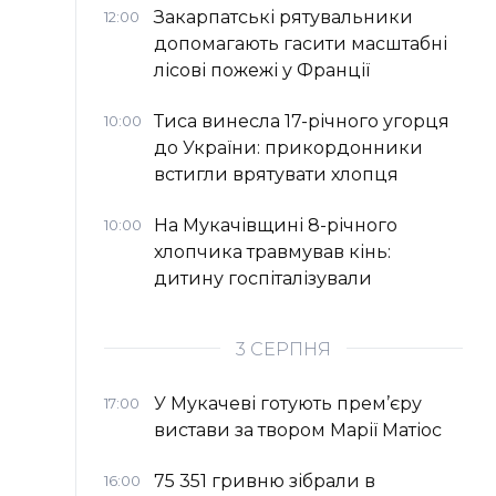
Закарпатські рятувальники
12:00
допомагають гасити масштабні
лісові пожежі у Франції
Тиса винесла 17-річного угорця
10:00
до України: прикордонники
встигли врятувати хлопця
На Мукачівщині 8-річного
10:00
хлопчика травмував кінь:
дитину госпіталізували
3 СЕРПНЯ
У Мукачеві готують прем’єру
17:00
вистави за твором Марії Матіос
75 351 гривню зібрали в
16:00