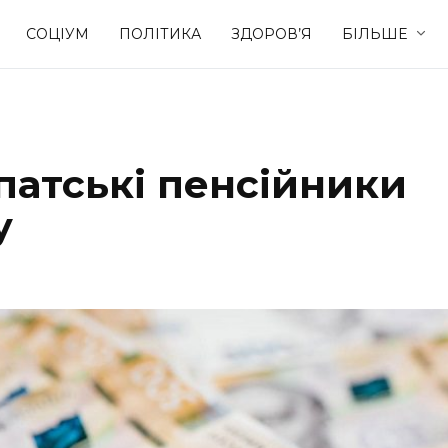
СОЦІУМ
ПОЛІТИКА
ЗДОРОВ’Я
БІЛЬШЕ
Культура
Освіта
патські пенсійники
Спорт
Стиль житт
у