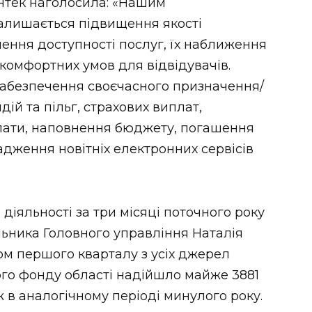
ентек наголосила: «Нашим
алишається підвищення якості
ення доступності послуг, їх наближення
комфортних умов для відвідувачів.
 забезпечення своєчасного призначення/
ій та пільг, страхових виплат,
плати, наповнення бюджету, погашення
адження новітніх електронних сервісів
діяльності за три місяці поточного року
ьника Головного управління Наталія
ом першого кварталу з усіх джерел
го фонду області надійшло майже 3881
ж в аналогічному періоді минулого року.