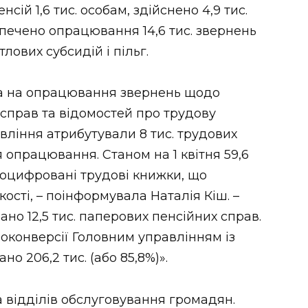
сій 1,6 тис. особам, здійснено 4,9 тис.
зпечено опрацювання 14,6 тис. звернень
ових субсидій і пільг.
ка на опрацювання звернень щодо
справ та відомостей про трудову
авління атрибутували 8 тис. трудових
я опрацювання. Станом на 1 квітня 59,6
 оцифровані трудові книжки, що
ькості, – поінформувала Наталія Кіш. –
но 12,5 тис. паперових пенсійних справ.
оконверсії Головним управлінням із
о 206,2 тис. (або 85,8%)».
а відділів обслуговування громадян.