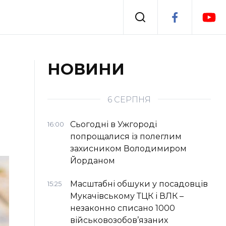
Події
НОВИНИ
я
Втрачений Ужгород
6 СЕРПНЯ
Сьогодні в Ужгороді
16:00
попрощалися із полеглим
захисником Володимиром
Йорданом
Масштабні обшуки у посадовців
15:25
Мукачівському ТЦК і ВЛК –
незаконно списано 1000
військовозобов’язаних