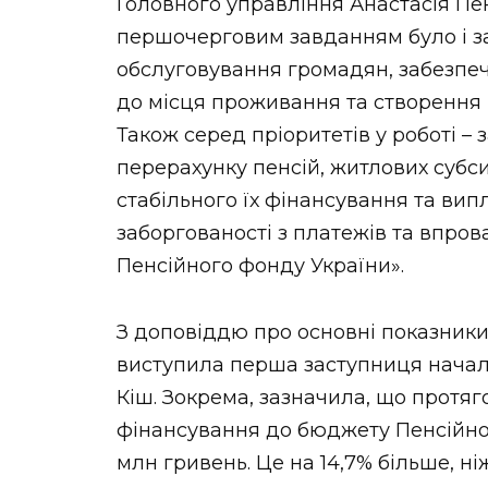
Головного управління Анастасія П
першочерговим завданням було і з
обслуговування громадян, забезпеч
до місця проживання та створення 
Також серед пріоритетів у роботі –
перерахунку пенсій, житлових субсид
стабільного їх фінансування та ви
заборгованості з платежів та впров
Пенсійного фонду України».
З доповіддю про основні показники 
виступила перша заступниця начал
Кіш. Зокрема, зазначила, що протяг
фінансування до бюджету Пенсійно
млн гривень. Це на 14,7% більше, ні