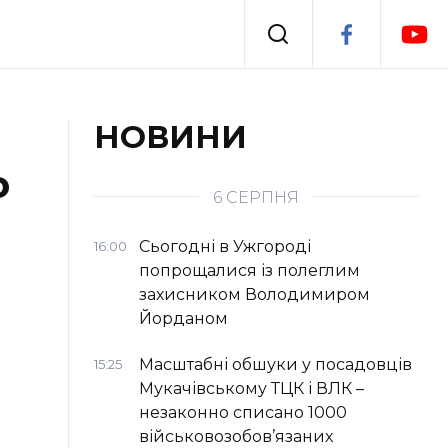
Події
НОВИНИ
о
я
Втрачений Ужгород
6 СЕРПНЯ
Сьогодні в Ужгороді
16:00
попрощалися із полеглим
захисником Володимиром
Йорданом
Масштабні обшуки у посадовців
15:25
Мукачівському ТЦК і ВЛК –
незаконно списано 1000
військовозобов’язаних