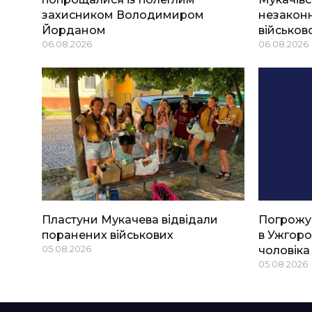
захисником Володимиром
незаконн
Йорданом
військов
06.08.2026
06.08.2026
Пластуни Мукачева відвідали
Погрожу
поранених військових
в Ужгоро
05.08.2026
чоловіка
05.08.2026