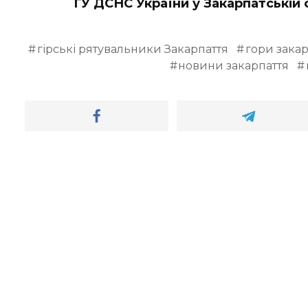
ГУ ДСНС України у Закарпатській 
гірські рятувальники Закарпаття
гори закар
новини закарпаття