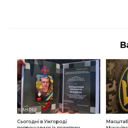
В
Сьогодні в Ужгороді
Масштабн
попрощалися із полеглим
Мукачівс