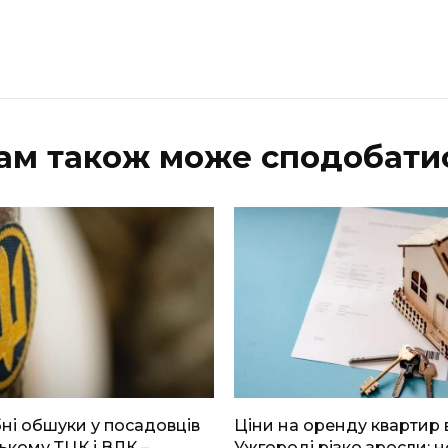
ам також може сподобати
і обшуки у посадовців
Ціни на оренду квартир 
ькому ТЦК і ВЛК –
Ужгороді різко зросли: н