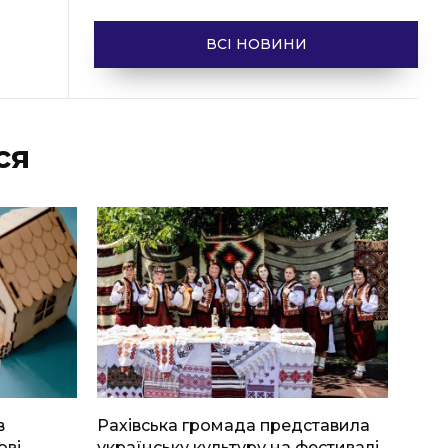
ВСІ НОВИНИ
ся
в
Рахівська громада представила
ові
українську культуру на фестивалі