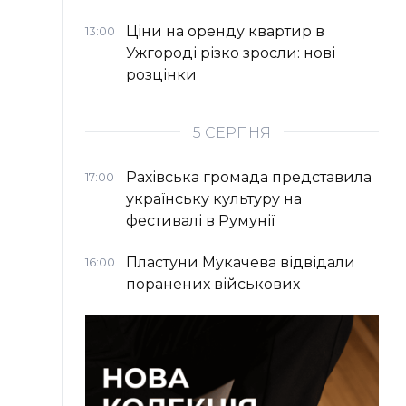
Ціни на оренду квартир в
13:00
Ужгороді різко зросли: нові
розцінки
5 СЕРПНЯ
Рахівська громада представила
17:00
українську культуру на
фестивалі в Румунії
Пластуни Мукачева відвідали
16:00
поранених військових