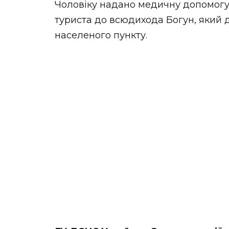
Чоловіку надано медичну допомогу 
НОВИНИ ЗАХІДНОЇ УКРАЇНИ
туриста до всюдихода Богун, який 
населеного пункту.
ФОТО
ВІДЕО