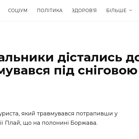
СОЦІУМ
ПОЛІТИКА
ЗДОРОВ’Я
БІЛЬШЕ
Культура
Освіта
альники дістались д
Спорт
Стиль житт
мувався під сніговою
туриста, який травмувався потрапивши у
ії Плай, що на полонині Боржава.