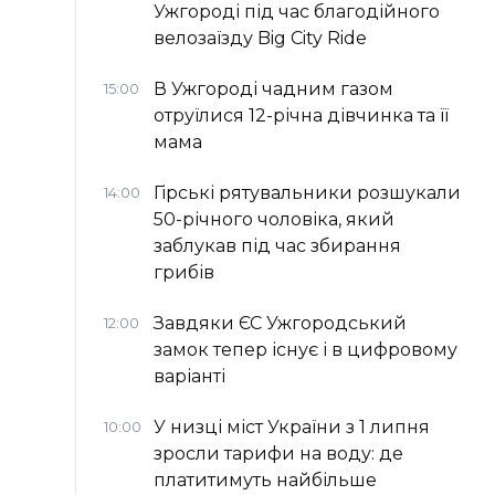
Ужгороді під час благодійного
велозаїзду Big Сity Ride
В Ужгороді чадним газом
15:00
отруїлися 12-річна дівчинка та її
мама
Гірські рятувальники розшукали
14:00
50-річного чоловіка, який
заблукав під час збирання
грибів
Завдяки ЄС Ужгородський
12:00
замок тепер існує і в цифровому
варіанті
У низці міст України з 1 липня
10:00
зросли тарифи на воду: де
платитимуть найбільше