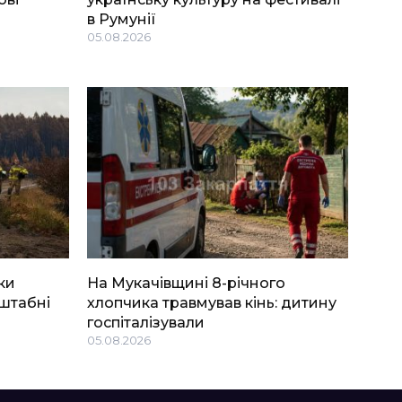
в Румунії
05.08.2026
ки
На Мукачівщині 8-річного
штабні
хлопчика травмував кінь: дитину
госпіталізували
05.08.2026