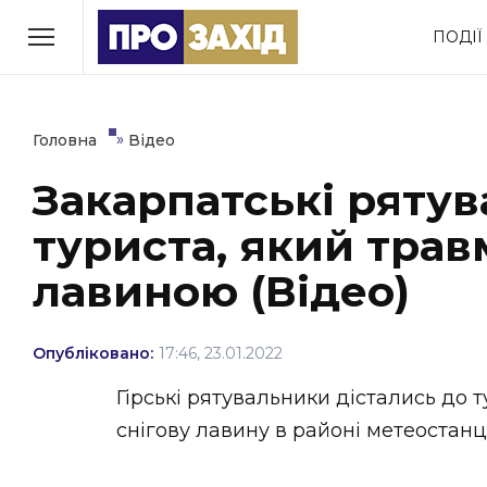
Перейти
ПОДІЇ
до
РУБРИКИ
вмісту
Економіка
Здоров’я
»
Головна
Відео
Закарпатські рятув
Політика
Соціум
туриста, який трав
Втрачений Ужгород
(відеоверсія)
лавиною (Відео)
Опубліковано:
17:46, 23.01.2022
ЗАКАРПАТСЬКІ НОВИНИ
Гірські рятувальники дістались до 
снігову лавину в районі метеостанц