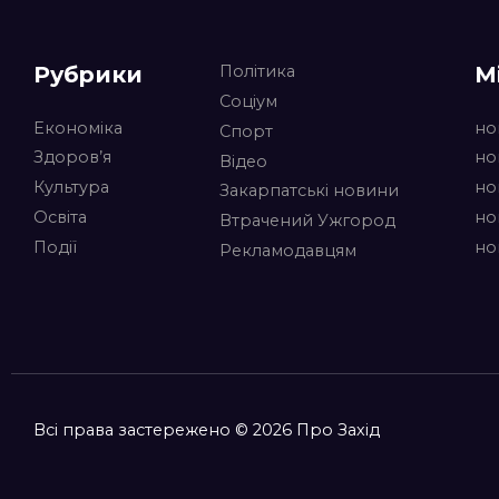
Рубрики
М
Політика
Соціум
Економіка
но
Спорт
Здоров’я
но
Відео
Культура
но
Закарпатські новини
Освіта
но
Втрачений Ужгород
Події
но
Рекламодавцям
Всі права застережено © 2026 Про Захід