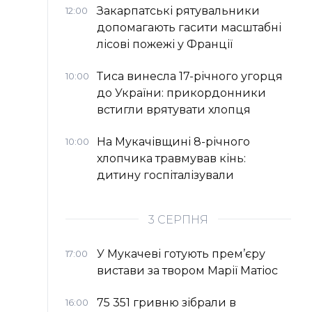
Закарпатські рятувальники
12:00
допомагають гасити масштабні
лісові пожежі у Франції
Тиса винесла 17-річного угорця
10:00
до України: прикордонники
встигли врятувати хлопця
На Мукачівщині 8-річного
10:00
хлопчика травмував кінь:
дитину госпіталізували
3 СЕРПНЯ
У Мукачеві готують прем’єру
17:00
вистави за твором Марії Матіос
75 351 гривню зібрали в
16:00