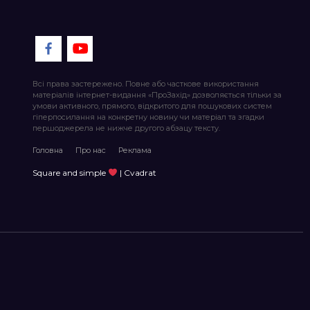
Всі права застережено. Повне або часткове використання
матеріалів інтернет-видання «ПроЗахід» дозволяється тільки за
умови активного, прямого, відкритого для пошукових систем
гіперпосилання на конкретну новину чи матеріал та згадки
першоджерела не нижче другого абзацу тексту.
Головна
Про нас
Реклама
Square and simple
| Cvadrat