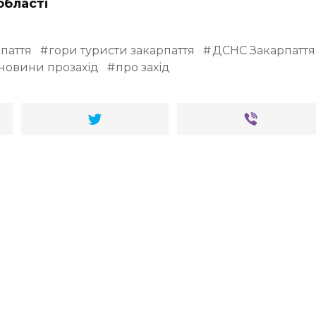
області
паття
гори туристи закарпаття
ДСНС Закарпаття
новини прозахід
про захід