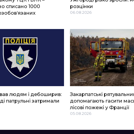
о списано 1000
розцінки
озобов’язаних
06.08.2026
вав людям і дебоширив:
Закарпатські рятувальни
ді патрульні затримали
допомагають гасити мас
лісові пожежі у Франції
05.08.2026