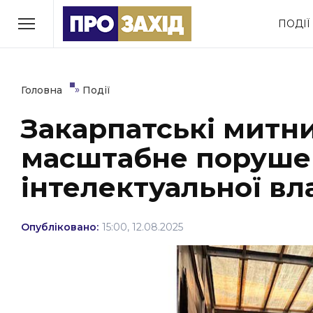
Перейти
ПОДІЇ
до
РУБРИКИ
вмісту
Економіка
Здоров’я
»
Головна
Події
Закарпатські митн
Політика
Соціум
масштабне поруше
Втрачений Ужгород
(відеоверсія)
інтелектуальної вл
Опубліковано:
15:00, 12.08.2025
ЗАКАРПАТСЬКІ НОВИНИ