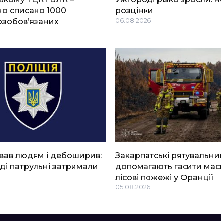
о списано 1000
розцінки
озобов’язаних
06.08.2026
вав людям і дебоширив:
Закарпатські рятувальни
ді патрульні затримали
допомагають гасити мас
лісові пожежі у Франції
05.08.2026