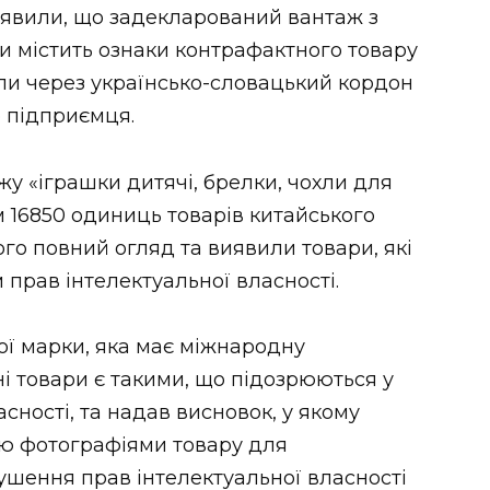
иявили, що задекларований вантаж з
 містить ознаки контрафактного товару
зли через українсько-словацький кордон
о підприємця.
у «іграшки дитячі, брелки, чохли для
м 16850 одиниць товарів китайського
го повний огляд та виявили товари, які
рав інтелектуальної власності.
ї марки, яка має міжнародну
і товари є такими, що підозрюються у
сності, та надав висновок, у якому
ю фотографіями товару для
рушення прав інтелектуальної власності