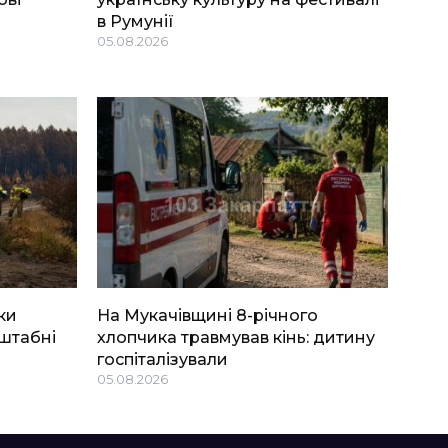
в Румунії
05.08.2026
ки
На Мукачівщині 8-річного
штабні
хлопчика травмував кінь: дитину
госпіталізували
05.08.2026