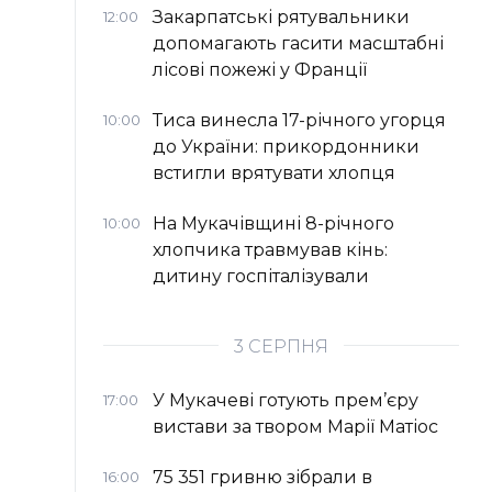
Закарпатські рятувальники
12:00
допомагають гасити масштабні
лісові пожежі у Франції
Тиса винесла 17-річного угорця
10:00
до України: прикордонники
встигли врятувати хлопця
На Мукачівщині 8-річного
10:00
хлопчика травмував кінь:
дитину госпіталізували
3 СЕРПНЯ
У Мукачеві готують прем’єру
17:00
вистави за твором Марії Матіос
75 351 гривню зібрали в
16:00