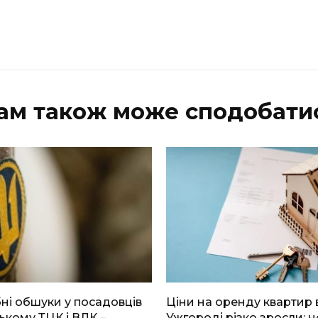
ам також може сподобати
і обшуки у посадовців
Ціни на оренду квартир 
ькому ТЦК і ВЛК –
Ужгороді різко зросли: н