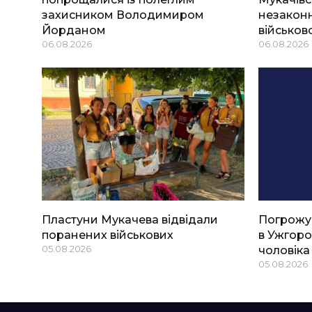
захисником Володимиром
незаконн
Йорданом
військов
06.08.2026
06.08.2026
Пластуни Мукачева відвідали
Погрожу
поранених військових
в Ужгоро
05.08.2026
чоловіка
05.08.2026