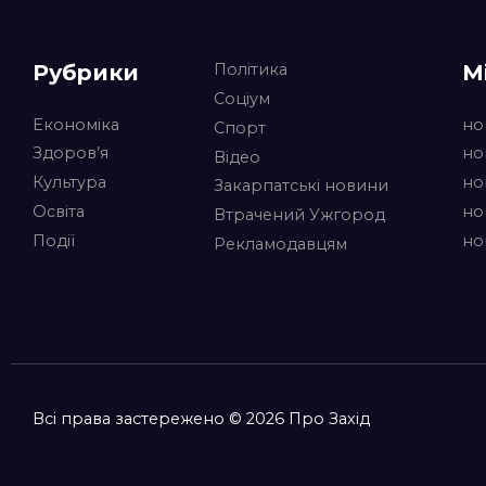
Рубрики
М
Політика
Соціум
Економіка
но
Спорт
Здоров’я
но
Відео
Культура
но
Закарпатські новини
Освіта
но
Втрачений Ужгород
Події
но
Рекламодавцям
Всі права застережено © 2026 Про Захід