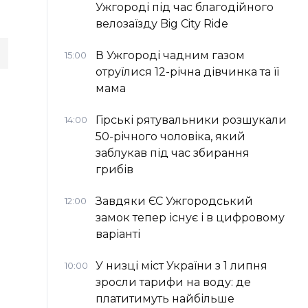
Ужгороді під час благодійного
велозаїзду Big Сity Ride
В Ужгороді чадним газом
15:00
отруїлися 12-річна дівчинка та її
мама
Гірські рятувальники розшукали
14:00
50-річного чоловіка, який
заблукав під час збирання
грибів
Завдяки ЄС Ужгородський
12:00
замок тепер існує і в цифровому
варіанті
У низці міст України з 1 липня
10:00
зросли тарифи на воду: де
платитимуть найбільше