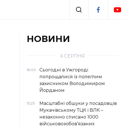
Події
НОВИНИ
я
Втрачений Ужгород
6 СЕРПНЯ
Сьогодні в Ужгороді
16:00
попрощалися із полеглим
захисником Володимиром
Йорданом
Масштабні обшуки у посадовців
15:25
Мукачівському ТЦК і ВЛК –
незаконно списано 1000
військовозобов’язаних