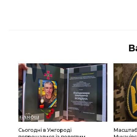
В
Сьогодні в Ужгороді
Масштабн
попрощалися із полеглим
Мукачівс