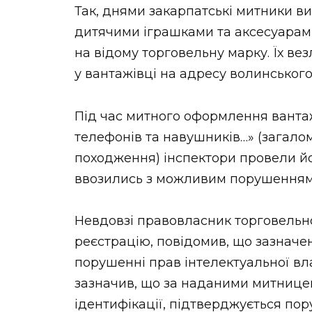
Так, днями закарпатські митники в
дитячими іграшками та аксесуарами
на відому торговельну марку. Їх ве
у вантажівці на адресу волинськог
Під час митного оформлення вантаж
телефонів та навушників…» (загало
походження) інспектори провели йо
ввозились з можливим порушенням п
Невдовзі правовласник торговельно
реєстрацію, повідомив, що зазначен
порушенні прав інтелектуальної вла
зазначив, що за наданими митнице
ідентифікації, підтверджується по