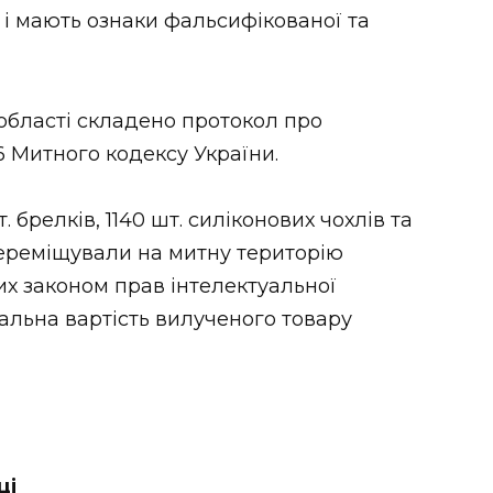
 і мають ознаки фальсифікованої та
області складено протокол про
6 Митного кодексу України.
. брелків, 1140 шт. силіконових чохлів та
 переміщували на митну територію
х законом прав інтелектуальної
альна вартість вилученого товару
ці