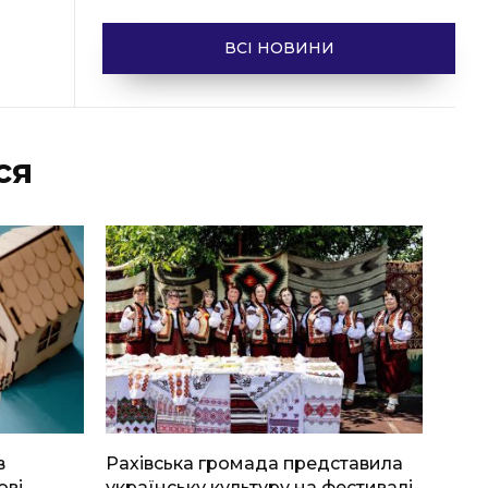
ВСІ НОВИНИ
ся
в
Рахівська громада представила
ові
українську культуру на фестивалі