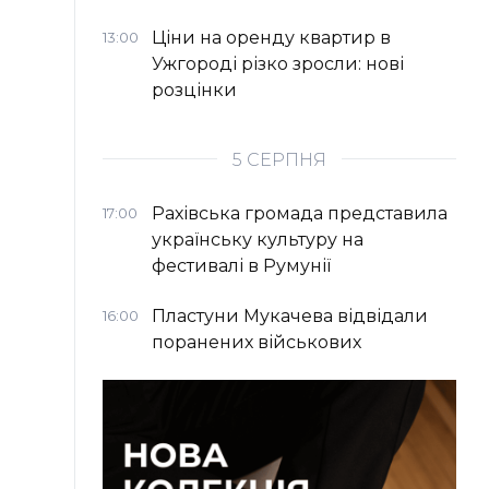
Ціни на оренду квартир в
13:00
Ужгороді різко зросли: нові
розцінки
5 СЕРПНЯ
Рахівська громада представила
17:00
українську культуру на
фестивалі в Румунії
Пластуни Мукачева відвідали
16:00
поранених військових