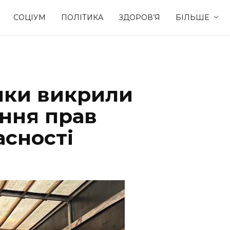
СОЦІУМ
ПОЛІТИКА
ЗДОРОВ’Я
БІЛЬШЕ
Культура
Освіта
ики викрили
Спорт
Стиль житт
ння прав
асності