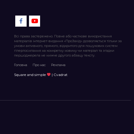
Всі права застережено. Повне або часткове використання
матеріалів інтернет-видання «ПроЗахід» дозволяється тільки за
умови активного, прямого, відкритого для пошукових систем
гіперпосилання на конкретну новину чи матеріал та згадки
першоджерела не нижче другого абзацу тексту.
Головна
Про нас
Реклама
Square and simple
| Cvadrat