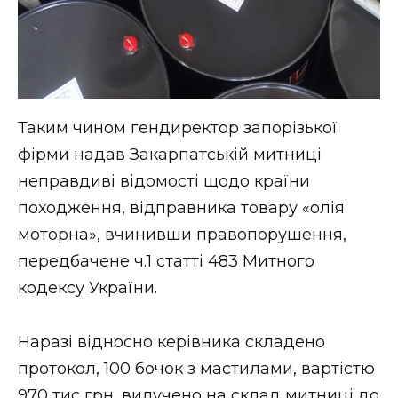
Таким чином гендиректор запорізької
фірми надав Закарпатській митниці
неправдиві відомості щодо країни
походження, відправника товару «олія
моторна», вчинивши правопорушення,
передбачене ч.1 статті 483 Митного
кодексу України.
Наразі відносно керівника складено
протокол, 100 бочок з мастилами, вартістю
970 тис грн, вилучено на склад митниці до