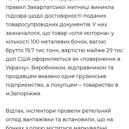
ВІДЕО
правил Закарпатської митниці виникла
підозра щодо достовірності поданих
товаросупровідних документів. У них
зазначалося, що товар «олія моторна» у
кількості 100 металевих бочок, вагою
брутто 19,7 тис тонн, вартістю майже 29 тис
дол США оформляється як «повернення в
Україну». Виробником, відправником та
продавцем вказано одне грузинське
підприємство, а покупцем – товариство в
м.Запоріжжя.
Відтак, інспектори провели ретельний
огляд вантажівки та встановили, що на
бочках з олією містяться маркувальні