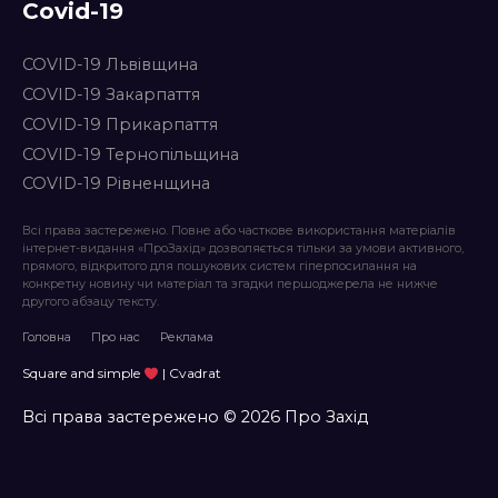
Covid-19
COVID-19 Львівщина
COVID-19 Закарпаття
COVID-19 Прикарпаття
COVID-19 Тернопільщина
COVID-19 Рівненщина
Всі права застережено. Повне або часткове використання матеріалів
інтернет-видання «ПроЗахід» дозволяється тільки за умови активного,
прямого, відкритого для пошукових систем гіперпосилання на
конкретну новину чи матеріал та згадки першоджерела не нижче
другого абзацу тексту.
Головна
Про нас
Реклама
Square and simple
| Cvadrat
Всі права застережено © 2026 Про Захід