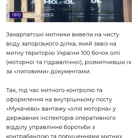
Стиль життя
ЕКОНОМІКА
Втрачений Ужгород
Закарпатські митники вивели на чисту
Втрачений Ужгород (відеоверсія)
воду запорізького ділка, який завіз на
митну територію України 100 бочок олії
(моторної та гідравлічної), розмитнивши їх
ЗАКАРПАТСЬКІ НОВИНИ
за «липовими» документами.
Так, під час митного контролю та
НОВИНИ ЗАХІДНОЇ УКРАЇНИ
оформлення на внутрішньому посту
«Мукачево» вантажу «олія моторна» у
ФОТО
державних інспекторів оперативного
відділу управління боротьби з
контрабандою та порушеннями митних