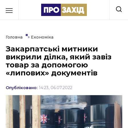
Перейти
до
РУБРИКИ
вмісту
Економіка
»
Головна
Економіка
Здоров’я
Закарпатські митники
викрили ділка, який завіз
Культура
товар за допомогою
Освіта
«липових» документів
Події
Опубліковано:
14:23, 06.07.2022
Політика
Соціум
Спорт