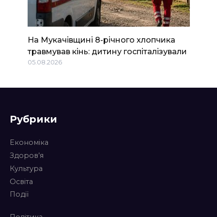
На Мукачівщині 8-річного хлопчика
травмував кінь: дитину госпіталізували
05.08.2026
Рубрики
Економіка
Здоров’я
Культура
Освіта
Події