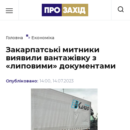
Перейти
до
РУБРИКИ
вмісту
Економіка
»
Головна
Економіка
Здоров’я
Закарпатські митники
виявили вантажівку з
Культура
«липовими» документами
Освіта
Опубліковано:
14:00, 14.07.2023
Події
Політика
Соціум
Спорт