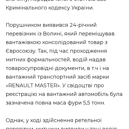
ВІДЕО
Кримінального кодексу України.
Порушником виявився 24-річний
перевізник із Волині, який переміщував
вантажівкою консолідований товар з
Євросоюзу. Так, під час проходження
митних формальностей, водій надав
товаросупровідні документи, в т.ч і на
вантажний транспортний засіб марки
«RENAULT MASTER». У свідоцтві про
реєстрацію на вантажний автомобіль була
зазначена повна маса фури 5,5 тонн.
Однак, у ході здійснення ретельної
перевірки, митники виявили у теці водія