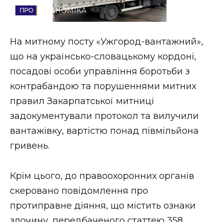
ЕКОНОМІКА
Стиль життя
Втрачений Ужгород
На митному посту «Ужгород-вантажний»,
що на українсько-словацькому кордоні,
Втрачений Ужгород (відеоверсія)
посадові особи управління боротьби з
контрабандою та порушеннями митних
правил Закарпатської митниці
ЗАКАРПАТСЬКІ НОВИНИ
задокументували протокол та вилучили
вантажівку, вартістю понад півмільйона
гривень.
НОВИНИ ЗАХІДНОЇ УКРАЇНИ
Крім цього, до правоохоронних органів
ФОТО
скеровано повідомлення про
протиправне діяння, що містить ознаки
злочину, передбаченого статтею 358