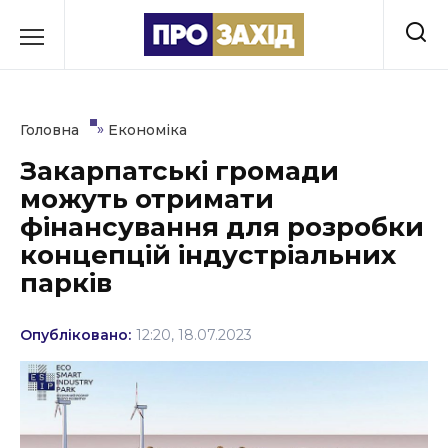
Перейти
до
РУБРИКИ
вмісту
Економіка
»
Головна
Економіка
Здоров’я
Закарпатські громади
можуть отримати
Культура
фінансування для розробки
Освіта
концепцій індустріальних
парків
Події
Політика
Опубліковано:
12:20, 18.07.2023
Соціум
Спорт