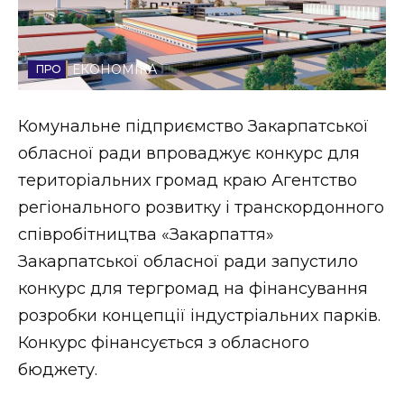
Стиль життя
Втрачений Ужгород
ЕКОНОМІКА
Втрачений Ужгород (відеоверсія)
Комунальне підприємство Закарпатської
обласної ради впроваджує конкурс для
територіальних громад краю Агентство
ЗАКАРПАТСЬКІ НОВИНИ
регіонального розвитку і транскордонного
співробітництва «Закарпаття»
Закарпатської обласної ради запустило
НОВИНИ ЗАХІДНОЇ УКРАЇНИ
конкурс для тергромад на фінансування
розробки концепції індустріальних парків.
ФОТО
Конкурс фінансується з обласного
бюджету.