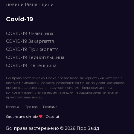
новини Рівненщини
Covid-19
COVID-19 Львівщина
COVID-19 Закарпаття
COVID-19 Прикарпаття
COVID-19 Тернопільщина
COVID-19 Рівненщина
Всі права застережено. Повне або часткове використання матеріалів
інтернет-видання «ПроЗахід» дозволяється тільки за умови активного,
прямого, відкритого для пошукових систем гіперпосилання на
конкретну новину чи матеріал та згадки першоджерела не нижче
другого абзацу тексту.
Головна
Про нас
Реклама
Square and simple
| Cvadrat
Всі права застережено © 2026 Про Захід