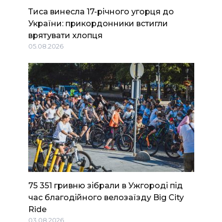
Тиса винесла 17-річного угорця до
України: прикордонники встигли
врятувати хлопця
05.08.2026
75 351 гривню зібрали в Ужгороді під
час благодійного велозаїзду Big Сity
Ride
03.08.2026