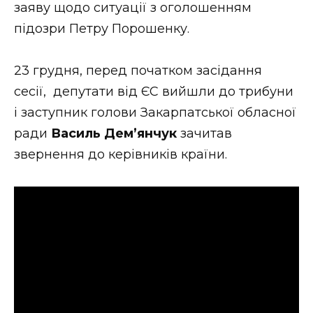
заяву щодо ситуації з оголошенням
Стиль життя
підозри Петру Порошенку.
Втрачений Ужгород
23 грудня, перед початком засідання
Втрачений Ужгород (відеоверсія)
сесії, депутати від ЄС вийшли до трибуни
і заступник голови Закарпатської обласної
ради
Василь Дем’янчук
зачитав
ЗАКАРПАТСЬКІ НОВИНИ
звернення до керівників країни.
НОВИНИ ЗАХІДНОЇ УКРАЇНИ
ФОТО