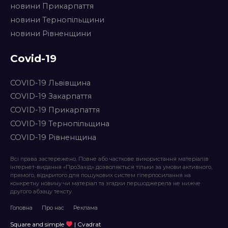
новини Прикарпаття
новини Тернопільщини
новини Рівненщини
Covid-19
COVID-19 Львівщина
COVID-19 Закарпаття
COVID-19 Прикарпаття
COVID-19 Тернопільщина
COVID-19 Рівненщина
Всі права застережено. Повне або часткове використання матеріалів
інтернет-видання «ПроЗахід» дозволяється тільки за умови активного,
прямого, відкритого для пошукових систем гіперпосилання на
конкретну новину чи матеріал та згадки першоджерела не нижче
другого абзацу тексту.
Головна
Про нас
Реклама
Square and simple
| Cvadrat