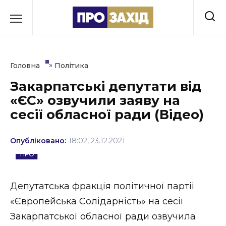
Перейти
до
РУБРИКИ
вмісту
Економіка
»
Головна
Політика
Здоров’я
Закарпатські депутати від
«ЄС» озвучили заяву на
Культура
сесії обласної ради (Відео)
Освіта
Опубліковано:
18:02, 23.12.2021
Події
ЗАКАРПАТСЬКІ НОВИНИ
Політика
Депутатська фракція політичної партії
Соціум
«Європейська Солідарність» на сесії
Спорт
Закарпатської обласної ради озвучила