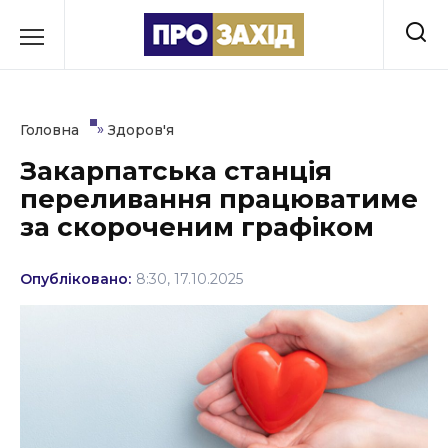
Перейти
до
РУБРИКИ
вмісту
Економіка
»
Головна
Здоров'я
Здоров’я
Закарпатська станція
переливання працюватиме
Культура
за скороченим графіком
Освіта
Опубліковано:
8:30, 17.10.2025
Події
Політика
Соціум
Спорт