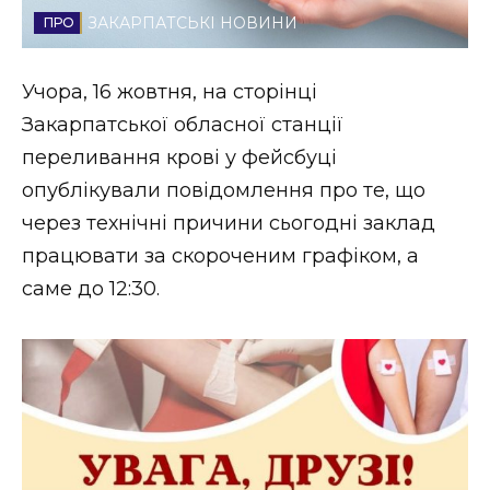
ЗАКАРПАТСЬКІ НОВИНИ
Стиль життя
Втрачений Ужгород
Учора, 16 жовтня, на сторінці
Закарпатської обласної станції
Втрачений Ужгород (відеоверсія)
переливання крові у фейсбуці
опублікували повідомлення про те, що
через технічні причини сьогодні заклад
ЗАКАРПАТСЬКІ НОВИНИ
працювати за скороченим графіком, а
саме до 12:30.
НОВИНИ ЗАХІДНОЇ УКРАЇНИ
ФОТО