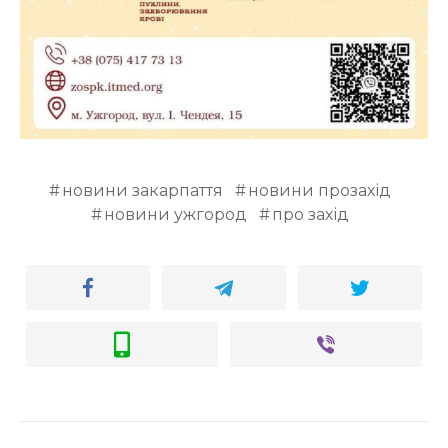
новини закарпаття
новини прозахід
новини ужгород
про захід