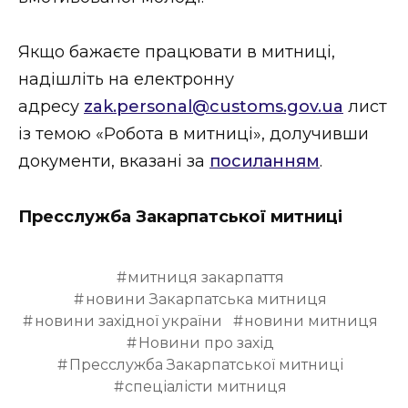
ВІДЕО
Якщо бажаєте працювати в митниці,
надішліть на електронну
адресу
zak.personal@customs.gov.ua
лист
із темою «Робота в митниці», долучивши
документи, вказані за
посиланням
.
Пресслужба Закарпатської митниці
митниця закарпаття
новини Закарпатська митниця
новини західної україни
новини митниця
Новини про захід
Пресслужба Закарпатської митниці
спеціалісти митниця