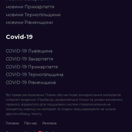
новини Прикарпаття
новини Тернопільщини
новини Рівненщини
Covid-19
COVID-19 Львівщина
COVID-19 Закарпаття
COVID-19 Прикарпаття
COVID-19 Тернопільщина
COVID-19 Рівненщина
Всі права застережено. Повне або часткове використання матеріалів
інтернет-видання «ПроЗахід» дозволяється тільки за умови активного,
прямого, відкритого для пошукових систем гіперпосилання на
конкретну новину чи матеріал та згадки першоджерела не нижче
другого абзацу тексту.
Головна
Про нас
Реклама