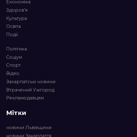
Економіка
Здоров’я
Культура
Освіта
Події
Політика
Соціум
Спорт
Відео
Закарпатські новини
Втрачений Ужгород
Рекламодавцям
Мітки
новини Львівщини
новини Закарпаття