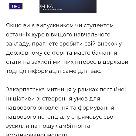
ЕКОНОМІКА
Стиль життя
Втрачений Ужгород
Якщо ви є випускником чи студентом
останніх курсів вищого навчального
Втрачений Ужгород (відеоверсія)
закладу, прагнете зробити свій внесок у
державному секторі та маєте бажання
стати на захисті митних інтересів держави,
ЗАКАРПАТСЬКІ НОВИНИ
тоді ця інформація саме для вас.
Закарпатська митниця у рамках постійної
НОВИНИ ЗАХІДНОЇ УКРАЇНИ
ініціативи зі створення умов для
кадрового оновлення та формування
ФОТО
кадрового потенціалу спрямовує свої
зусилля на пошук амбітної та
вмотивованої молоді.