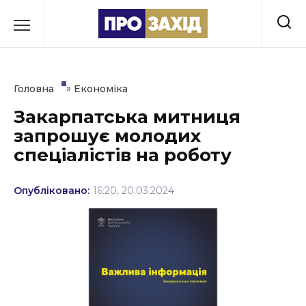
Перейти
до
РУБРИКИ
вмісту
Економіка
»
Головна
Економіка
Здоров’я
Закарпатська митниця
запрошує молодих
Культура
спеціалістів на роботу
Освіта
Опубліковано:
16:20, 20.03.2024
Події
Політика
Соціум
Спорт