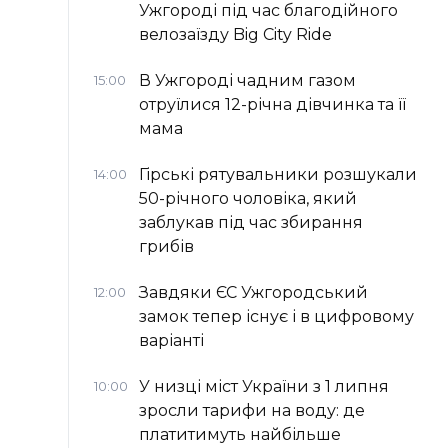
Ужгороді під час благодійного
велозаїзду Big Сity Ride
В Ужгороді чадним газом
15:00
отруїлися 12-річна дівчинка та її
мама
Гірські рятувальники розшукали
14:00
50-річного чоловіка, який
заблукав під час збирання
грибів
Завдяки ЄС Ужгородський
12:00
замок тепер існує і в цифровому
варіанті
У низці міст України з 1 липня
10:00
зросли тарифи на воду: де
платитимуть найбільше