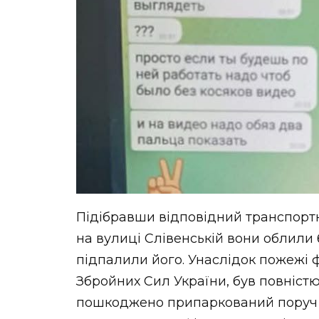
Підібравши відповідний транспортни
на вулиці Слівенській вони облили 
підпалили його. Унаслідок пожежі
Збройних Сил України, був повніст
пошкоджено припаркований поруч ав