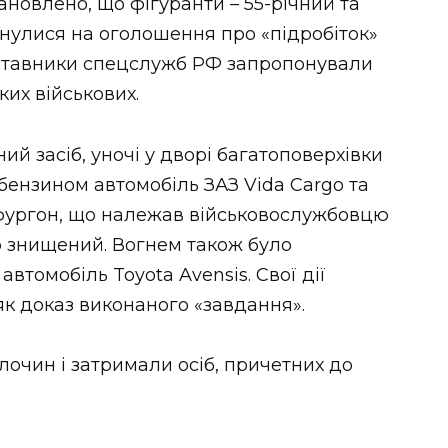
новлено, що фігуранти – 55-річний та
кнулися на оголошення про «підробіток»
дставники спецслужб РФ запропонували
ких військових.
й засіб, уночі у дворі багатоповерхівки
бензином автомобіль ЗАЗ Vida Cargo та
 фургон, що належав військовослужбовцю
ю знищений. Вогнем також було
томобіль Toyota Avensis. Свої дії
як доказ виконаного «завдання».
лочин і затримали осіб, причетних до