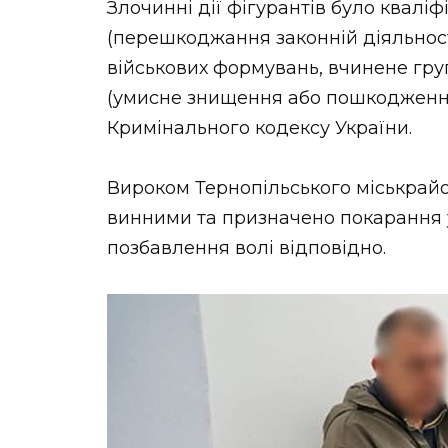
Злочинні дії фігурантів було кваліфікова
(перешкоджання законній діяльност
військових формувань, вчинене групою 
(умисне знищення або пошкодження
Кримінального кодексу України.
Вироком Тернопільського міськрай
винними та призначено покарання у в
позбавлення волі відповідно.