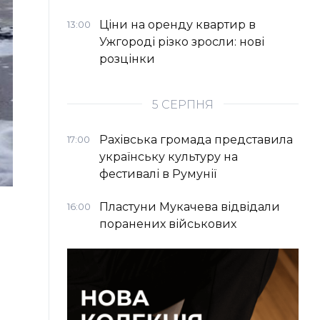
Ціни на оренду квартир в
13:00
Ужгороді різко зросли: нові
розцінки
5 СЕРПНЯ
Рахівська громада представила
17:00
українську культуру на
фестивалі в Румунії
Пластуни Мукачева відвідали
16:00
поранених військових