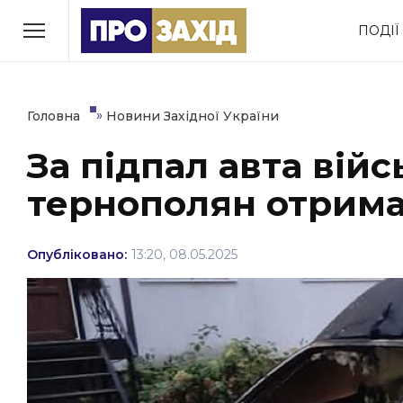
Перейти
ПОДІЇ
до
РУБРИКИ
вмісту
Економіка
Здоров’я
»
Головна
Новини Західної України
За підпал авта вій
Політика
Соціум
тернополян отрима
Втрачений Ужгород
(відеоверсія)
Опубліковано:
13:20, 08.05.2025
ЗАКАРПАТСЬКІ НОВИНИ