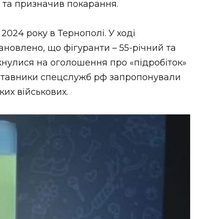
 та призначив покарання.
2024 року в Тернополі. У ході
новлено, що фігуранти – 55-річний та
укнулися на оголошення про «підробіток»
дставники спецслужб рф запропонували
ких військових.