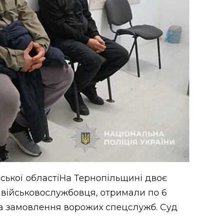
льської областіНа Тернопільщині двоє
ь військовослужбовця, отримали по 6
 на замовлення ворожих спецслужб. Суд