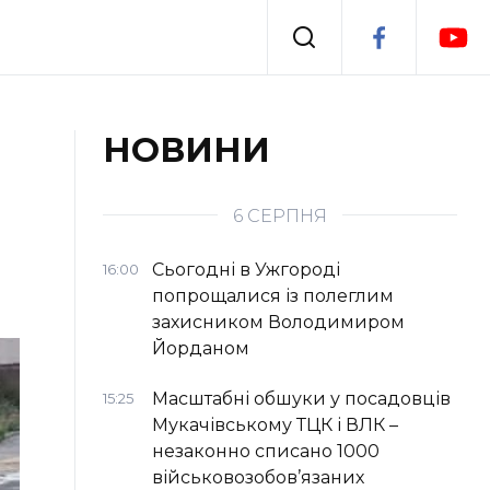
Події
НОВИНИ
я
Втрачений Ужгород
6 СЕРПНЯ
Сьогодні в Ужгороді
16:00
попрощалися із полеглим
захисником Володимиром
Йорданом
Масштабні обшуки у посадовців
15:25
Мукачівському ТЦК і ВЛК –
незаконно списано 1000
військовозобов’язаних