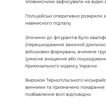
зловмисники зафіксували на відео 
Поліцейські оперативно розкрили з
навмисного підпалу.
Злочинні дії фігурантів було кваліфікова
(перешкоджання законній діяльност
військових формувань, вчинене групою 
(умисне знищення або пошкодження
Кримінального кодексу України.
Вироком Тернопільського міськрай
винними та призначено покарання у в
позбавлення волі відповідно.