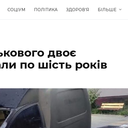
СОЦІУМ
ПОЛІТИКА
ЗДОРОВ’Я
БІЛЬШЕ
Культура
Освіта
ськового двоє
Спорт
Стиль житт
ли по шість років