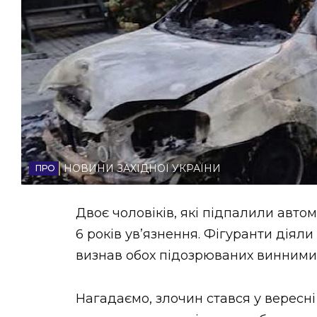
НОВИНИ ЗАХІДНОЇ УКРАЇНИ
ФОТО
ВІДЕО
НОВИНИ ЗАХІДНОЇ УКРАЇНИ
Двоє чоловіків, які підпалили авто
6 років ув’язнення. Фігуранти діял
визнав обох підозрюваних винними
Нагадаємо, злочин стався у вересні 