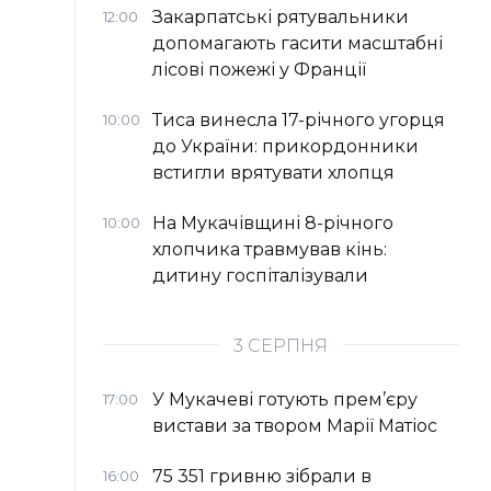
Закарпатські рятувальники
12:00
допомагають гасити масштабні
лісові пожежі у Франції
Тиса винесла 17-річного угорця
10:00
до України: прикордонники
встигли врятувати хлопця
На Мукачівщині 8-річного
10:00
хлопчика травмував кінь:
дитину госпіталізували
3 СЕРПНЯ
У Мукачеві готують прем’єру
17:00
вистави за твором Марії Матіос
75 351 гривню зібрали в
16:00