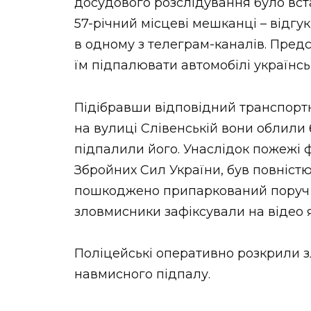
досудового розслідування було вста
57-річний місцеві мешканці – відгу
в одному з телеграм-каналів. Пре
їм підпалювати автомобілі українсь
Підібравши відповідний транспортни
на вулиці Слівенській вони облили 
підпалили його. Унаслідок пожежі
Збройних Сил України, був повніст
пошкоджено припаркований поруч ав
зловмисники зафіксували на відео 
Поліцейські оперативно розкрили з
навмисного підпалу.