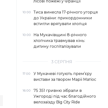
лісові пожежі у Франції
Тиса винесла 17-річного угорця
10:00
до України: прикордонники
встигли врятувати хлопця
На Мукачівщині 8-річного
10:00
хлопчика травмував кінь:
дитину госпіталізували
3 СЕРПНЯ
У Мукачеві готують прем’єру
17:00
вистави за твором Марії Матіос
75 351 гривню зібрали в
16:00
Ужгороді під час благодійного
велозаїзду Big Сity Ride