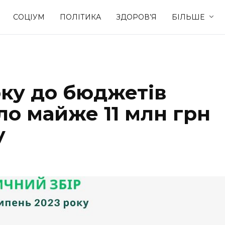
СОЦІУМ
ПОЛІТИКА
ЗДОРОВ’Я
БІЛЬШЕ
Культура
Освіта
року до бюджетів
Спорт
Стиль житт
ло майже 11 млн грн
у