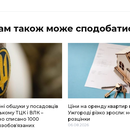
ам також може сподобати
і обшуки у посадовців
Ціни на оренду квартир 
ькому ТЦК і ВЛК –
Ужгороді різко зросли: н
о списано 1000
розцінки
озобов’язаних
06.08.2026