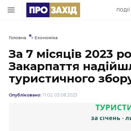
Перейти
ПОДІЇ
до
РУБРИКИ
вмісту
Економіка
Здоров’я
»
Головна
Економіка
За 7 місяців 2023 
Політика
Соціум
Закарпаття надійш
Втрачений Ужгород
(відеоверсія)
туристичного збор
Опубліковано:
11:02, 03.08.2023
ЗАКАРПАТСЬКІ НОВИНИ