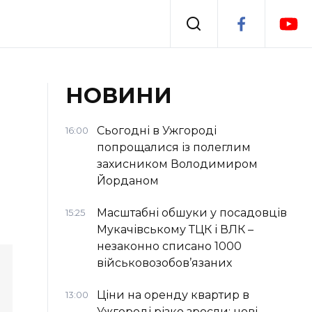
Події
НОВИНИ
я
Втрачений Ужгород
Сьогодні в Ужгороді
16:00
попрощалися із полеглим
захисником Володимиром
Йорданом
Масштабні обшуки у посадовців
15:25
Мукачівському ТЦК і ВЛК –
незаконно списано 1000
військовозобов’язаних
Ціни на оренду квартир в
13:00
Ужгороді різко зросли: нові