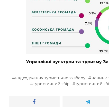
Управлінні культури та туризму З
надходження туристичного збору
новини 
туристичний збір
туристичний зб