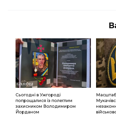
В
Сьогодні в Ужгороді
Масштабн
попрощалися із полеглим
Мукачівс
захисником Володимиром
незаконн
Йорданом
військов