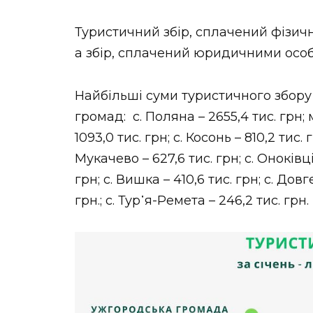
Туристичний збір, сплачений фізичн
а збір, сплачений юридичними особам
Найбільші суми туристичного збор
громад: с. Поляна – 2655,4 тис. грн; 
1093,0 тис. грн; с. Косонь – 810,2 тис. 
Мукачево – 627,6 тис. грн; с. Оноківці
грн; с. Вишка – 410,6 тис. грн; с. Дов
грн.; с. Тур᾿я-Ремета – 246,2 тис. грн.