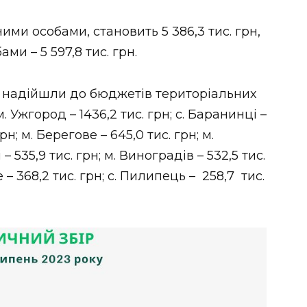
ими особами, становить 5 386,3 тис. грн,
и – 5 597,8 тис. грн.
у надійшли до бюджетів територіальних
м. Ужгород – 1436,2 тис. грн; с. Баранинці –
грн; м. Берегове – 645,0 тис. грн; м.
 – 535,9 тис. грн; м. Виноградів – 532,5 тис.
ге – 368,2 тис. грн; с. Пилипець – 258,7 тис.