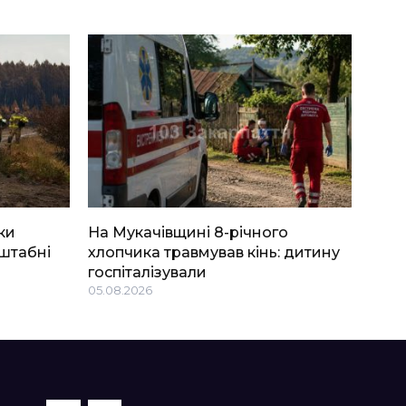
ки
На Мукачівщині 8-річного
штабні
хлопчика травмував кінь: дитину
госпіталізували
05.08.2026