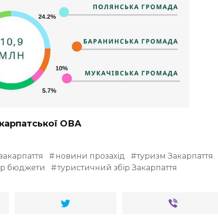
акарпатської ОВА
закарпаття
новини прозахід
туризм Закарпаття
ір бюджети
туристичний збір Закарпаття