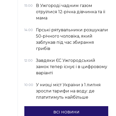
В Ужгороді чадним газом
15:00
отруїлися 12-річна дівчинка та її
мама
Гірські рятувальники розшукали
14:00
50-річного чоловіка, який
заблукав під час збирання
грибів
Завдяки ЄС Ужгородський
12:00
замок тепер існує і в цифровому
варіанті
У низці міст України з 1 липня
10:00
зросли тарифи на воду: де
платитимуть найбільше
ВСІ НОВИНИ