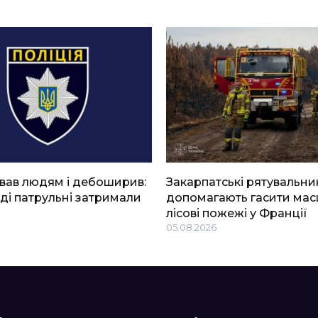
вав людям і дебоширив:
Закарпатські рятувальни
ді патрульні затримали
допомагають гасити мас
лісові пожежі у Франції
05.08.2026