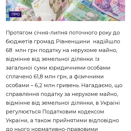
Стиль життя
ЕКОНОМІКА
Втрачений Ужгород
Протягом січня-липня поточного року до
Втрачений Ужгород (відеоверсія)
бюджетів громад Рівненщини надійшло
68 млн грн податку на нерухоме майно,
відмінне від земельної ділянки. Із
ЗАКАРПАТСЬКІ НОВИНИ
загальної суми юридичними особами
сплачено 61,8 млн грн, а фізичними
особами – 6,2 млн гривень. Нагадаємо, що
НОВИНИ ЗАХІДНОЇ УКРАЇНИ
справляння податку за нерухоме майно,
відмінне від земельної ділянки, в Україні
ФОТО
регулюється Податковим кодексом
України, а також прийнятими відповідно
до нього нормативно-правовими