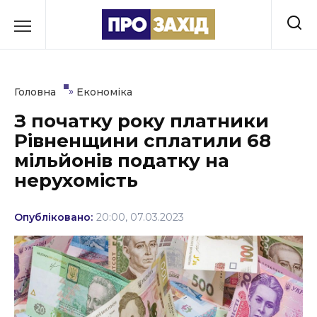
Перейти
до
РУБРИКИ
вмісту
Економіка
»
Головна
Економіка
Здоров’я
З початку року платники
Рівненщини сплатили 68
Культура
мільйонів податку на
Освіта
нерухомість
Події
Опубліковано:
20:00, 07.03.2023
Політика
Соціум
Спорт