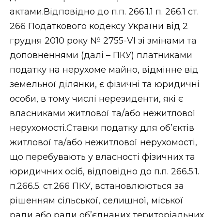
ВІДЕО
актами.Відповідно до п.п. 266.1.1 п. 266.1 ст.
266 Податкового кодексу України від 2
грудня 2010 року № 2755-VI зі змінами та
доповненнями (далі – ПКУ) платниками
податку на нерухоме майно, відмінне від
земельної ділянки, є фізичні та юридичні
особи, в тому числі нерезиденти, які є
власниками житлової та/або нежитлової
нерухомості.Ставки податку для об’єктів
житлової та/або нежитлової нерухомості,
що перебувають у власності фізичних та
юридичних осіб, відповідно до п.п. 266.5.1.
п.266.5. ст.266 ПКУ, встановлюються за
рішенням сільської, селищної, міської
ради або ради об’єднаних територіальних