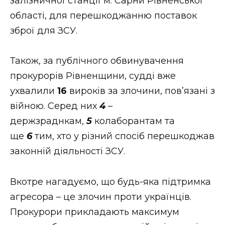
залізничної станції м. Сарни Рівненської
області, для перешкоджанню поставок
зброї для ЗСУ.
Також, за публічного обвинувачення
прокурорів Рівненщини, судді вже
ухвалили
16
вироків за злочини, пов’язані з
війною. Серед них
4
–
держзраднкам,
5
колаборантам та
ще
6
тим, хто у різний спосіб перешкоджав
законній діяльності ЗСУ.
Вкотре нагадуємо, що будь-яка підтримка
агресора – це злочин проти українців.
Прокурори прикладають максимум