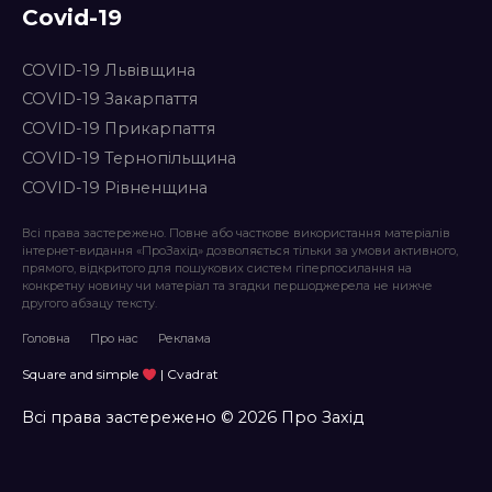
Covid-19
COVID-19 Львівщина
COVID-19 Закарпаття
COVID-19 Прикарпаття
COVID-19 Тернопільщина
COVID-19 Рівненщина
Всі права застережено. Повне або часткове використання матеріалів
інтернет-видання «ПроЗахід» дозволяється тільки за умови активного,
прямого, відкритого для пошукових систем гіперпосилання на
конкретну новину чи матеріал та згадки першоджерела не нижче
другого абзацу тексту.
Головна
Про нас
Реклама
Square and simple
| Cvadrat
Всі права застережено © 2026 Про Захід