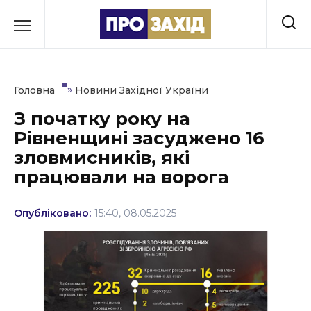
Перейти
до
РУБРИКИ
вмісту
Економіка
»
Головна
Новини Західної України
Здоров’я
З початку року на
Рівненщині засуджено 16
Культура
зловмисників, які
Освіта
працювали на ворога
Події
Опубліковано:
15:40, 08.05.2025
Політика
Соціум
Спорт