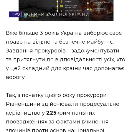
Стиль життя
НОВИНИ ЗАХІДНОЇ УКРАЇНИ
Втрачений Ужгород
Вже більше 3 років Україна виборює своє
Втрачений Ужгород (відеоверсія)
право на вільне та безпечне майбутнє.
Завдання прокурорів – задокументувати
та притягнути до відповідальності усіх, хто
ЗАКАРПАТСЬКІ НОВИНИ
у цей складний для країни час допомагає
ворогу.
НОВИНИ ЗАХІДНОЇ УКРАЇНИ
Так, з початку цього року прокурори
Рівненщини здійснювали процесуальне
ФОТО
керівництво у
225
кримінальних
провадженнях за фактами вчинення
злочинів проти основ національної