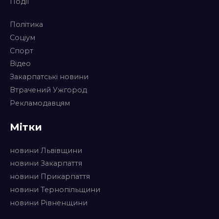
Події
Політика
Соціум
Спорт
Відео
Закарпатські новини
Втрачений Ужгород
Рекламодавцям
Мітки
новини Львівщини
новини Закарпаття
новини Прикарпаття
новини Тернопільщини
новини Рівненщини