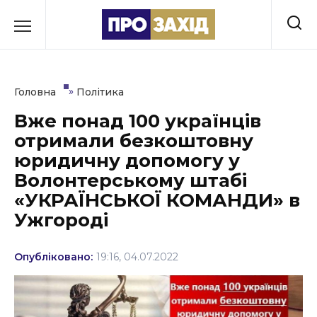
Перейти
до
РУБРИКИ
вмісту
Економіка
»
Головна
Політика
Здоров’я
Вже понад 100 українців
отримали безкоштовну
Культура
юридичну допомогу у
Освіта
Волонтерському штабі
«УКРАЇНСЬКОЇ КОМАНДИ» в
Події
Ужгороді
Політика
Опубліковано:
19:16, 04.07.2022
Соціум
Спорт