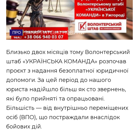
Стиль життя
Втрачений Ужгород
ЗАКАРПАТСЬКІ НОВИНИ
Втрачений Ужгород (відеоверсія)
Близько двох місяців тому Волонтерський
штаб «УКРАЇНСЬКА КОМАНДА» розпочав
ЗАКАРПАТСЬКІ НОВИНИ
проєкт з надання безоплатної юридичної
допомоги. За цей період до нашого
юриста надійшло більш як сто звернень,
НОВИНИ ЗАХІДНОЇ УКРАЇНИ
які було прийняті та опрацьовані.
Більшість — від внутрішньо переміщених
ФОТО
осіб (ВПО), що постраждали внаслідок
бойових дій.