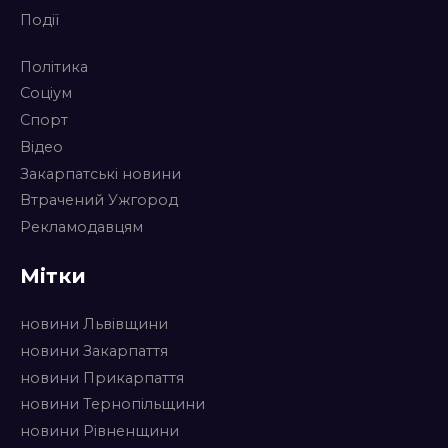
Події
Політика
Соціум
Спорт
Відео
Закарпатські новини
Втрачений Ужгород
Рекламодавцям
Мітки
новини Львівщини
новини Закарпаття
новини Прикарпаття
новини Тернопільщини
новини Рівненщини