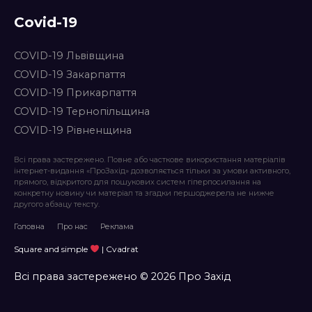
Covid-19
COVID-19 Львівщина
COVID-19 Закарпаття
COVID-19 Прикарпаття
COVID-19 Тернопільщина
COVID-19 Рівненщина
Всі права застережено. Повне або часткове використання матеріалів
інтернет-видання «ПроЗахід» дозволяється тільки за умови активного,
прямого, відкритого для пошукових систем гіперпосилання на
конкретну новину чи матеріал та згадки першоджерела не нижче
другого абзацу тексту.
Головна
Про нас
Реклама
Square and simple
| Cvadrat
Всі права застережено © 2026 Про Захід