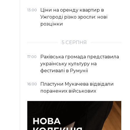
Ціни на оренду квартир в
13:00
Ужгороді різко зросли: нові
розцінки
5 СЕРПНЯ
Рахівська громада представила
17:00
українську культуру на
фестивалі в Румунії
Пластуни Мукачева відвідали
16:00
поранених військових