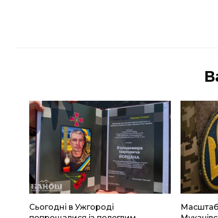
В
Сьогодні в Ужгороді
Масштабн
попрощалися із полеглим
Мукачівс