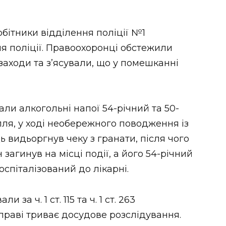
бітники відділення поліції №1
я поліції. Правоохоронці обстежили
заходи та з’ясували, що у помешканні
али алкогольні напої 54-річний та 50-
ілля, у ході необережного поводження із
 видьоргнув чеку з гранати, після чого
 загинув на місці події, а його 54-річний
спіталізований до лікарні.
за ч. 1 ст. 115 та ч. 1 ст. 263
праві триває досудове розслідування.