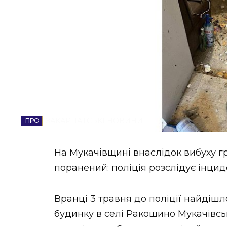
НОВИНИ ЗАХІДНОЇ УКРАЇНИ
ФОТО
ВІДЕО
ЗАКАРПАТСЬКІ НОВИНИ
На Мукачівщині внаслідок вибуху гр
поранений: поліція розслідує інцид
Вранці 3 травня до поліції найдіш
будинку в селі Ракошино Мукачівсь