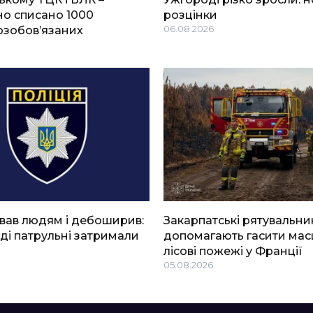
о списано 1000
розцінки
озобов’язаних
06.08.2026
вав людям і дебоширив:
Закарпатські рятувальни
ді патрульні затримали
допомагають гасити мас
лісові пожежі у Франції
05.08.2026