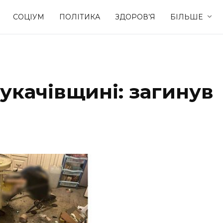
СОЦІУМ
ПОЛІТИКА
ЗДОРОВ’Я
БІЛЬШЕ
Культура
Освіта
укачівщині: загинув
Спорт
Стиль житт