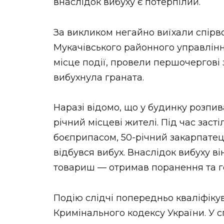
внаслідок вибуху є потерпілий.
За викликом негайно виїхали спірво
Мукачівського районного управлінн
місце події, провели першочергові 
вибухнула граната.
Наразі відомо, що у будинку розпив
річний місцеві жителі. Під час заст
боєприпасом, 50-річний закарпатець
відбувся вибух. Внаслідок вибуху він
товариш — отримав поранення та го
Подію слідчі попередньо кваліфікували 
Кримінального кодексу України. У с