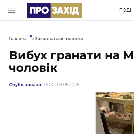
Перейти
ПОДІЇ
до
РУБРИКИ
вмісту
Економіка
Здоров’я
»
Головна
Закарпатські новини
Вибух гранати на М
Політика
Соціум
чоловік
Втрачений Ужгород
(відеоверсія)
Опубліковано:
16:00, 03.05.2025
ЗАКАРПАТСЬКІ НОВИНИ