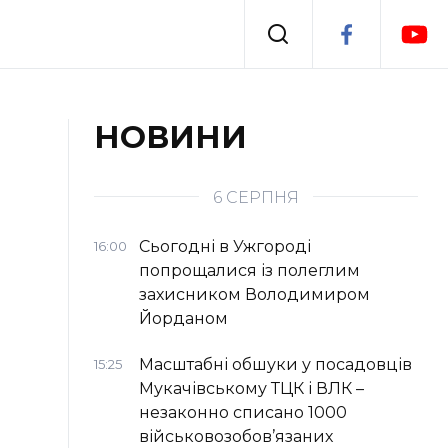
Події
НОВИНИ
я
Втрачений Ужгород
6 СЕРПНЯ
Сьогодні в Ужгороді
16:00
попрощалися із полеглим
захисником Володимиром
Йорданом
Масштабні обшуки у посадовців
15:25
Мукачівському ТЦК і ВЛК –
незаконно списано 1000
військовозобов’язаних