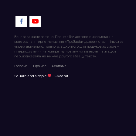
Всі права застережено. Повне або часткове використання
матеріалів інтернет-видання «ПроЗахід» дозволяється тільки за
умови активного, прямого, відкритого для пошукових систем
гіперпосилання на конкретну новину чи матеріал та згадки
першоджерела не нижче другого абзацу тексту.
Головна
Про нас
Реклама
Square and simple
| Cvadrat