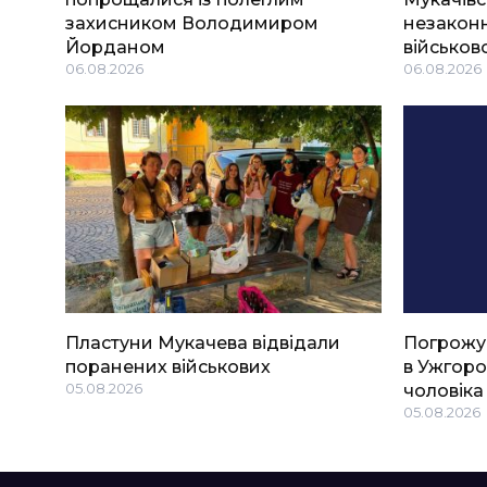
захисником Володимиром
незаконн
Йорданом
військов
06.08.2026
06.08.2026
Пластуни Мукачева відвідали
Погрожу
поранених військових
в Ужгоро
05.08.2026
чоловіка
05.08.2026