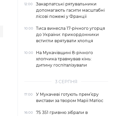
Закарпатські рятувальники
12:00
допомагають гасити масштабні
лісові пожежі у Франції
Тиса винесла 17-річного угорця
10:00
до України: прикордонники
встигли врятувати хлопця
На Мукачівщині 8-річного
10:00
хлопчика травмував кінь:
дитину госпіталізували
3 СЕРПНЯ
У Мукачеві готують прем’єру
17:00
вистави за твором Марії Матіос
75 351 гривню зібрали в
16:00