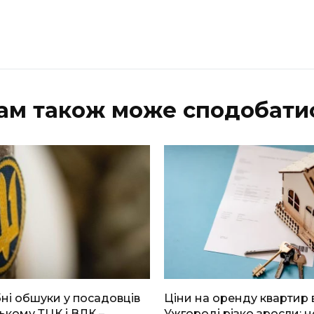
ам також може сподобати
і обшуки у посадовців
Ціни на оренду квартир 
ькому ТЦК і ВЛК –
Ужгороді різко зросли: н