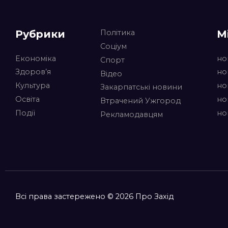
Рубрики
М
Політика
Соціум
Економіка
но
Спорт
Здоров’я
но
Відео
Культура
но
Закарпатські новини
Освіта
но
Втрачений Ужгород
Події
но
Рекламодавцям
Всі права застережено © 2026 Про Захід