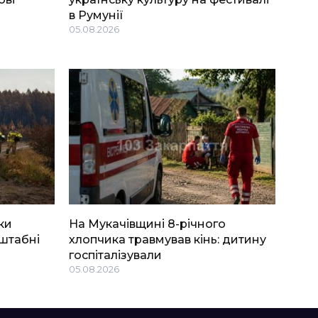
в Румунії
05.08.2026
ки
На Мукачівщині 8-річного
штабні
хлопчика травмував кінь: дитину
госпіталізували
05.08.2026