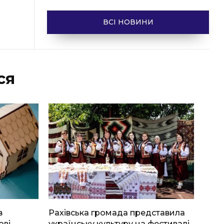
ВСІ НОВИНИ
ся
в
Рахівська громада представила
ові
українську культуру на фестивалі