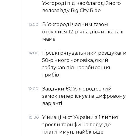
Ужгороді під час благодійного
велозаїзду Big Сity Ride
В Ужгороді чадним газом
15:00
отруїлися 12-річна дівчинка та її
мама
Гірські рятувальники розшукали
14:00
50-річного чоловіка, який
заблукав під час збирання
грибів
Завдяки ЄС Ужгородський
12:00
замок тепер існує і в цифровому
варіанті
У низці міст України з 1 липня
10:00
зросли тарифи на воду: де
платитимуть найбільше