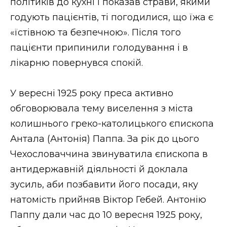
політиків до кухні і показав страви, якими
годують пацієнтів, ті погодилися, що їжа є
«їстівною та безпечною». Після того
пацієнти припинили голодування і в
лікарню повернувся спокій.
У вересні 1925 року преса активно
обговорювала тему виселення з міста
колишнього греко-католицького єпископа
Антала (Антонія) Паппа. За рік до цього
Чехословаччина звинуватила єпископа в
антидержавній діяльності й доклала
зусиль, аби позбавити його посади, яку
натомість прийняв Віктор Гебей. Антонію
Паппу дали час до 10 вересня 1925 року,