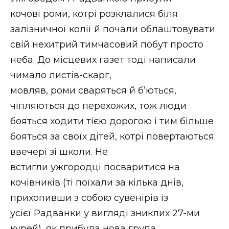
кочові роми, котрі розклалися біля
залізничної колії й почали облаштовувати
свій нехитрий тимчасовий побут просто
неба. До місцевих газет тоді написали
чимало листів-скарг,
мовляв, роми сваряться й б’ються,
чіпляються до перехожих, тож люди
бояться ходити тією дорогою і тим більше
бояться за своїх дітей, котрі повертаються
ввечері зі школи. Не
встигли ужгородці посваритися на
кочівників (ті поїхали за кілька днів,
прихопивши з собою сувенірів із
усієї Радванки у вигляді зниклих 27-ми
курей), як прибула нова група,