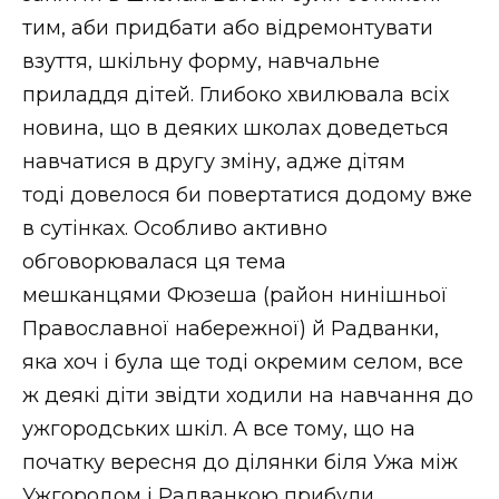
ВІДЕО
тим, аби придбати або відремонтувати
взуття, шкільну форму, навчальне
приладдя дітей. Глибоко хвилювала всіх
новина, що в деяких школах доведеться
навчатися в другу зміну, адже дітям
тоді довелося би повертатися додому вже
в сутінках. Особливо активно
обговорювалася ця тема
мешканцями Фюзеша (район нинішньої
Православної набережної) й Радванки,
яка хоч і була ще тоді окремим селом, все
ж деякі діти звідти ходили на навчання до
ужгородських шкіл. А все тому, що на
початку вересня до ділянки біля Ужа між
Ужгородом і Радванкою прибули