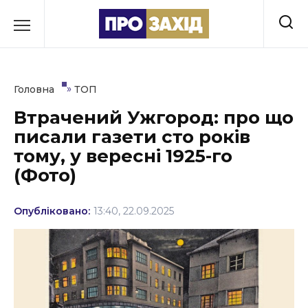
Перейти
до
РУБРИКИ
вмісту
Економіка
»
Головна
ТОП
Здоров’я
Втрачений Ужгород: про що
писали газети сто років
Культура
тому, у вересні 1925-го
Освіта
(Фото)
Події
Опубліковано:
13:40, 22.09.2025
Політика
Соціум
Спорт