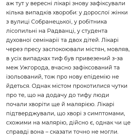
аж тут у вересні лікарі знову зафіксували
кілька випадків хвороби: у дорослої жінки
з вулиці Собранецької, у робітника
лісопильні на Радванці, у студента
духовної семінарії та двох дітей. Лікарі
через пресу заспокоювали містян, мовляв,
в усіх випадках тиф був привезений з-за
меж Ужгорода, вчасно зафіксований та
ізольований, тож про нову епідемію не
йдеться. Однак містом прокотилися чутки
про те, що на додачу до тифу люди
почали хворіти ще й малярією. Лікарі
підтверджували, що хворі з симптомами,
схожими на малярію, дійсно є, однак чи це
справді вона – сказати точно не могли.