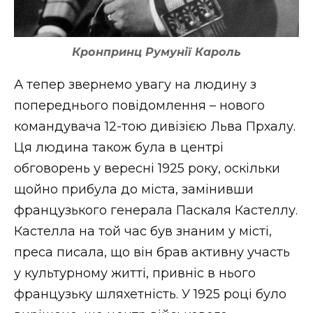
Кронпринц Румунії Кароль
А тепер звернемо увагу на людину з
попереднього повідомлення – нового
командувача 12-тою дивізією Льва Прхалу.
Ця людина також була в центрі
обговорень у вересні 1925 року, оскільки
щойно прибула до міста, замінивши
французького генерала Паскаля Кастеллу.
Кастелла на той час був знаним у місті,
преса писала, що він брав активну участь
у культурному житті, привніс в нього
французьку шляхетність. У 1925 році було