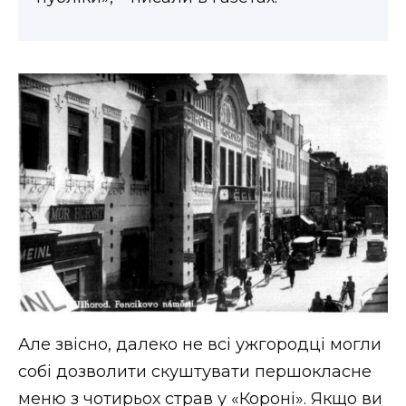
Але звісно, далеко не всі ужгородці могли
собі дозволити скуштувати першокласне
меню з чотирьох страв у «Короні». Якщо ви