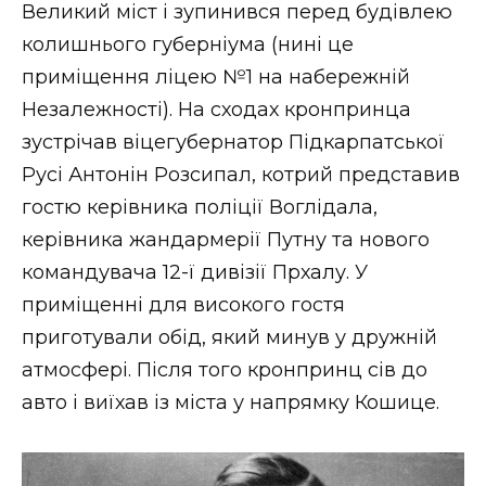
Великий міст і зупинився перед будівлею
колишнього губерніума (нині це
приміщення ліцею №1 на набережній
Незалежності). На сходах кронпринца
зустрічав віцегубернатор Підкарпатської
Русі Антонін Розсипал, котрий представив
гостю керівника поліції Воглідала,
керівника жандармерії Путну та нового
командувача 12-ї дивізії Прхалу. У
приміщенні для високого гостя
приготували обід, який минув у дружній
атмосфері. Після того кронпринц сів до
авто і виїхав із міста у напрямку Кошице.