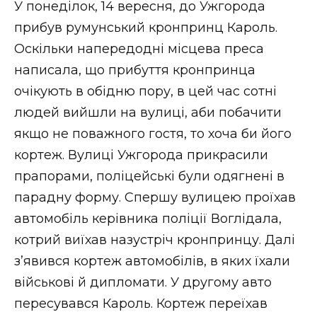
У понеділок, 14 вересня, до Ужгорода
прибув румунський кронпринц Кароль.
Оскільки напередодні місцева преса
написала, що прибуття кронпринца
очікують в обідню пору, в цей час сотні
людей вийшли на вулиці, аби побачити
якщо не поважного гостя, то хоча би його
кортеж. Вулиці Ужгорода прикрасили
прапорами, поліцейські були одягнені в
парадну форму. Спершу вулицею проїхав
автомобіль керівника поліції Воглідала,
котрий виїхав назустріч кронпринцу. Далі
з’явився кортеж автомобілів, в яких їхали
військові й дипломати. У другому авто
пересувався Кароль. Кортеж переїхав