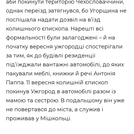
аби покинути територію Чехословаччини,
однак переїзд затягнувся, бо Угорщина не
поспішала надати дозвіл на в’їзд
колишнього єпископа. Нарешті всі
формальності були залагоджені – й на
початку вересня ужгородці спостерігали
за тим, як до будівлі резиденції
під’їжджали вантажні автомобілі, до яких
пакували меблі, книжки й речі Антонія
Паппа. 11 вересня колишній єпископ
покинув Ужгород в автомобілі разом із
мамою та сестрою. В подальшому він уже
не повертався до міста, а служив і
проживав у Мішкольці.