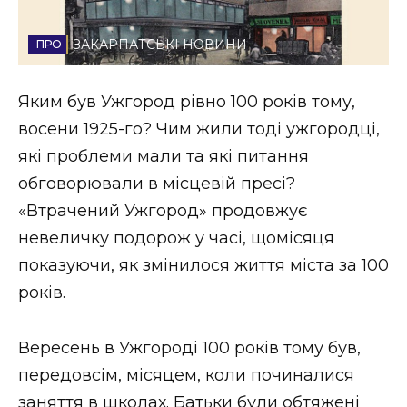
Стиль життя
ЗАКАРПАТСЬКІ НОВИНИ
Втрачений Ужгород
Яким був Ужгород рівно 100 років тому,
Втрачений Ужгород (відеоверсія)
восени 1925-го? Чим жили тоді ужгородці,
які проблеми мали та які питання
обговорювали в місцевій пресі?
ЗАКАРПАТСЬКІ НОВИНИ
«Втрачений Ужгород» продовжує
невеличку подорож у часі, щомісяця
показуючи, як змінилося життя міста за 100
НОВИНИ ЗАХІДНОЇ УКРАЇНИ
років.
ФОТО
Вересень в Ужгороді 100 років тому був,
передовсім, місяцем, коли починалися
заняття в школах. Батьки були обтяжені