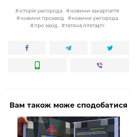
історія ужгорода
новини закарпаття
новини прозахід
новини ужгорода
про захід
тетяна літетарті
Вам також може сподобатися