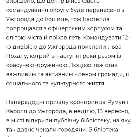
вирішено, що центр військового
командування округу буде перенесено з
Ужгорода до Кошице, тож Кастелла
попрощався з офіцерським корпусом та
елітою міста й поїхав геть. Командувати 12-
ю дивізією до Ужгорода прислали Льва
Прхалу, котрий в наступні роки разом із
красунею-дружиною Люцією теж став
важливим та активним членом громади, її
соціального та культурного життя.
Напередодні приїзду кронпринца Румунії
Кароля до Ужгорода, в неділю, 13 вересня,
в місті відкрили публічну бібліотеку, на яку
так давно чекали городяни. Бібліотека