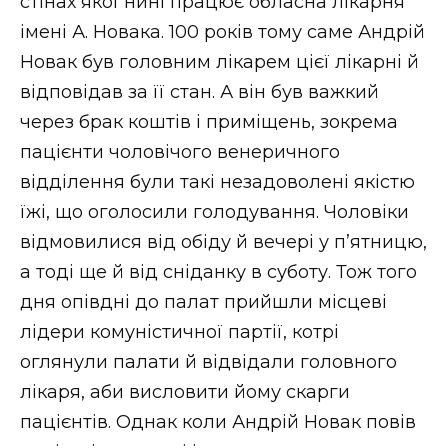
стінах якої нині працює обласна лікарня
імені А. Новака. 100 років тому саме Андрій
Новак був головним лікарем цієї лікарні й
відповідав за її стан. А він був важкий
через брак коштів і приміщень, зокрема
пацієнти чоловічого венеричного
відділення були такі незадоволені якістю
їжі, що оголосили голодування. Чоловіки
відмовилися від обіду й вечері у п’ятницю,
а тоді ще й від сніданку в суботу. Тож того
дня опівдні до палат прийшли місцеві
лідери комуністичної партії, котрі
оглянули палати й відвідали головного
лікаря, аби висловити йому скарги
пацієнтів. Однак коли Андрій Новак повів