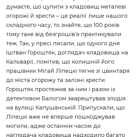
думаєте, що цупити з кладовищ металеві
огорожі й хрести – це реалії лише нашого
складного часу, то знайте, що 100 років
тому таке від безгрошів’я практикували
теж. Так, у пресі писали, що одного дня
Іштван Гороштяк, доглядач кладовища на
Кальварії, помітив, що колишній його
працівник Мігай Ліпецкі тягне зі цвинтаря
до міста огорожу та залізні хрести.
Гороштяк простежив за ним і разом із
детективом Балогом заарештував злодія
на вулиці Капушанській. Припускали, що
Ліпецкі вже не вперше пошкоджував
могили, адже останнім часом до
наглядача кладовища надходило багато