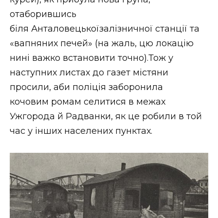
отаборившись
біля Анталовецькоїзалізничної станції та
«вапняних печей» (на жаль, цю локацію
нині важко встановити точно).Тож у
наступних листах до газет містяни
просили, аби поліція заборонила
кочовим ромам селитися в межах
Ужгорода й Радванки, як це робили в той
час у інших населених пунктах.