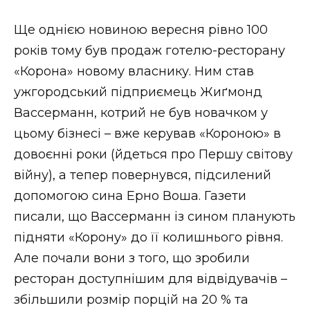
Ще однією новиною вересня рівно 100
років тому був продаж готелю-ресторану
«Корона» новому власнику. Ним став
ужгородський підприємець Жиґмонд
Вассерманн, котрий не був новачком у
цьому бізнесі – вже керував «Короною» в
довоєнні роки (йдеться про Першу світову
війну), а тепер повернувся, підсилений
допомогою сина Ерно Воша. Газети
писали, що Вассерманн із сином планують
підняти «Корону» до її колишнього рівня.
Але почали вони з того, що зробили
ресторан доступнішим для відвідувачів –
збільшили розмір порцій на 20 % та