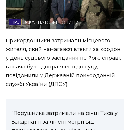
Стиль життя
Втрачений Ужгород
ЗАКАРПАТСЬКІ НОВИНИ
Втрачений Ужгород (відеоверсія)
Прикордонники затримали місцевого
жителя, який намагався втекти за кордон
у день судового засідання по його справі,
ЗАКАРПАТСЬКІ НОВИНИ
втікача було доправлено до суду,
повідомили у Державній прикордонній
службі України (ДПСУ).
НОВИНИ ЗАХІДНОЇ УКРАЇНИ
ФОТО
“Порушника затримали на річці Тиса у
Закарпатті за лічені метри від