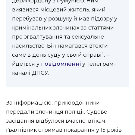
держкордону з Румунією. Ним
ВІДЕО
виявився місцевий житель, який
перебував у розшуку й мав підозру у
кримінальних злочинах за статтями
про зґвалтування та сексуальне
насильство. Він намагався втекти
саме в день суду у своїй справі”, –
йдеться у
повідомленні
у телеграм-
каналі ДПСУ.
За інформацією, прикордонники
передали злочинця поліції. Судове
засідання відбулося вчасно: втікач-
ґвалтівник отримав покарання у 15 років