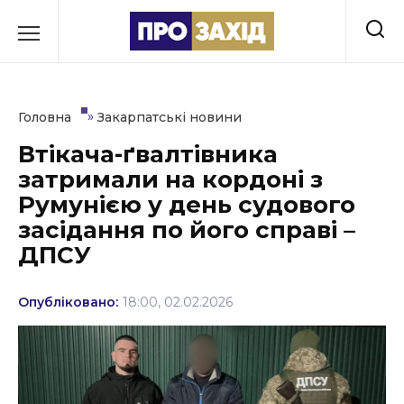
Перейти
до
РУБРИКИ
вмісту
Економіка
»
Головна
Закарпатські новини
Здоров’я
Втікача-ґвалтівника
затримали на кордоні з
Культура
Румунією у день судового
Освіта
засідання по його справі –
ДПСУ
Події
Політика
Опубліковано:
18:00, 02.02.2026
Соціум
Спорт