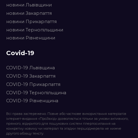
новини Львівщини
новини Закарпаття
новини Прикарпаття
новини Тернопільщини
новини Рівненщини
Covid-19
COVID-19 Львівщина
COVID-19 Закарпаття
COVID-19 Прикарпаття
COVID-19 Тернопільщина
COVID-19 Рівненщина
Всі права застережено. Повне або часткове використання матеріалів
інтернет-видання «ПроЗахід» дозволяється тільки за умови активного,
прямого, відкритого для пошукових систем гіперпосилання на
конкретну новину чи матеріал та згадки першоджерела не нижче
другого абзацу тексту.