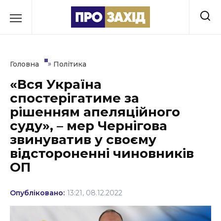
Перейти
до
РУБРИКИ
вмісту
Економіка
»
Головна
Політика
Здоров’я
«Вся Україна
спостерігатиме за
Культура
рішенням апеляційного
Освіта
суду», – мер Чернігова
звинуватив у своєму
Події
відстороненні чиновників
ОП
Політика
Соціум
Опубліковано:
13:21, 08.12.2022
Спорт