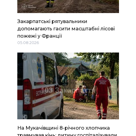
Закарпатські рятувальники
допомагають гасити масштабні лісові
пожежі у Франції
05.08.2026
На Мукачівщині 8-річного хлопчика
травмував кінь: дитину госпіталізували