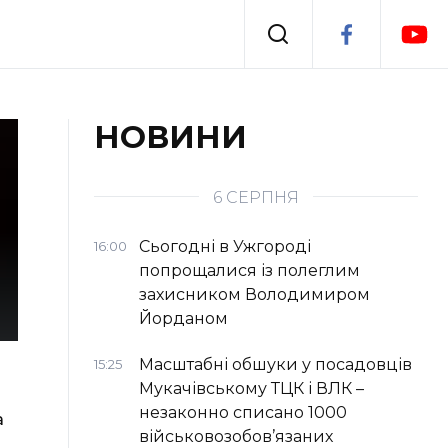
Події
НОВИНИ
я
Втрачений Ужгород
6 СЕРПНЯ
Сьогодні в Ужгороді
16:00
попрощалися із полеглим
захисником Володимиром
Йорданом
Масштабні обшуки у посадовців
15:25
Мукачівському ТЦК і ВЛК –
незаконно списано 1000
а
військовозобов’язаних