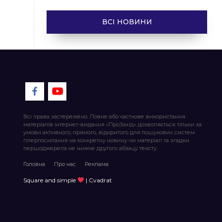
ВСІ НОВИНИ
Всі права застережено. Повне або часткове використання
матеріалів інтернет-видання «ПроЗахід» дозволяється тільки за
умови активного, прямого, відкритого для пошукових систем
гіперпосилання на конкретну новину чи матеріал та згадки
першоджерела не нижче другого абзацу тексту.
Головна
Про нас
Реклама
Square and simple
| Cvadrat