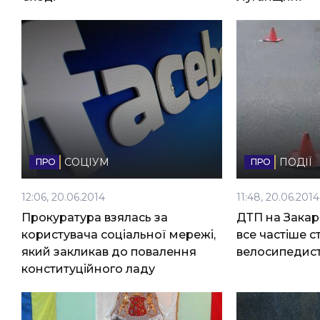
НОВИНИ ЗАХІДНОЇ УКРАЇНИ
ФОТО
ВІДЕО
СОЦІУМ
ПОДІЇ
12:06, 20.06.2014
11:48, 20.06.2014
Прокуратура взялась за
ДТП на Закар
користувача соціальної мережі,
все частіше с
який закликав до повалення
велосипедис
конституційного ладу