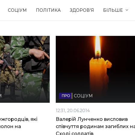
СОЦІУМ
ПОЛІТИКА
ЗДОРОВ’Я
БІЛЬШЕ
Культура
Освіта
Спорт
Стиль житт
М
СОЦІУМ
12:31, 20.06.2014
ужгородців, які
Валерій Лунченко висловив
полон на
співчуття родинам загиблих н
Сході солдатів