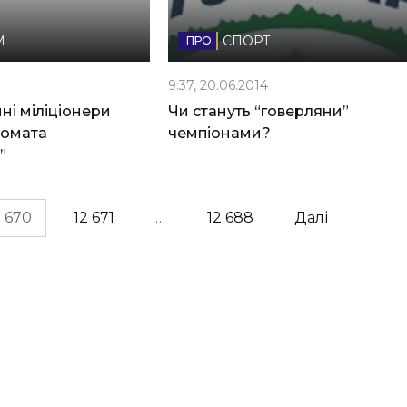
М
СПОРТ
9:37, 20.06.2014
ні міліціонери
Чи стануть “говерляни”
томата
чемпіонами?
”
2 670
12 671
…
12 688
Далі