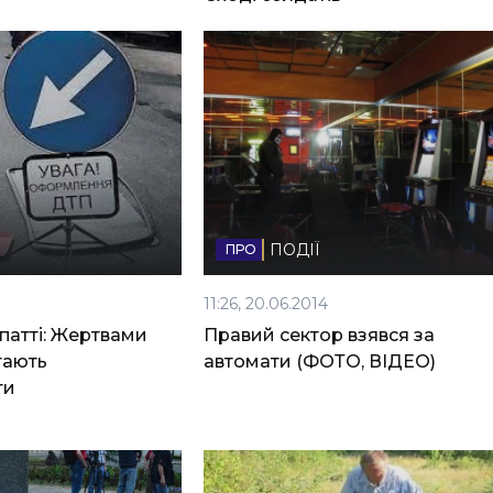
ПОДІЇ
11:26, 20.06.2014
патті: Жертвами
Правий сектор взявся за
тають
автомати (ФОТО, ВІДЕО)
ти