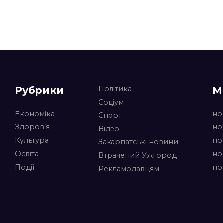
Рубрики
М
Політика
Соціум
Економіка
но
Спорт
Здоров’я
но
Відео
Культура
но
Закарпатські новини
Освіта
но
Втрачений Ужгород
Події
но
Рекламодавцям