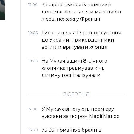
Закарпатські рятувальники
12:00
допомагають гасити масштабні
лісові пожежі у Франції
Тиса винесла 17-річного угорця
10:00
до України: прикордонники
встигли врятувати хлопця
На Мукачівщині 8-річного
10:00
хлопчика травмував кінь:
дитину госпіталізували
3 СЕРПНЯ
У Мукачеві готують прем’єру
17:00
вистави за твором Марії Матіос
75 351 гривню зібрали в
16:00