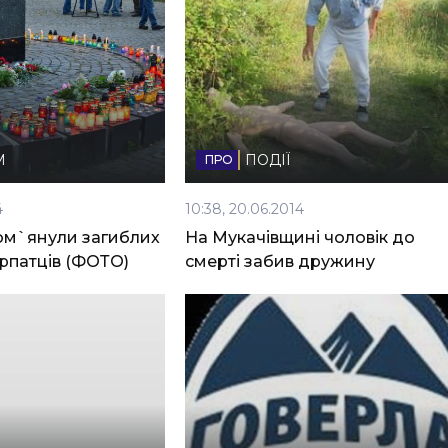
М
ПОДІЇ
4
10:38, 20.06.2014
ом`янули загиблих
На Мукачівщині чоловік до
арпатців (ФОТО)
смерті забив дружину