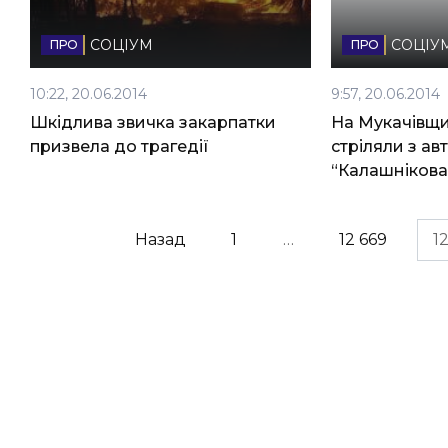
СОЦІУМ
СОЦІУ
10:22, 20.06.2014
9:57, 20.06.2014
Шкідлива звичка закарпатки
На Мукачівщи
призвела до трагедії
стріляли з ав
“Калашнікова
Posts
Назад
1
…
12 669
1
pagination