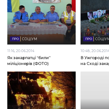
СОЦІУМ
СОЦІУ
11:16, 20.06.2014
10:48, 20.06.201
Як закарпатці “били”
В Ужгороді п
міліціонерів (ФОТО)
на Сході зак