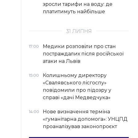
зросли тарифи на воду: де
платитимуть найбільше
31 ЛИПНЯ
Медики розповіли про стан
17:00
постраждалих після російської
атаки на Львів
Колишньому директору
15:00
«Свалявського лісгоспу»
повідомили про підозру у
справі «дачі Медведчука»
Нове визначення терміна
14:00
«гуманітарна допомога»: УНЦПД
проаналізував законопроєкт