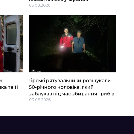
05.08.2026
м
Гірські рятувальники розшукали
ка та її
50-річного чоловіка, який
заблукав під час збирання грибів
03.08.2026