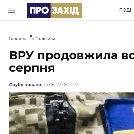
Перейти
ПОДІЇ
до
РУБРИКИ
вмісту
Економіка
Здоров’я
»
Головна
Політика
ВРУ продовжила во
Політика
Соціум
серпня
Втрачений Ужгород
(відеоверсія)
Опубліковано:
14:06, 22.05.2022
ЗАКАРПАТСЬКІ НОВИНИ