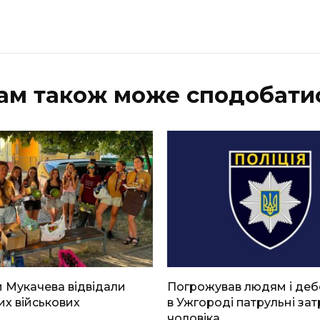
ам також може сподобати
 Мукачева відвідали
Погрожував людям і де
х військових
в Ужгороді патрульні за
чоловіка