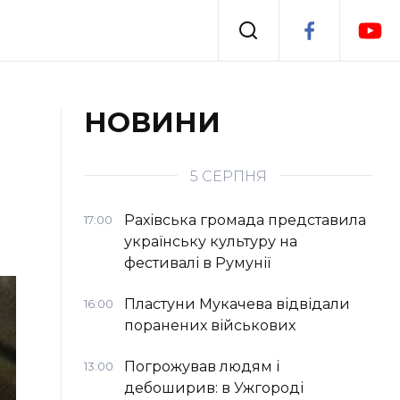
Події
НОВИНИ
я
Втрачений Ужгород
5 СЕРПНЯ
Рахівська громада представила
17:00
українську культуру на
фестивалі в Румунії
Пластуни Мукачева відвідали
16:00
поранених військових
Погрожував людям і
13:00
дебоширив: в Ужгороді