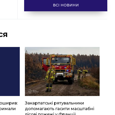
ВСІ НОВИНИ
ся
боширив:
Закарпатські рятувальники
тримали
допомагають гасити масштабні
лісові пожежі у Франції