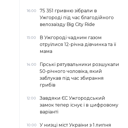
75 351 гривню зібрали в
16:00
Ужгороді під час благодійного
велозаїзду Big Сity Ride
В Ужгороді чадним газом
15:00
отруїлися 12-річна дівчинка та її
мама
Гірські рятувальники розшукали
14:00
50-річного чоловіка, який
заблукав під час збирання
грибів
Завдяки ЄС Ужгородський
12:00
замок тепер існує і в цифровому
варіанті
У низці міст України з 1 липня
10:00