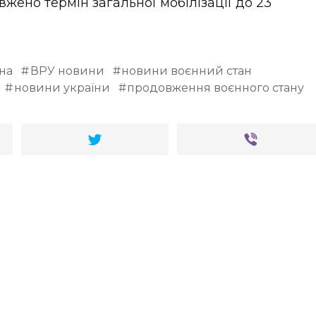
жено термін загальної мобілізації до 23
на
ВРУ новини
новини воєнний стан
новини україни
продовження воєнного стану