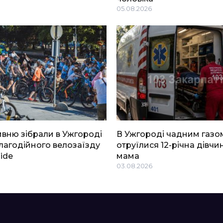
05.08.2026
ривню зібрали в Ужгороді
В Ужгороді чадним газо
благодійного велозаїзду
отруїлися 12-річна дівчин
Ride
мама
03.08.2026