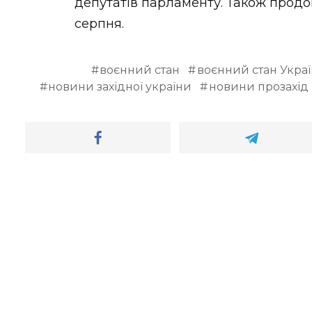
депутатів парламенту. Також продов
серпня.
воєнний стан
воєнний стан Украї
новини західної україни
новини прозахід