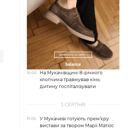
На Мукачівщині 8-річного
10:00
хлопчика травмував кінь:
дитину госпіталізували
3 СЕРПНЯ
У Мукачеві готують прем’єру
17:00
вистави за твором Марії Матіос