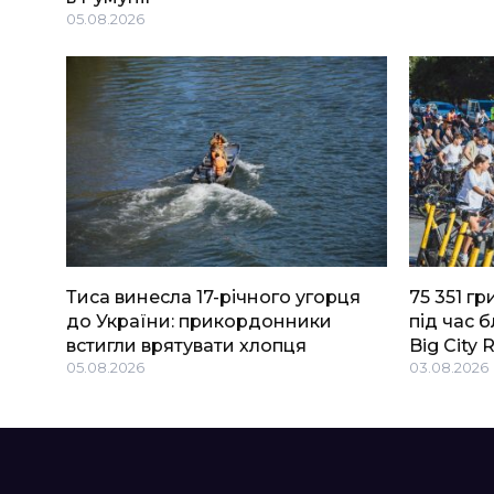
05.08.2026
Тиса винесла 17-річного угорця
75 351 г
до України: прикордонники
під час 
встигли врятувати хлопця
Big Сity 
05.08.2026
03.08.2026